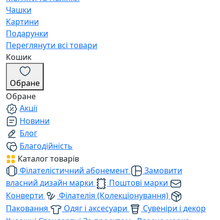
Чашки
Картини
Подарунки
Переглянути всі товари
Кошик
Обране
Обране
Акції
Новини
Блог
Благодійність
Каталог товарів
Філателістичний абонемент
Замовити
власний дизайн марки
Поштові марки
Конверти
Філателія (Колекціонування)
Паковання
Одяг і аксесуари
Сувеніри і декор