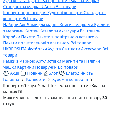
Художні
Стандартні
За проєктом «Власна марка»
Стандартна марка U
Архів
Всі товари
Конверт першого дня
Художні конверти
Стандартні
конверти
Всі товари
Набори
Альбоми для марок
Книги з марками
Буклети
з марками
Картки
Каталоги
Аксесуари
Всі товари
Коробки
Пакети
Пакети з повітряною вставкою
Пакети поліетиленові з клапаном
Всі товари
UKRPOSHTA
Футболки
Худі та Світшоти
Аксесуари
Всі
товари
Рамки з маркою
Арт-листівки
Магніти та Наліпки
Чашки
Картини
Подарунки
Всі товари
Акції
Новини
Блог
Благодійність
Головна
Конверти
Художні конверти
Конверт «Zbroya. Smart force» за проєктом «Власна
марка» DL
Максимальна кількість замовлення цього товару
30
штук