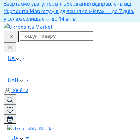
Звертаємо увагу, термін зберігання відправлень від
Укрпошта Маркету у відділеннях в містах — до 7 днів,
у селах/селищах — до 14 днів
UA
UAH
Увійти
UA