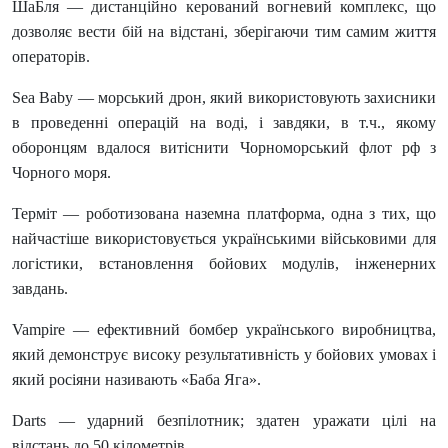
ШаБля — дистанційно керований вогневий комплекс, що
дозволяє вести бій на відстані, зберігаючи тим самим життя
операторів.
Sea Baby — морський дрон, який використовують захисники
в проведенні операцій на воді, і завдяки, в т.ч., якому
оборонцям вдалося витіснити Чорноморський флот рф з
Чорного моря.
Терміт — роботизована наземна платформа, одна з тих, що
найчастіше використовується українськими військовими для
логістики, встановлення бойових модулів, інженерних
завдань.
Vampire — ефективний бомбер українського виробництва,
який демонструє високу результативність у бойових умовах і
який росіяни називають «Баба Яга».
Darts — ударний безпілотник; здатен уражати цілі на
відстань до 50 кілометрів.