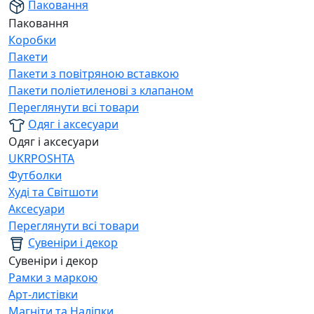
Паковання
Паковання
Коробки
Пакети
Пакети з повітряною вставкою
Пакети поліетиленові з клапаном
Переглянути всі товари
Одяг і аксесуари
Одяг і аксесуари
UKRPOSHTA
Футболки
Худі та Світшоти
Аксесуари
Переглянути всі товари
Сувеніри і декор
Сувеніри і декор
Рамки з маркою
Арт-листівки
Магніти та Наліпки