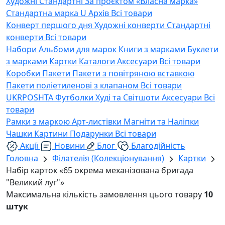
Художні
Стандартні
За проєктом «Власна марка»
Стандартна марка U
Архів
Всі товари
Конверт першого дня
Художні конверти
Стандартні
конверти
Всі товари
Набори
Альбоми для марок
Книги з марками
Буклети
з марками
Картки
Каталоги
Аксесуари
Всі товари
Коробки
Пакети
Пакети з повітряною вставкою
Пакети поліетиленові з клапаном
Всі товари
UKRPOSHTA
Футболки
Худі та Світшоти
Аксесуари
Всі
товари
Рамки з маркою
Арт-листівки
Магніти та Наліпки
Чашки
Картини
Подарунки
Всі товари
Акції
Новини
Блог
Благодійність
Головна
Філателія (Колекціонування)
Картки
Набір карток «65 окрема механізована бригада
"Великий луг"»
Максимальна кількість замовлення цього товару
10
штук