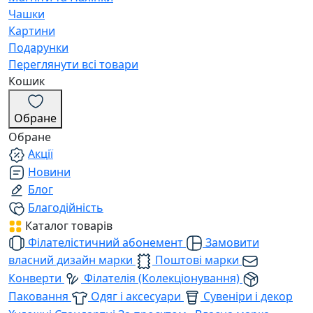
Чашки
Картини
Подарунки
Переглянути всі товари
Кошик
Обране
Обране
Акції
Новини
Блог
Благодійність
Каталог товарів
Філателістичний абонемент
Замовити
власний дизайн марки
Поштові марки
Конверти
Філателія (Колекціонування)
Паковання
Одяг і аксесуари
Сувеніри і декор