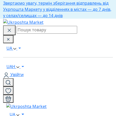
Звертаємо увагу, термін зберігання відправлень від
Укрпошта Маркету у відділеннях в містах — до 7 днів,
у селах/селищах — до 14 днів
UA
UAH
Увійти
UA