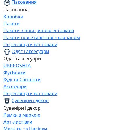
Паковання
Паковання
Коробки
Пакети
Пакети з повітряною вставкою
Пакети поліетиленові з клапаном
Переглянути всі товари
Одяг і аксесуари
Одяг і аксесуари
UKRPOSHTA
Футболки
Худі та Світшоти
Аксесуари
Переглянути всі товари
Сувеніри і декор
Сувеніри і декор
Рамки з маркою
Арт-листівки
Магніти та Наліпки