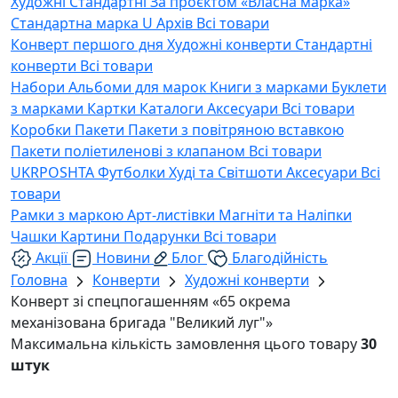
Художні
Стандартні
За проєктом «Власна марка»
Стандартна марка U
Архів
Всі товари
Конверт першого дня
Художні конверти
Стандартні
конверти
Всі товари
Набори
Альбоми для марок
Книги з марками
Буклети
з марками
Картки
Каталоги
Аксесуари
Всі товари
Коробки
Пакети
Пакети з повітряною вставкою
Пакети поліетиленові з клапаном
Всі товари
UKRPOSHTA
Футболки
Худі та Світшоти
Аксесуари
Всі
товари
Рамки з маркою
Арт-листівки
Магніти та Наліпки
Чашки
Картини
Подарунки
Всі товари
Акції
Новини
Блог
Благодійність
Головна
Конверти
Художні конверти
Конверт зі спецпогашенням «65 окрема
механізована бригада "Великий луг"»
Максимальна кількість замовлення цього товару
30
штук