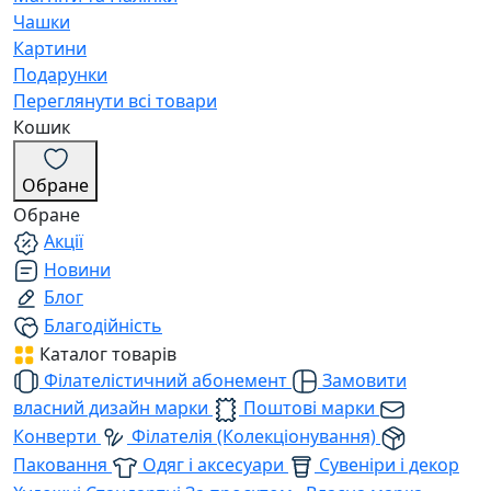
Чашки
Картини
Подарунки
Переглянути всі товари
Кошик
Обране
Обране
Акції
Новини
Блог
Благодійність
Каталог товарів
Філателістичний абонемент
Замовити
власний дизайн марки
Поштові марки
Конверти
Філателія (Колекціонування)
Паковання
Одяг і аксесуари
Сувеніри і декор