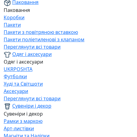
Паковання
Паковання
Коробки
Пакети
Пакети з повітряною вставкою
Пакети поліетиленові з клапаном
Переглянути всі товари
Одяг і аксесуари
Одяг і аксесуари
UKRPOSHTA
Футболки
Худі та Світшоти
Аксесуари
Переглянути всі товари
Сувеніри і декор
Сувеніри і декор
Рамки з маркою
Арт-листівки
Магніти та Наліпки