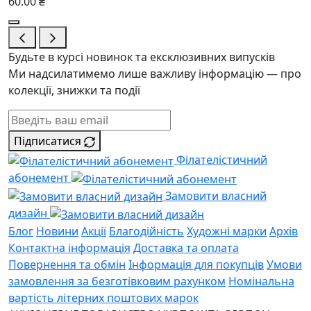
60.00 ₴
Будьте в курсі новинок та ексклюзивних випусків
Ми надсилатимемо лише важливу інформацію — про
колекції, знижки та події
Підписатися
Філателістичний
абонемент
Замовити власний
дизайн
Блог
Новини
Акції
Благодійність
Художні марки
Архів
Контактна інформація
Доставка та оплата
Повернення та обмін
Інформація для покупців
Умови
замовлення за безготівковим рахунком
Номінальна
вартість літерних поштових марок