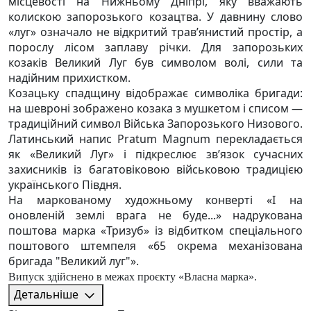
місцевості на Нижньому Дніпрі, яку вважають
колискою запорозького козацтва. У давнину слово
«луг» означало не відкритий трав’янистий простір, а
порослу лісом заплаву річки. Для запорозьких
козаків Великий Луг був символом волі, сили та
надійним прихистком.
Козацьку спадщину відображає символіка бригади:
на шевроні зображено козака з мушкетом і списом —
традиційний символ Війська Запорозького Низового.
Латинський напис Pratum Magnum перекладається
як «Великий Луг» і підкреслює зв’язок сучасних
захисників із багатовіковою військовою традицією
українського Півдня.
На маркованому художньому конверті «І на
оновленій землі врага не буде...» надрукована
поштова марка «Тризуб» із відбитком спеціального
поштового штемпеля «65 окрема механізована
бригада "Великий луг"».
Випуск здійснено в межах проєкту «Власна марка».
Детальніше