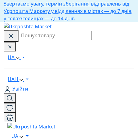
Звертаємо увагу, термін зберігання відправлень від
Укрпошта Маркету у відділеннях в містах — до 7 днів,
у селах/селищах — до 14 днів
UA
UAH
Увійти
UA