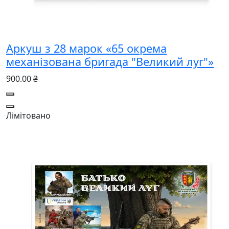
Аркуш з 28 марок «65 окрема
механізована бригада "Великий луг"»
900.00 ₴
Лімітовано