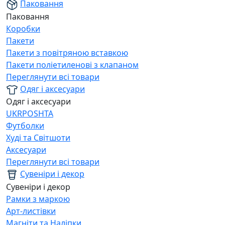
Паковання
Паковання
Коробки
Пакети
Пакети з повітряною вставкою
Пакети поліетиленові з клапаном
Переглянути всі товари
Одяг і аксесуари
Одяг і аксесуари
UKRPOSHTA
Футболки
Худі та Світшоти
Аксесуари
Переглянути всі товари
Сувеніри і декор
Сувеніри і декор
Рамки з маркою
Арт-листівки
Магніти та Наліпки