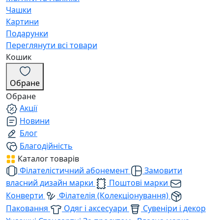
Чашки
Картини
Подарунки
Переглянути всі товари
Кошик
Обране
Обране
Акції
Новини
Блог
Благодійність
Каталог товарів
Філателістичний абонемент
Замовити
власний дизайн марки
Поштові марки
Конверти
Філателія (Колекціонування)
Паковання
Одяг і аксесуари
Сувеніри і декор