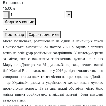
В наявності
15.00 ₴
–
+
Додати у кошик
Про товар
Характеристики
Місто Волноваха, розташоване на одній із найвищих точок
Приазовської височини, 24 лютого 2022 р. одним з перших
взяло на себе удар російських загарбників. У лютому-березні
за місто, яке є важливим залізничним вузлом на лініях
Маріуполь-Донецьк та Маріуполь-Запоріжжя, велися важкі
бої. Жителі Волновахи, які ще у 2016 р. відзначилися тим, що
створили з понад двох тисяч містян ланцюг єднання «Донбас
– це Україна!», разом із українським захисниками мужньо
протистояли ворогу. Та за два тижні обстрілів місто було
майже вщент зруйновано, а місцеві жителі були змушені
евакуюватися.