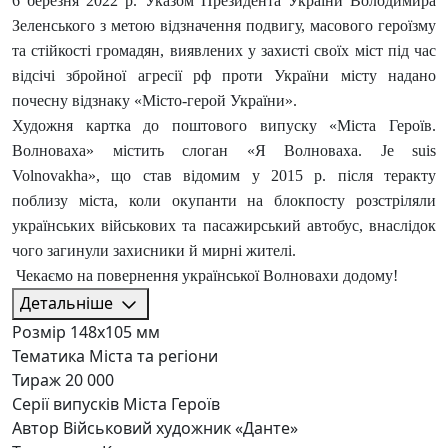
6 березня 2022 р. Указом Президента України Володимира
Зеленського з метою відзначення подвигу, масового героїзму
та стійкості громадян, виявлених у захисті своїх міст під час
відсічі збройної агресії рф проти України місту надано
почесну відзнаку «Місто-герой України».
Художня картка до поштового випуску «Міста Героїв.
Волноваха» містить слоган «Я Волноваха. Je suis
Volnovakha», що став відомим у 2015 р. після теракту
поблизу міста, коли окупанти на блокпосту розстріляли
українських військових та пасажирський автобус, внаслідок
чого загинули захисники й мирні жителі.
Чекаємо на повернення української Волновахи додому!
Детальніше
Розмір
148х105 мм
Тематика
Міста та регіони
Тираж
20 000
Серії випусків
Міста Героїв
Автор
Військовий художник «Данте»