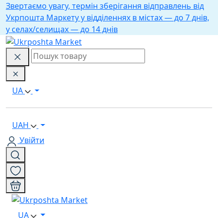
Звертаємо увагу, термін зберігання відправлень від
Укрпошта Маркету у відділеннях в містах — до 7 днів,
у селах/селищах — до 14 днів
UA
UAH
Увійти
UA