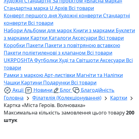
Художні
Стандартні
За проєктом «Власна марка»
Стандартна марка U
Архів
Всі товари
Конверт першого дня
Художні конверти
Стандартні
конверти
Всі товари
Набори
Альбоми для марок
Книги з марками
Буклети
з марками
Картки
Каталоги
Аксесуари
Всі товари
Коробки
Пакети
Пакети з повітряною вставкою
Пакети поліетиленові з клапаном
Всі товари
UKRPOSHTA
Футболки
Худі та Світшоти
Аксесуари
Всі
товари
Рамки з маркою
Арт-листівки
Магніти та Наліпки
Чашки
Картини
Подарунки
Всі товари
Акції
Новини
Блог
Благодійність
Головна
Філателія (Колекціонування)
Картки
Картка «Міста Героїв. Волноваха»
Максимальна кількість замовлення цього товару
200
штук