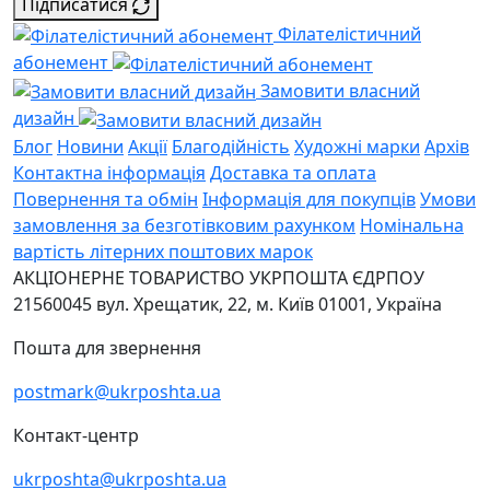
Підписатися
Філателістичний
абонемент
Замовити власний
дизайн
Блог
Новини
Акції
Благодійність
Художні марки
Архів
Контактна інформація
Доставка та оплата
Повернення та обмін
Інформація для покупців
Умови
замовлення за безготівковим рахунком
Номінальна
вартість літерних поштових марок
АКЦІОНЕРНЕ ТОВАРИСТВО УКРПОШТА
ЄДРПОУ
21560045
вул. Хрещатик, 22, м. Київ
01001, Україна
Пошта для звернення
postmark@ukrposhta.ua
Контакт-центр
ukrposhta@ukrposhta.ua