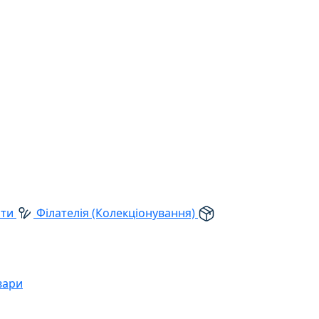
рти
Філателія (Колекціонування)
вари