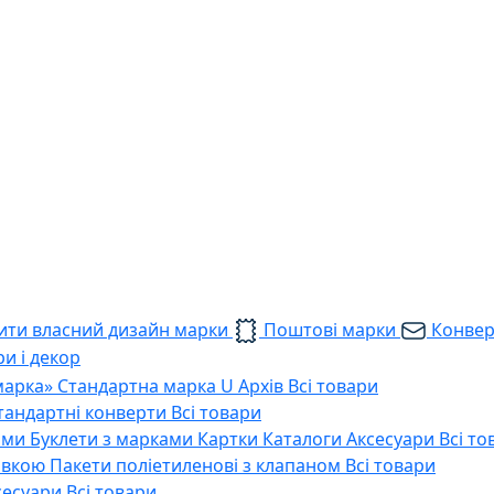
ти власний дизайн марки
Поштові марки
Конве
и і декор
марка»
Стандартна марка U
Архів
Всі товари
тандартні конверти
Всі товари
ами
Буклети з марками
Картки
Каталоги
Аксесуари
Всі то
тавкою
Пакети поліетиленові з клапаном
Всі товари
сесуари
Всі товари