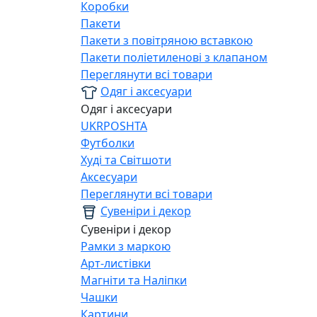
Коробки
Пакети
Пакети з повітряною вставкою
Пакети поліетиленові з клапаном
Переглянути всі товари
Одяг і аксесуари
Одяг і аксесуари
UKRPOSHTA
Футболки
Худі та Світшоти
Аксесуари
Переглянути всі товари
Сувеніри і декор
Сувеніри і декор
Рамки з маркою
Арт-листівки
Магніти та Наліпки
Чашки
Картини