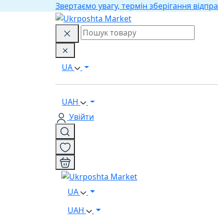
Звертаємо увагу, термін зберігання відпра
UA
UAH
Увійти
UA
UAH