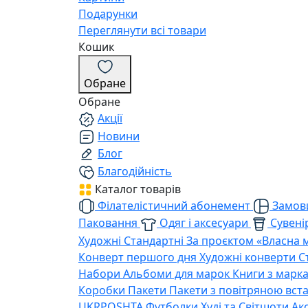
Подарунки
Переглянути всі товари
Кошик
Обране
Обране
Акції
Новини
Блог
Благодійність
Каталог товарів
Філателістичний абонемент
Замови
Паковання
Одяг і аксесуари
Сувенір
Художні
Стандартні
За проєктом «Власна 
Конверт першого дня
Художні конверти
С
Набори
Альбоми для марок
Книги з марк
Коробки
Пакети
Пакети з повітряною вс
UKRPOSHTA
Футболки
Худі та Світшоти
Ак