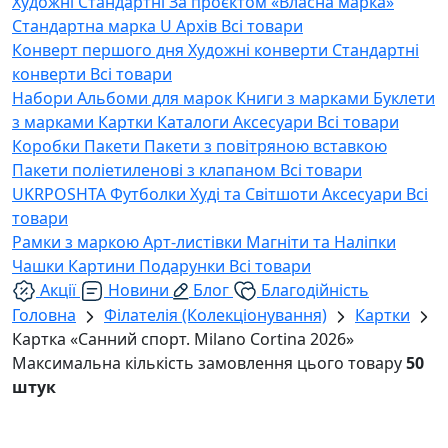
Художні
Стандартні
За проєктом «Власна марка»
Стандартна марка U
Архів
Всі товари
Конверт першого дня
Художні конверти
Стандартні
конверти
Всі товари
Набори
Альбоми для марок
Книги з марками
Буклети
з марками
Картки
Каталоги
Аксесуари
Всі товари
Коробки
Пакети
Пакети з повітряною вставкою
Пакети поліетиленові з клапаном
Всі товари
UKRPOSHTA
Футболки
Худі та Світшоти
Аксесуари
Всі
товари
Рамки з маркою
Арт-листівки
Магніти та Наліпки
Чашки
Картини
Подарунки
Всі товари
Акції
Новини
Блог
Благодійність
Головна
Філателія (Колекціонування)
Картки
Картка «Cанний спорт. Milano Cortina 2026»
Максимальна кількість замовлення цього товару
50
штук