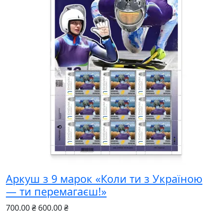
Аркуш з 9 марок «Коли ти з Україною
— ти перемагаєш!»
700.00 ₴
600.00 ₴