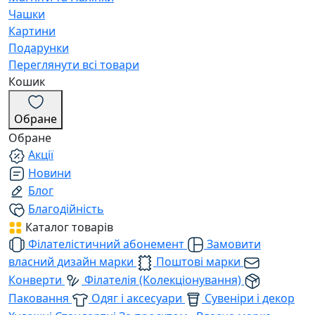
Чашки
Картини
Подарунки
Переглянути всі товари
Кошик
Обране
Обране
Акції
Новини
Блог
Благодійність
Каталог товарів
Філателістичний абонемент
Замовити
власний дизайн марки
Поштові марки
Конверти
Філателія (Колекціонування)
Паковання
Одяг і аксесуари
Сувеніри і декор