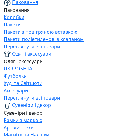
Паковання
Паковання
Коробки
Пакети
Пакети з повітряною вставкою
Пакети поліетиленові з клапаном
Переглянути всі товари
Одяг і аксесуари
Одяг і аксесуари
UKRPOSHTA
Футболки
Худі та Світшоти
Аксесуари
Переглянути всі товари
Сувеніри і декор
Сувеніри і декор
Рамки з маркою
Арт-листівки
Магніти та Наліпки