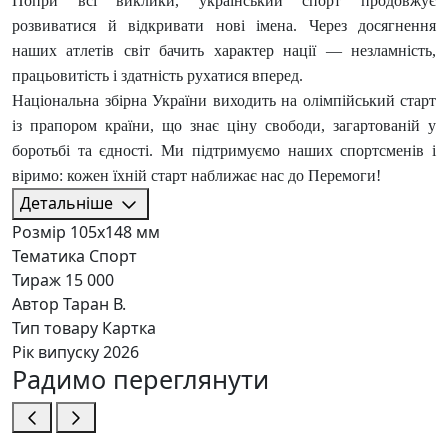
Попри всі виклики, український спорт продовжує
розвиватися й відкривати нові імена. Через досягнення
наших атлетів світ бачить характер нації — незламність,
працьовитість і здатність рухатися вперед.
Національна збірна України виходить на олімпійський старт
із прапором країни, що знає ціну свободи, загартованій у
боротьбі та єдності. Ми підтримуємо наших спортсменів і
віримо: кожен їхній старт наближає нас до Перемоги!
Детальніше
Розмір
105х148 мм
Тематика
Спорт
Тираж
15 000
Автор
Таран В.
Тип товару
Картка
Рік випуску
2026
Радимо переглянути