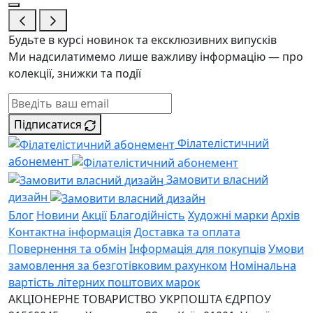
Будьте в курсі новинок та ексклюзивних випусків
Ми надсилатимемо лише важливу інформацію — про
колекції, знижки та події
Підписатися
Філателістичний
абонемент
Замовити власний
дизайн
Блог
Новини
Акції
Благодійність
Художні марки
Архів
Контактна інформація
Доставка та оплата
Повернення та обмін
Інформація для покупців
Умови
замовлення за безготівковим рахунком
Номінальна
вартість літерних поштових марок
АКЦІОНЕРНЕ ТОВАРИСТВО УКРПОШТА
ЄДРПОУ