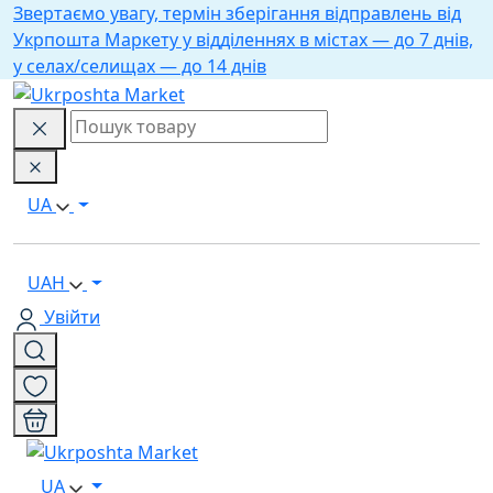
Звертаємо увагу, термін зберігання відправлень від
Укрпошта Маркету у відділеннях в містах — до 7 днів,
у селах/селищах — до 14 днів
UA
UAH
Увійти
UA