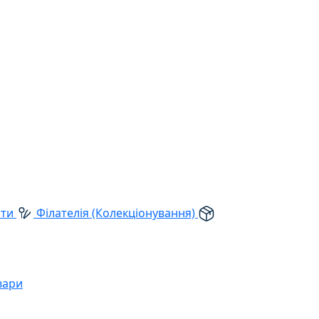
рти
Філателія (Колекціонування)
вари