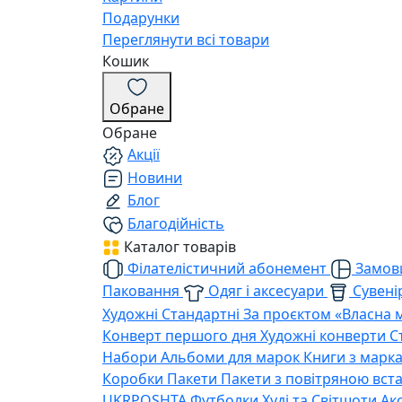
Подарунки
Переглянути всі товари
Кошик
Обране
Обране
Акції
Новини
Блог
Благодійність
Каталог товарів
Філателістичний абонемент
Замови
Паковання
Одяг і аксесуари
Сувенір
Художні
Стандартні
За проєктом «Власна 
Конверт першого дня
Художні конверти
С
Набори
Альбоми для марок
Книги з марк
Коробки
Пакети
Пакети з повітряною вс
UKRPOSHTA
Футболки
Худі та Світшоти
Ак