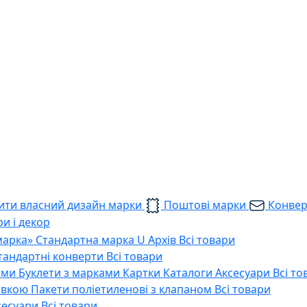
ти власний дизайн марки
Поштові марки
Конве
и і декор
марка»
Стандартна марка U
Архів
Всі товари
тандартні конверти
Всі товари
ами
Буклети з марками
Картки
Каталоги
Аксесуари
Всі то
тавкою
Пакети поліетиленові з клапаном
Всі товари
сесуари
Всі товари