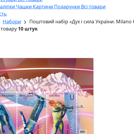
Наліпки
Чашки
Картини
Подарунки
Всі товари
сть
Набори
Поштовий набір «Дух і сила України. Milano 
 товару
10 штук