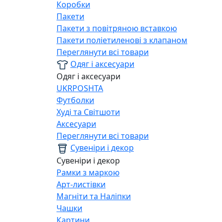
Коробки
Пакети
Пакети з повітряною вставкою
Пакети поліетиленові з клапаном
Переглянути всі товари
Одяг і аксесуари
Одяг і аксесуари
UKRPOSHTA
Футболки
Худі та Світшоти
Аксесуари
Переглянути всі товари
Сувеніри і декор
Сувеніри і декор
Рамки з маркою
Арт-листівки
Магніти та Наліпки
Чашки
Картини