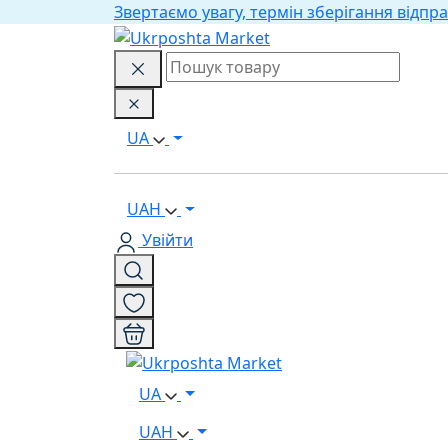
Звертаємо увагу, термін зберігання відпра
UA
UAH
Увійти
UA
UAH