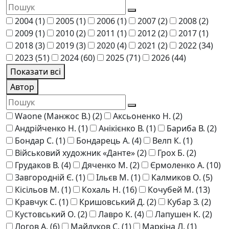
2004
(1)
2005
(1)
2006
(1)
2007
(2)
2008
(2)
2009
(1)
2010
(2)
2011
(1)
2012
(2)
2017
(1)
2018
(3)
2019
(3)
2020
(4)
2021
(2)
2022
(34)
2023
(51)
2024
(60)
2025
(71)
2026
(44)
Показати всі
Автор
Waone (Манжос В.)
(2)
Аксьоненко Н.
(2)
Андрійченко Н.
(1)
Анікієнко В.
(1)
Бариба В.
(2)
Бондар С.
(1)
Бондарець А.
(4)
Велп К.
(1)
Військовий художник «Данте»
(2)
Грох Б.
(2)
Грудаков В.
(4)
Дяченко М.
(2)
Єрмоленко А.
(10)
Завгородній Є.
(1)
Ільєв М.
(1)
Калмиков О.
(5)
Кісільов М.
(1)
Кохаль Н.
(16)
Кочубей М.
(13)
Кравчук С.
(1)
Кришовський Д.
(2)
Кубар З.
(2)
Кустовський О.
(2)
Лавро К.
(4)
Лапушен К.
(2)
Логов А.
(6)
Майдуков С.
(1)
Маркіна Л.
(1)