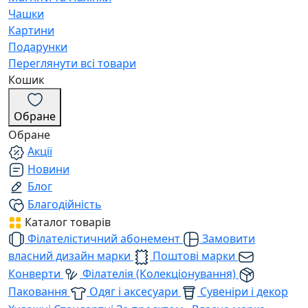
Чашки
Картини
Подарунки
Переглянути всі товари
Кошик
Обране
Обране
Акції
Новини
Блог
Благодійність
Каталог товарів
Філателістичний абонемент
Замовити
власний дизайн марки
Поштові марки
Конверти
Філателія (Колекціонування)
Паковання
Одяг і аксесуари
Сувеніри і декор