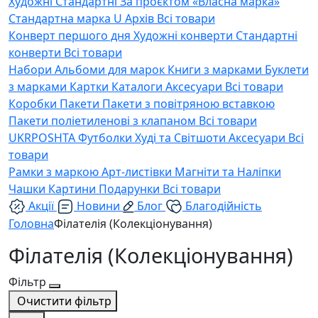
Художні
Стандартні
За проєктом «Власна марка»
Стандартна марка U
Архів
Всі товари
Конверт першого дня
Художні конверти
Стандартні
конверти
Всі товари
Набори
Альбоми для марок
Книги з марками
Буклети
з марками
Картки
Каталоги
Аксесуари
Всі товари
Коробки
Пакети
Пакети з повітряною вставкою
Пакети поліетиленові з клапаном
Всі товари
UKRPOSHTA
Футболки
Худі та Світшоти
Аксесуари
Всі
товари
Рамки з маркою
Арт-листівки
Магніти та Наліпки
Чашки
Картини
Подарунки
Всі товари
Акції
Новини
Блог
Благодійність
Головна
Філателія (Колекціонування)
Філателія (Колекціонування)
Фільтр
Очистити фільтр