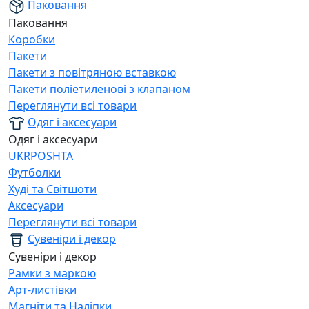
Паковання
Паковання
Коробки
Пакети
Пакети з повітряною вставкою
Пакети поліетиленові з клапаном
Переглянути всі товари
Одяг і аксесуари
Одяг і аксесуари
UKRPOSHTA
Футболки
Худі та Світшоти
Аксесуари
Переглянути всі товари
Сувеніри і декор
Сувеніри і декор
Рамки з маркою
Арт-листівки
Магніти та Наліпки