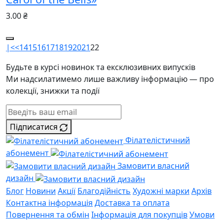
3.00 ₴
|<
<
14
15
16
17
18
19
20
21
22
Будьте в курсі новинок та ексклюзивних випусків
Ми надсилатимемо лише важливу інформацію — про
колекції, знижки та події
Підписатися
Філателістичний
абонемент
Замовити власний
дизайн
Блог
Новини
Акції
Благодійність
Художні марки
Архів
Контактна інформація
Доставка та оплата
Повернення та обмін
Інформація для покупців
Умови