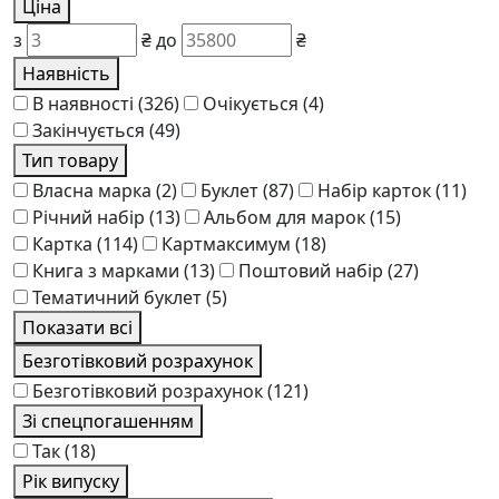
Ціна
з
₴
до
₴
Наявність
В наявності
(326)
Очікується
(4)
Закінчується
(49)
Тип товару
Власна марка
(2)
Буклет
(87)
Набір карток
(11)
Річний набір
(13)
Альбом для марок
(15)
Картка
(114)
Картмаксимум
(18)
Книга з марками
(13)
Поштовий набір
(27)
Тематичний буклет
(5)
Показати всі
Безготівковий розрахунок
Безготівковий розрахунок
(121)
Зі спецпогашенням
Так
(18)
Рік випуску