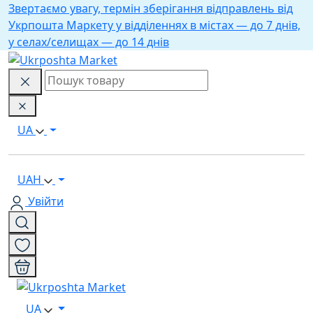
Звертаємо увагу, термін зберігання відправлень від
Укрпошта Маркету у відділеннях в містах — до 7 днів,
у селах/селищах — до 14 днів
UA
UAH
Увійти
UA