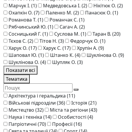
Марчук І.
(1)
Медведовська І.
(2)
Нікітюк О.
(2)
Охапкін О.
(7)
Паленко М.
(2)
Панасюк О.
(1)
Романова Т.
(1)
Романчак С.
(1)
Рябчинський Ю.
(1)
Сагач А.
(2)
Сосницький Г.
(1)
Суслова М.
(1)
Таран В.
(20)
Тєхов С.
(2)
Тітов Н.
(3)
Федорчук О.
(1)
Харук О.
(17)
Харук С.
(17)
Хрупін А.
(9)
Шаповал Ю.
(1)
Штанко К.
(4)
Шукліновa О.
(9)
Шуклінова О.
(4)
Шупляк О.
(3)
Показати всі
Тематика
Архітектура і геральдика
(11)
Військові підрозділи
(36)
Історія
(21)
Мистецтво
(32)
Міста та регіони
(43)
Наука і техніка
(14)
Особистості
(4)
Патріотичні
(70)
Професії
(16)
Свята та традиції
(24)
Спорт
(14)