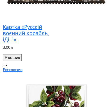
Картка «Русскій
воєнний корабль,
іДі..!»
3.00 ₴
У кошик
Ексклюзив