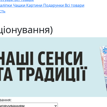
Наліпки
Чашки
Картини
Подарунки
Всі товари
сть
ціонування)
вання: