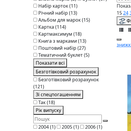
Набір карток
(11)
Показ
Річний набір
(13)
15
24
Альбом для марок
(15)
Ф
Картка
(114)
Картмаксимум
(18)
Книга з марками
(13)
знижк
Поштовий набір
(27)
Тематичний буклет
(5)
Показати всі
Безготівковий розрахунок
Безготівковий розрахунок
(121)
Зі спецпогашенням
Так
(18)
Рік випуску
2004
(1)
2005
(1)
2006
(1)