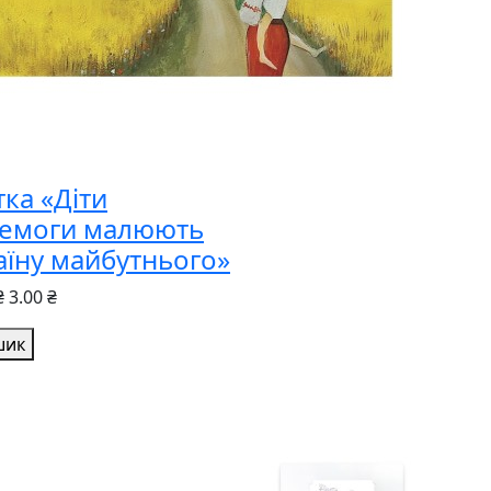
ка «Діти
емоги малюють
аїну майбутнього»
₴
3.00 ₴
шик