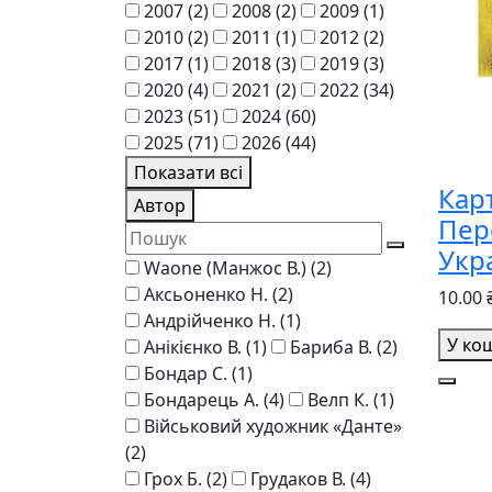
2007
(2)
2008
(2)
2009
(1)
2010
(2)
2011
(1)
2012
(2)
2017
(1)
2018
(3)
2019
(3)
2020
(4)
2021
(2)
2022
(34)
2023
(51)
2024
(60)
2025
(71)
2026
(44)
Показати всі
Карт
Автор
Пер
Укр
Waone (Манжос В.)
(2)
Аксьоненко Н.
(2)
10.00 
Андрійченко Н.
(1)
У ко
Анікієнко В.
(1)
Бариба В.
(2)
Бондар С.
(1)
Бондарець А.
(4)
Велп К.
(1)
Військовий художник «Данте»
(2)
Грох Б.
(2)
Грудаков В.
(4)