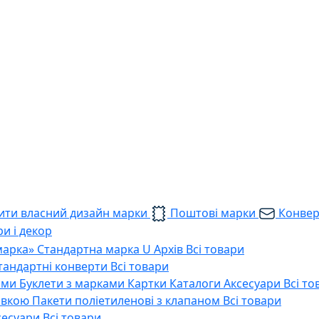
ти власний дизайн марки
Поштові марки
Конве
и і декор
марка»
Стандартна марка U
Архів
Всі товари
тандартні конверти
Всі товари
ами
Буклети з марками
Картки
Каталоги
Аксесуари
Всі то
тавкою
Пакети поліетиленові з клапаном
Всі товари
сесуари
Всі товари