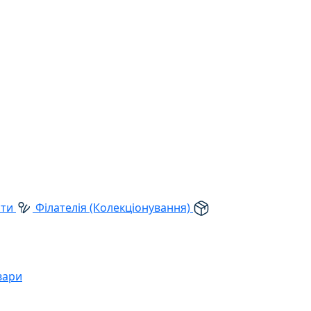
рти
Філателія (Колекціонування)
вари