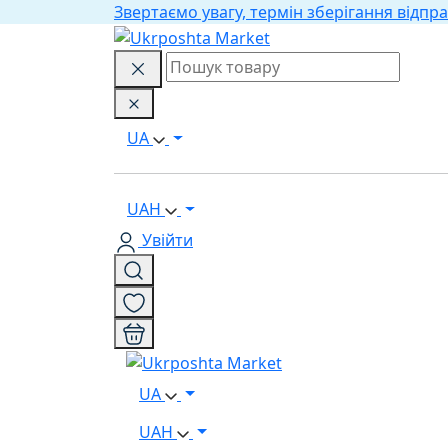
Звертаємо увагу, термін зберігання відпра
UA
UAH
Увійти
UA
UAH