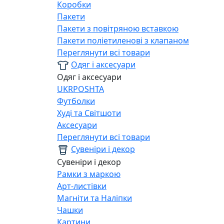
Коробки
Пакети
Пакети з повітряною вставкою
Пакети поліетиленові з клапаном
Переглянути всі товари
Одяг і аксесуари
Одяг і аксесуари
UKRPOSHTA
Футболки
Худі та Світшоти
Аксесуари
Переглянути всі товари
Сувеніри і декор
Сувеніри і декор
Рамки з маркою
Арт-листівки
Магніти та Наліпки
Чашки
Картини