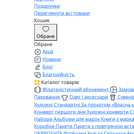
Подарунки
Переглянути всі товари
Кошик
Обране
Обране
Акції
Новини
Блог
Благодійність
Каталог товарів
Філателістичний абонемент
Замови
Паковання
Одяг і аксесуари
Сувенір
Художні
Стандартні
За проєктом «Власна 
Конверт першого дня
Художні конверти
С
Набори
Альбоми для марок
Книги з марк
Коробки
Пакети
Пакети з повітряною вс
UKRPOSHTA
Футболки
Худі та Світшоти
Ак