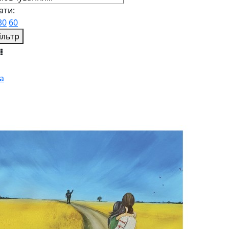
ати:
30
60
ільтр
а