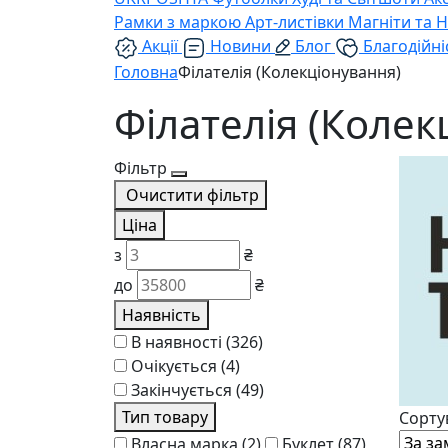
Рамки з маркою
Арт-листівки
Магніти та 
Акції
Новини
Блог
Благодійні
Головна
Філателія (Колекціонування)
Філателія (Колек
Фільтр
Очистити фільтр
Ціна
з
₴
до
₴
Наявність
В наявності
(326)
Очікується
(4)
Закінчується
(49)
Тип товару
Сорту
Власна марка
(2)
Буклет
(87)