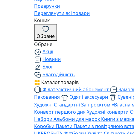
Подарунки
Переглянути всі товари
Кошик
Обране
Обране
Акції
Новини
Блог
Благодійність
Каталог товарів
Філателістичний абонемент
Замови
Паковання
Одяг і аксесуари
Сувенір
Художні
Стандартні
За проєктом «Власна 
Конверт першого дня
Художні конверти
С
Набори
Альбоми для марок
Книги з марк
Коробки
Пакети
Пакети з повітряною вс
UKRPOSHTA
Футболки
Худі та Світшоти
Ак