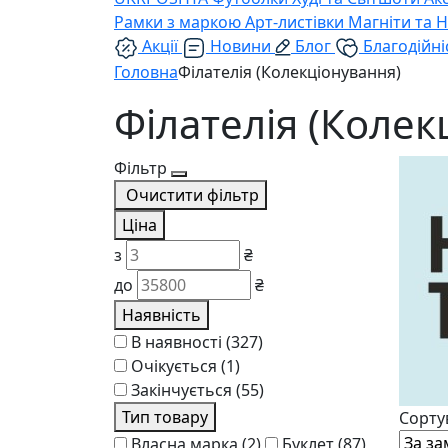
Рамки з маркою
Арт-листівки
Магніти та 
Акції
Новини
Блог
Благодійні
Головна
Філателія (Колекціонування)
Філателія (Колек
Фільтр
Очистити фільтр
Ціна
з
₴
до
₴
Наявність
В наявності
(327)
Очікується
(1)
Закінчується
(55)
Тип товару
Сорту
Власна марка
(2)
Буклет
(87)