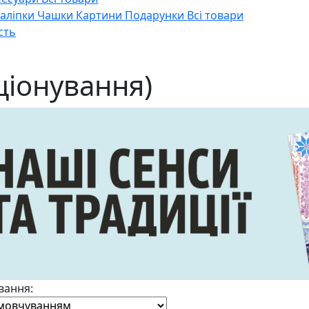
Наліпки
Чашки
Картини
Подарунки
Всі товари
сть
ціонування)
вання: