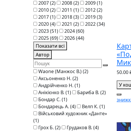
2007
(2)
2008
(2)
2009
(1)
2010
(2)
2011
(1)
2012
(2)
2017
(1)
2018
(3)
2019
(3)
2020
(4)
2021
(2)
2022
(34)
2023
(51)
2024
(60)
2025
(69)
2026
(44)
Кар
Показати всі
«По
Автор
Мик
Waone (Манжос В.)
(2)
50.00 
Аксьоненко Н.
(2)
У ко
Андрійченко Н.
(1)
Анікієнко В.
(1)
Бариба В.
(2)
Бондар С.
(1)
знижк
Бондарець А.
(4)
Велп К.
(1)
Військовий художник «Данте»
(1)
Грох Б.
(2)
Грудаков В.
(4)