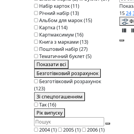
Набір карток
(11)
Показ
Річний набір
(13)
15
24
Альбом для марок
(15)
Ф
Картка
(114)
Картмаксимум
(16)
Книга з марками
(13)
Поштовий набір
(27)
Тематичний буклет
(5)
Показати всі
Безготівковий розрахунок
Безготівковий розрахунок
(123)
Зі спецпогашенням
Так
(16)
Рік випуску
2004
(1)
2005
(1)
2006
(1)