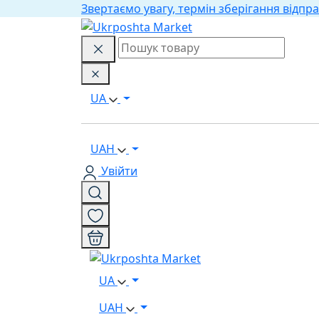
Звертаємо увагу, термін зберігання відпра
UA
UAH
Увійти
UA
UAH