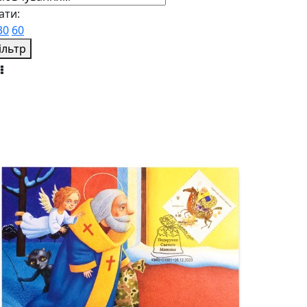
ати:
30
60
ільтр