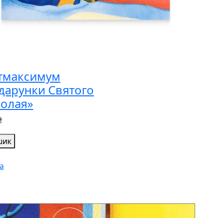
тмаксимум
дарунки Святого
олая»
₴
шик
а