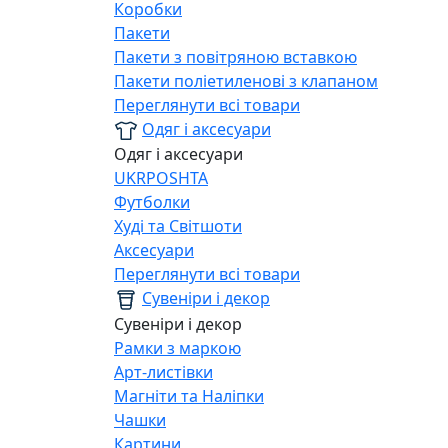
Коробки
Пакети
Пакети з повітряною вставкою
Пакети поліетиленові з клапаном
Переглянути всі товари
Одяг і аксесуари
Одяг і аксесуари
UKRPOSHTA
Футболки
Худі та Світшоти
Аксесуари
Переглянути всі товари
Сувеніри і декор
Сувеніри і декор
Рамки з маркою
Арт-листівки
Магніти та Наліпки
Чашки
Картини