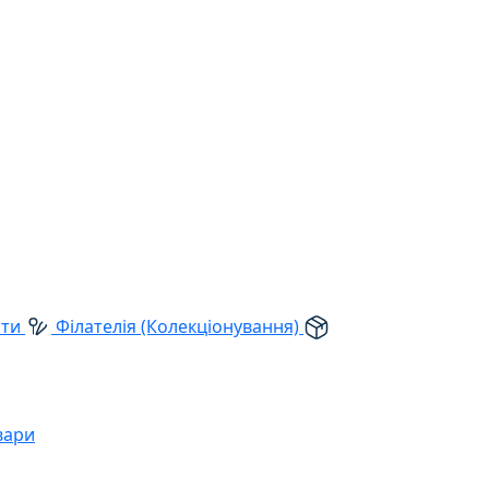
рти
Філателія (Колекціонування)
вари