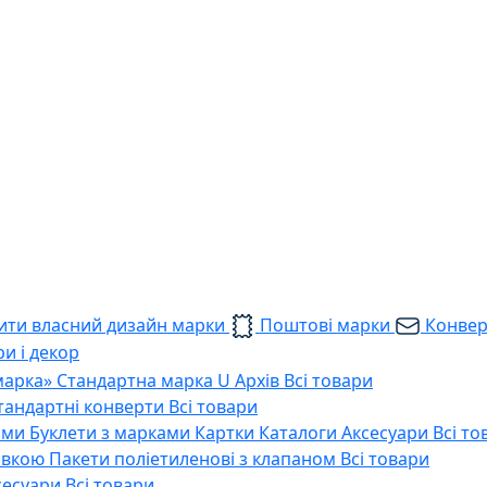
ти власний дизайн марки
Поштові марки
Конве
и і декор
марка»
Стандартна марка U
Архів
Всі товари
тандартні конверти
Всі товари
ами
Буклети з марками
Картки
Каталоги
Аксесуари
Всі то
тавкою
Пакети поліетиленові з клапаном
Всі товари
сесуари
Всі товари