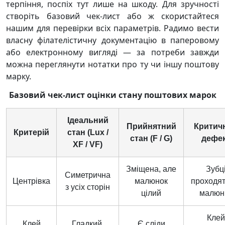
терпіння, поспіх тут лише на шкоду. Для зручності
створіть базовий чек-лист або ж скористайтеся
нашим для перевірки всіх параметрів. Радимо вести
власну філателістичну документацію в паперовому
або електронному вигляді — за потреби завжди
можна переглянути нотатки про ту чи іншу поштову
марку.
Базовий чек-лист оцінки стану поштових марок
Ідеальний
Прийнятний
Критич
Критерій
стан (Lux /
стан (F / G)
дефе
XF / VF)
Зміщена, але
Зубц
Симетрична
Центрівка
малюнок
проходят
з усіх сторін
цілий
малюн
Клей
Клей
Гладкий,
Є сліди