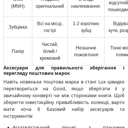
відсутні
(MNH)
оригінальний
наклеювання.
пошкодж
Всі на місці,
1-2 коротких
Відірв
Зубцівка
гострі
зубці
кути, ро
Чистий,
Незначне
Тонкі мі
Папір
білий /
пожовтіння
плям
кремовий
Аксесуари для правильного зберігання і
перегляду поштових марок
Навіть новенька поштова марка в стані Lux швидко
перетвориться на Good, якщо зберігати її у
звичайному конверті чи між сторінками книги. Щоб
зберегти інвестиційну привабливість колекції, варто
мати хоча б базовий набір аксесуарів та
інструментів:
філателістичний пінцет з пласкими