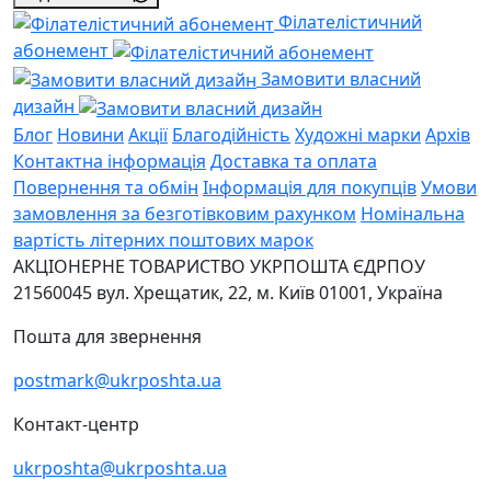
Філателістичний
абонемент
Замовити власний
дизайн
Блог
Новини
Акції
Благодійність
Художні марки
Архів
Контактна інформація
Доставка та оплата
Повернення та обмін
Інформація для покупців
Умови
замовлення за безготівковим рахунком
Номінальна
вартість літерних поштових марок
АКЦІОНЕРНЕ ТОВАРИСТВО УКРПОШТА
ЄДРПОУ
21560045
вул. Хрещатик, 22, м. Київ
01001, Україна
Пошта для звернення
postmark@ukrposhta.ua
Контакт-центр
ukrposhta@ukrposhta.ua