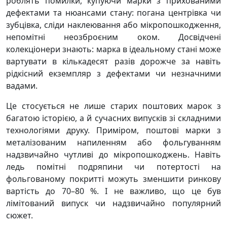
роблять помилки, купуючи марки з прихованими
дефектами та нюансами стану: погана центрівка чи
зубцівка, сліди наклеювання або мікропошкодження,
непомітні неозброєним оком. Досвідчені
колекціонери знають: марка в ідеальному стані може
вартувати в кількадесят разів дорожче за навіть
рідкісний екземпляр з дефектами чи незначними
вадами.
Це стосується не лише старих поштових марок з
багатою історією, а й сучасних випусків зі складними
технологіями друку. Приміром, поштові марки з
металізованим напиленням або фольгуванням
надзвичайно чутливі до мікропошкоджень. Навіть
ледь помітні подряпини чи потертості на
фольгованому покритті можуть зменшити ринкову
вартість до 70–80 %. І не важливо, що це був
лімітований випуск чи надзвичайно популярний
сюжет.