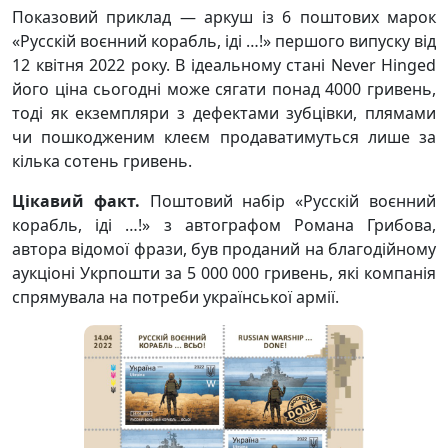
Показовий приклад — аркуш із 6 поштових марок
«Русскій воєнний корабль, іді …!» першого випуску від
12 квітня 2022 року. В ідеальному стані Never Hinged
його ціна сьогодні може сягати понад 4000 гривень,
тоді як екземпляри з дефектами зубцівки, плямами
чи пошкодженим клеєм продаватимуться лише за
кілька сотень гривень.
Цікавий факт.
Поштовий набір «Русскій воєнний
корабль, іді …!» з автографом Романа Грибова,
автора відомої фрази, був проданий на благодійному
аукціоні Укрпошти за 5 000 000 гривень, які компанія
спрямувала на потреби української армії.