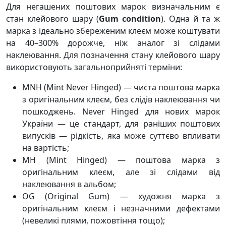
Для негашених поштових марок визначальним є
стан клейового шару (
Gum condition
). Одна й та ж
марка з ідеально збереженим клеєм може коштувати
на 40–300% дорожче, ніж аналог зі слідами
наклеювання. Для позначення стану клейового шару
використовують загальноприйняті терміни:
MNH (Mint Never Hinged) — чиста поштова марка
з оригінальним клеєм, без слідів наклеювання чи
пошкоджень. Never Hinged для нових марок
України — це стандарт, для раніших поштових
випусків — рідкість, яка може суттєво впливати
на вартість;
MH (Mint Hinged) — поштова марка з
оригінальним клеєм, але зі слідами від
наклеювання в альбом;
OG (Original Gum) — художня марка з
оригінальним клеєм і незначними дефектами
(невеликі плями, пожовтіння тощо);