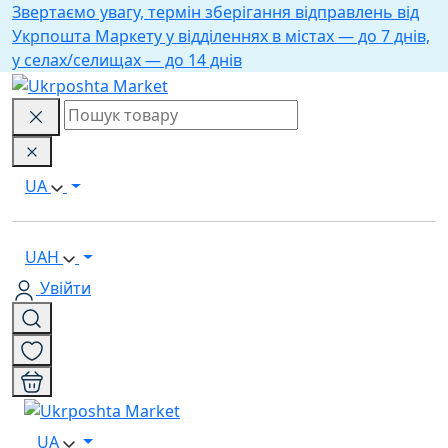
Звертаємо увагу, термін зберігання відправлень від
Укрпошта Маркету у відділеннях в містах — до 7 днів,
у селах/селищах — до 14 днів
UA
UAH
Увійти
UA