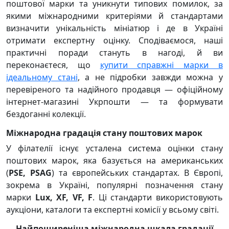
поштової марки та уникнути типових помилок, за
якими міжнародними критеріями й стандартами
визначити унікальність мініатюр і де в Україні
отримати експертну оцінку. Сподіваємося, наші
практичні поради стануть в нагоді, й ви
переконаєтеся, що
купити справжні марки в
ідеальному стані
, а не підробки завжди можна у
перевіреного та надійного продавця — офіційному
інтернет-магазині Укрпошти — та формувати
бездоганні колекції.
Міжнародна градація стану поштових марок
У філателії існує усталена система оцінки стану
поштових марок, яка базується на американських
(
PSE, PSAG
) та європейських стандартах. В Європі,
зокрема в Україні, популярні позначення стану
марки
Lux, XF, VF, F
. Ці стандарти використовують
аукціони, каталоги та експертні комісії у всьому світі.
Найпоширеніша міжнародна шкала градації