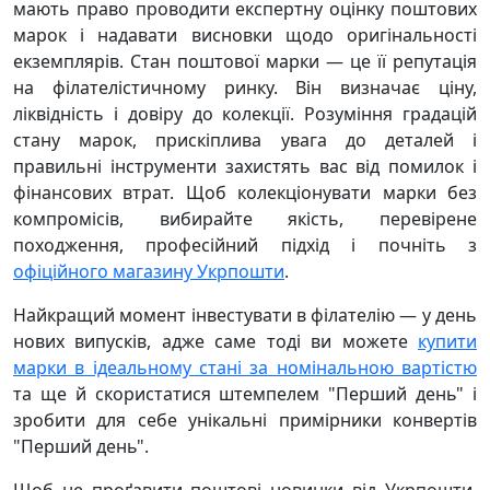
мають право проводити експертну оцінку поштових
марок і надавати висновки щодо оригінальності
екземплярів. Стан поштової марки — це її репутація
на філателістичному ринку. Він визначає ціну,
ліквідність і довіру до колекції. Розуміння градацій
стану марок, прискіплива увага до деталей і
правильні інструменти захистять вас від помилок і
фінансових втрат. Щоб колекціонувати марки без
компромісів, вибирайте якість, перевірене
походження, професійний підхід і почніть з
офіційного магазину Укрпошти
.
Найкращий момент інвестувати в філателію — у день
нових випусків, адже саме тоді ви можете
купити
марки в ідеальному стані за номінальною вартістю
та ще й скористатися штемпелем "Перший день" і
зробити для себе унікальні примірники конвертів
"Перший день".