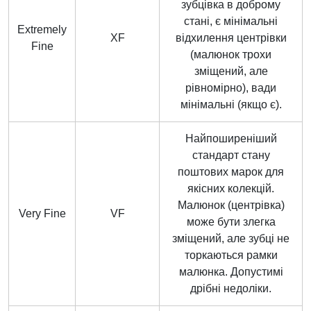
зубцівка в доброму
стані, є мінімальні
Extremely
XF
відхилення центрівки
Fine
(малюнок трохи
зміщений, але
рівномірно), вади
мінімальні (якщо є).
Найпоширеніший
стандарт стану
поштових марок для
якісних колекцій.
Малюнок (центрівка)
Very Fine
VF
може бути злегка
зміщений, але зубці не
торкаються рамки
малюнка. Допустимі
дрібні недоліки.