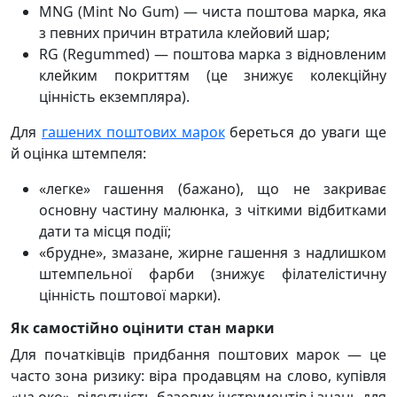
MNG (Mint No Gum) — чиста поштова марка, яка
з певних причин втратила клейовий шар;
RG (Regummed) — поштова марка з відновленим
клейким покриттям (це знижує колекційну
цінність екземпляра).
Для
гашених поштових марок
береться до уваги ще
й оцінка штемпеля:
«легке» гашення (бажано), що не закриває
основну частину малюнка, з чіткими відбитками
дати та місця події;
«брудне», змазане, жирне гашення з надлишком
штемпельної фарби (знижує філателістичну
цінність поштової марки).
Як самостійно оцінити стан марки
Для початківців придбання поштових марок — це
часто зона ризику: віра продавцям на слово, купівля