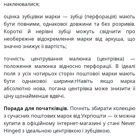
наклеювалися;
оцінка зубцівки марки — зубці (перфорація) мають
бути повними, однакової довжини та без розривів.
Короткі й нерівні зубці можуть свідчити про
необережне відокремлення марки від аркуша, що
значно знижує її вартість;
точність центрування малюнка (центрівка) —
положення малюнка відносно перфорації. В ідеалі
поля з усіх чотирьох сторін поштової марки мають
бути однакової ширини.тНавіть якщо марка
абсолютно нова, погана центрівка може знизити її
ціну щонайменше вдвічі.
Порада для початківців.
Почніть збирати колекцію
з сучасних поштових марок від Укрпошти — їх можна
купити в офіційному інтернет-магазині у стані Never
Hinged з ідеальною центрівкою і зубцівкою.