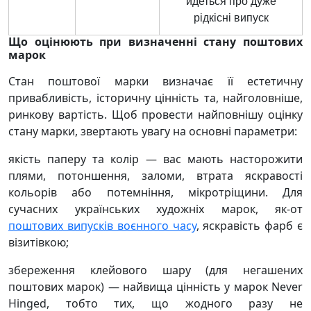
йдеться про дуже
рідкісні випуск
Що оцінюють при визначенні стану поштових
марок
Стан поштової марки визначає її естетичну
привабливість, історичну цінність та, найголовніше,
ринкову вартість. Щоб провести найповнішу оцінку
стану марки, звертають увагу на основні параметри:
якість паперу та колір — вас мають насторожити
плями, потоншення, заломи, втрата яскравості
кольорів або потемніння, мікротріщини. Для
сучасних українських художніх марок, як-от
поштових випусків воєнного часу
, яскравість фарб є
візитівкою;
збереження клейового шару (для негашених
поштових марок) — найвища цінність у марок Never
Hinged, тобто тих, що жодного разу не