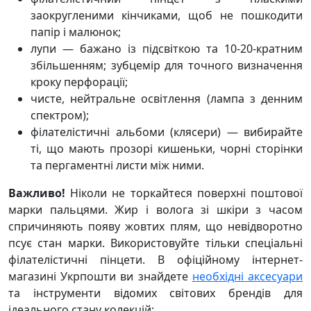
заокругленими кінчиками, щоб не пошкодити
папір і малюнок;
лупи — бажано із підсвіткою та 10-20-кратним
збільшенням; зубцемір для точного визначення
кроку перфорації;
чисте, нейтральне освітлення (лампа з денним
спектром);
філателістичні альбоми (клясери) — вибирайте
ті, що мають прозорі кишеньки, чорні сторінки
та пергаментні листи між ними.
Важливо!
Ніколи не торкайтеся поверхні поштової
марки пальцями. Жир і волога зі шкіри з часом
спричиняють появу жовтих плям, що невідворотно
псує стан марки. Використовуйте тільки спеціальні
філателістичні пінцети. В офіційному інтернет-
магазині Укрпошти ви знайдете
необхідні аксесуари
та інструменти відомих світових брендів для
ідеального стану колекцій: