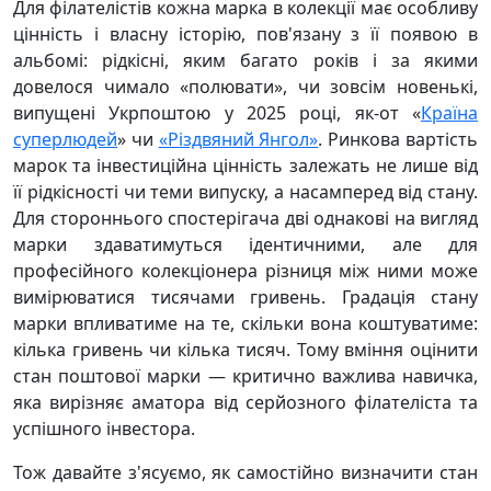
Для філателістів кожна марка в колекції має особливу
цінність і власну історію, пов'язану з її появою в
альбомі: рідкісні, яким багато років і за якими
довелося чимало «полювати», чи зовсім новенькі,
випущені Укрпоштою у 2025 році, як-от «
Країна
суперлюдей
» чи
«Різдвяний Янгол»
. Ринкова вартість
марок та інвестиційна цінність залежать не лише від
її рідкісності чи теми випуску, а насамперед від стану.
Для стороннього спостерігача дві однакові на вигляд
марки здаватимуться ідентичними, але для
професійного колекціонера різниця між ними може
вимірюватися тисячами гривень. Градація стану
марки впливатиме на те, скільки вона коштуватиме:
кілька гривень чи кілька тисяч. Тому вміння оцінити
стан поштової марки — критично важлива навичка,
яка вирізняє аматора від серйозного філателіста та
успішного інвестора.
Тож давайте з'ясуємо, як самостійно визначити стан