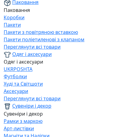
Паковання
Паковання
Коробки
Пакети
Пакети з повітряною вставкою
Пакети поліетиленові з клапаном
Переглянути всі товари
Одяг і аксесуари
Одяг і аксесуари
UKRPOSHTA
Футболки
Худі та Світшоти
Аксесуари
Переглянути всі товари
Сувеніри і декор
Сувеніри і декор
Рамки з маркою
Арт-листівки
Магніти та Наліпки