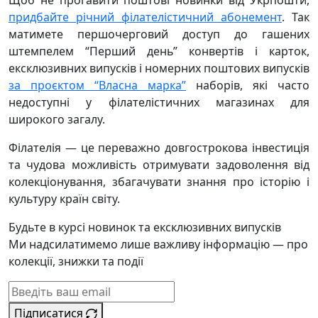
Щоб не проґавити поштові новинки від Укрпошти,
придбайте річний філателістичний абонемент
. Так
матимете першочерговий доступ до гашених
штемпелем “Перший день” конвертів і карток,
ексклюзивних випусків і номерних поштових випусків
за проєктом “Власна марка”
наборів, які часто
недоступні у філателістичних магазинах для
широкого загалу.
Філателія — це переважно довгострокова інвестиція
та чудова можливість отримувати задоволення від
колекціонування, збагачувати знання про історію і
культуру країн світу.
Будьте в курсі новинок та ексклюзивних випусків
Ми надсилатимемо лише важливу інформацію — про
колекції, знижки та події
Підписатися