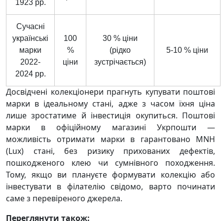
1923 рр.
Сучасні
українські
100
30 % ціни
марки
%
(рідко
5-10 % ціни
2022-
ціни
зустрічається)
2024 рр.
Досвідчені колекціонери прагнуть купувати поштові
марки в ідеальному стані, адже з часом їхня ціна
лише зростатиме й інвестиція окупиться. Поштові
марки в офіційному магазині Укрпошти —
можливість отримати марки в гарантовано MNH
(Lux) стані, без ризику прихованих дефектів,
пошкодженого клею чи сумнівного походження.
Тому, якщо ви плануєте формувати колекцію або
інвестувати в філателію свідомо, варто починати
саме з перевіреного джерела.
Переглянути також: