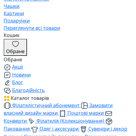
Чашки
Картини
Подарунки
Переглянути всі товари
Кошик
Обране
Обране
Акції
Новини
Блог
Благодійність
Каталог товарів
Філателістичний абонемент
Замовити
власний дизайн марки
Поштові марки
Конверти
Філателія (Колекціонування)
Паковання
Одяг і аксесуари
Сувеніри і декор