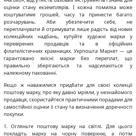
«на око», відсутність базових інструментів і знань для
оцінки стану екземплярів. І кожна помилка може
коштуватиме грошей, часу та принести багато
розчарувань. Аби убезпечити себе, не
переплачувати й отримувати лише радість від нових
колекційних надбань, купуйте художні марки у
перевірених продавців та в офіційних
філателістичних крамницях. Укрпошта Маркет — це
гарантовано якісні марки без переплат, що
правильно зберігаються та надсилаються у
належному пакованні.
Якщо ж наважилися придбати для своєї колекції
поштову марку, про яку давно мріяли, у незнайомого
продавця, скористайтеся практичними порадами для
самостійної оцінки її стану та визначення доречності
покупки.
1. Огляньте поштову марку на світлі. Для цього
покладіть марку на чорну поверхню, а потім