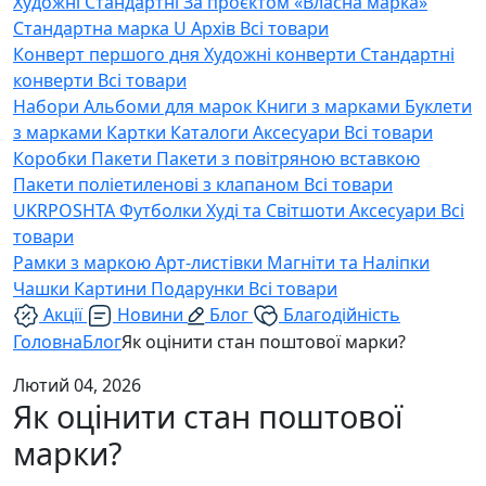
Художні
Стандартні
За проєктом «Власна марка»
Стандартна марка U
Архів
Всі товари
Конверт першого дня
Художні конверти
Стандартні
конверти
Всі товари
Набори
Альбоми для марок
Книги з марками
Буклети
з марками
Картки
Каталоги
Аксесуари
Всі товари
Коробки
Пакети
Пакети з повітряною вставкою
Пакети поліетиленові з клапаном
Всі товари
UKRPOSHTA
Футболки
Худі та Світшоти
Аксесуари
Всі
товари
Рамки з маркою
Арт-листівки
Магніти та Наліпки
Чашки
Картини
Подарунки
Всі товари
Акції
Новини
Блог
Благодійність
Головна
Блог
Як оцінити стан поштової марки?
Лютий 04, 2026
Як оцінити стан поштової
марки?