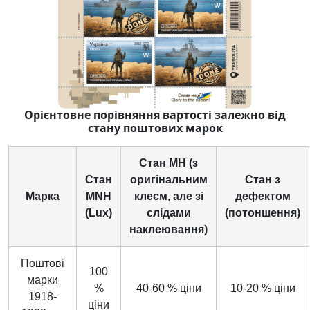
Орієнтовне порівняння вартості залежно від
стану поштових марок
Стан MH (з
Стан
оригінальним
Стан з
Марка
MNH
клеєм, але зі
дефектом
(Lux)
слідами
(потоншення)
наклеювання)
Поштові
100
марки
%
40-60 % ціни
10-20 % ціни
1918-
ціни