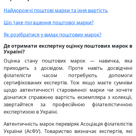
Найдорожчі поштові марки та їхня вартість
Що таке погашення поштової марки?
Як розібратися у видах поштових марок?
Де отримати експертну оцінку поштових марок в
Україні?
Оцінка стану поштових марок — навичка, яка
приходить з досвідом. Проте навіть досвідчені
філателісти часом потребують допомоги
сертифікованих експертів. Тож якщо маєте сумніви
щодо автентичності старовинної марки чи хочете
дізнатися справжню вартість екземпляра з колекції,
звертайтеся за професійною філателістичною
експертизою в Україні.
Автентичність марок перевіряє Асоціація філателістів
України (АсФУ). Товариство визначає експертів, які