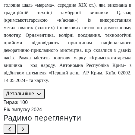
головна шаль «марама», середина ХІХ ст.), яка виконана в
традиційній техніці тамбурної вишивки Qasnaq
(кримськотатарською «к’аснак») із використанням
металізованих (золотих) і шовкових ниток по домотканому
полотну. Орнаментика, колірні поєднання, технологічні
прийоми відповідають принципам національного
декоративно-прикладного мистецтва, що склалися з давніх
часів. Рамка містить поштову марку «Кримськотатарська
вишивка - код народу. Автономна Республіка Крим» з
відбитком штемпеля «Перший день. АР Крим. Київ. 02002.
14.05.2024» та картку.
Детальніше
Тираж
100
Рік випуску
2024
Радимо переглянути