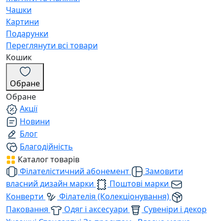
Чашки
Картини
Подарунки
Переглянути всі товари
Кошик
Обране
Обране
Акції
Новини
Блог
Благодійність
Каталог товарів
Філателістичний абонемент
Замовити
власний дизайн марки
Поштові марки
Конверти
Філателія (Колекціонування)
Паковання
Одяг і аксесуари
Сувеніри і декор