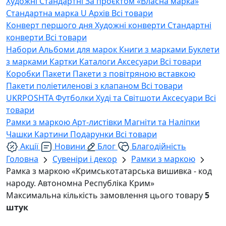
Художні
Стандартні
За проєктом «Власна марка»
Стандартна марка U
Архів
Всі товари
Конверт першого дня
Художні конверти
Стандартні
конверти
Всі товари
Набори
Альбоми для марок
Книги з марками
Буклети
з марками
Картки
Каталоги
Аксесуари
Всі товари
Коробки
Пакети
Пакети з повітряною вставкою
Пакети поліетиленові з клапаном
Всі товари
UKRPOSHTA
Футболки
Худі та Світшоти
Аксесуари
Всі
товари
Рамки з маркою
Арт-листівки
Магніти та Наліпки
Чашки
Картини
Подарунки
Всі товари
Акції
Новини
Блог
Благодійність
Головна
Сувеніри і декор
Рамки з маркою
Рамка з маркою «Кримськотатарська вишивка - код
народу. Автономна Республіка Крим»
Максимальна кількість замовлення цього товару
5
штук