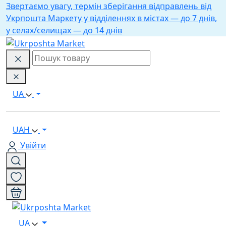
Звертаємо увагу, термін зберігання відправлень від
Укрпошта Маркету у відділеннях в містах — до 7 днів,
у селах/селищах — до 14 днів
UA
UAH
Увійти
UA