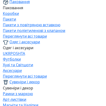
Паковання
Паковання
Коробки
Пакети
Пакети з повітряною вставкою
Пакети поліетиленові з клапаном
Переглянути всі товари
Одяг і аксесуари
Одяг і аксесуари
UKRPOSHTA
Футболки
Худі та Світшоти
Аксесуари
Переглянути всі товари
Сувеніри і декор
Сувеніри і декор
Рамки з маркою
Арт-листівки
Магніти та Наліпки