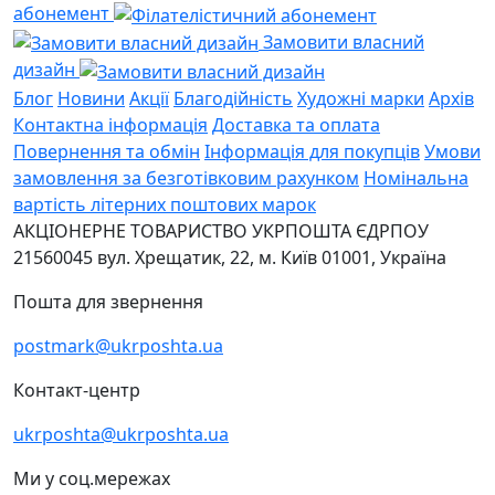
абонемент
Замовити власний
дизайн
Блог
Новини
Акції
Благодійність
Художні марки
Архів
Контактна інформація
Доставка та оплата
Повернення та обмін
Інформація для покупців
Умови
замовлення за безготівковим рахунком
Номінальна
вартість літерних поштових марок
АКЦІОНЕРНЕ ТОВАРИСТВО УКРПОШТА
ЄДРПОУ
21560045
вул. Хрещатик, 22, м. Київ
01001, Україна
Пошта для звернення
postmark@ukrposhta.ua
Контакт-центр
ukrposhta@ukrposhta.ua
Ми у соц.мережах