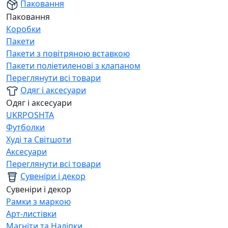
Паковання
Паковання
Коробки
Пакети
Пакети з повітряною вставкою
Пакети поліетиленові з клапаном
Переглянути всі товари
Одяг і аксесуари
Одяг і аксесуари
UKRPOSHTA
Футболки
Худі та Світшоти
Аксесуари
Переглянути всі товари
Сувеніри і декор
Сувеніри і декор
Рамки з маркою
Арт-листівки
Магніти та Наліпки