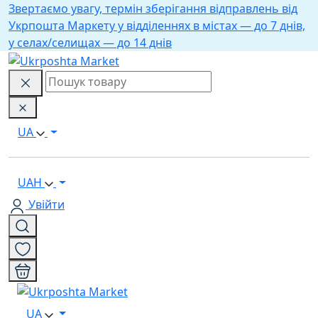
Звертаємо увагу, термін зберігання відправлень від
Укрпошта Маркету у відділеннях в містах — до 7 днів,
у селах/селищах — до 14 днів
UA
UAH
Увійти
UA