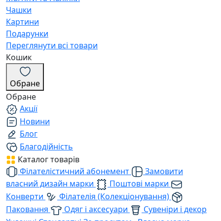
Чашки
Картини
Подарунки
Переглянути всі товари
Кошик
Обране
Обране
Акції
Новини
Блог
Благодійність
Каталог товарів
Філателістичний абонемент
Замовити
власний дизайн марки
Поштові марки
Конверти
Філателія (Колекціонування)
Паковання
Одяг і аксесуари
Сувеніри і декор