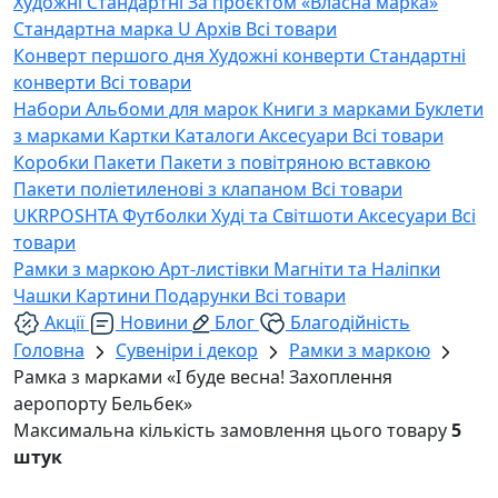
Художні
Стандартні
За проєктом «Власна марка»
Стандартна марка U
Архів
Всі товари
Конверт першого дня
Художні конверти
Стандартні
конверти
Всі товари
Набори
Альбоми для марок
Книги з марками
Буклети
з марками
Картки
Каталоги
Аксесуари
Всі товари
Коробки
Пакети
Пакети з повітряною вставкою
Пакети поліетиленові з клапаном
Всі товари
UKRPOSHTA
Футболки
Худі та Світшоти
Аксесуари
Всі
товари
Рамки з маркою
Арт-листівки
Магніти та Наліпки
Чашки
Картини
Подарунки
Всі товари
Акції
Новини
Блог
Благодійність
Головна
Сувеніри і декор
Рамки з маркою
Рамка з марками «І буде весна! Захоплення
аеропорту Бельбек»
Максимальна кількість замовлення цього товару
5
штук