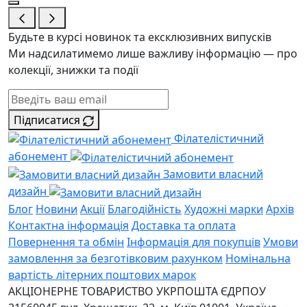
Будьте в курсі новинок та ексклюзивних випусків
Ми надсилатимемо лише важливу інформацію — про
колекції, знижки та події
Підписатися
Філателістичний
абонемент
Замовити власний
дизайн
Блог
Новини
Акції
Благодійність
Художні марки
Архів
Контактна інформація
Доставка та оплата
Повернення та обмін
Інформація для покупців
Умови
замовлення за безготівковим рахунком
Номінальна
вартість літерних поштових марок
АКЦІОНЕРНЕ ТОВАРИСТВО УКРПОШТА
ЄДРПОУ