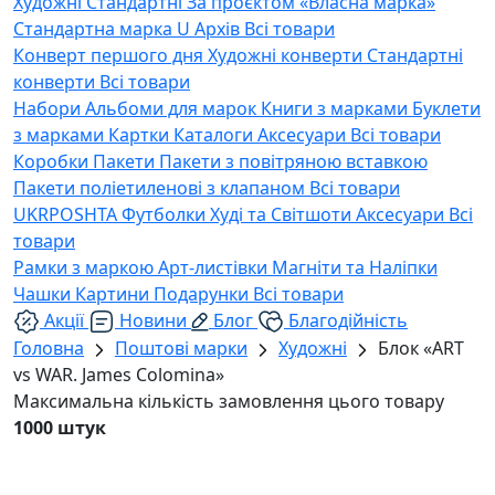
Художні
Стандартні
За проєктом «Власна марка»
Стандартна марка U
Архів
Всі товари
Конверт першого дня
Художні конверти
Стандартні
конверти
Всі товари
Набори
Альбоми для марок
Книги з марками
Буклети
з марками
Картки
Каталоги
Аксесуари
Всі товари
Коробки
Пакети
Пакети з повітряною вставкою
Пакети поліетиленові з клапаном
Всі товари
UKRPOSHTA
Футболки
Худі та Світшоти
Аксесуари
Всі
товари
Рамки з маркою
Арт-листівки
Магніти та Наліпки
Чашки
Картини
Подарунки
Всі товари
Акції
Новини
Блог
Благодійність
Головна
Поштові марки
Художні
Блок «ART
vs WAR. James Colomina»
Максимальна кількість замовлення цього товару
1000 штук