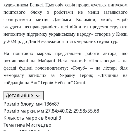
художником Бенксі. Цьогоріч серія продовжується випуском
поштового блоку з роботами не менш загадкового
французького митця Джеймса Коломіни, який, «щоб
засудити несправедливість цієї війни та продемонструвати
непохитну підтримку українському народу» створив у Києві
у 2024 р. до Дня Незалежності п’ять червоних скульптур.
На поштових марках представлені роботи автора, що
розташовані на Майдані Незалежності: «Посланець» – на
фасаді будівлі головпоштамту; «Голуб» – на ліхтарі біля
меморіалу загиблих за Україну Героїв; «Дівчинка на
гойдалці» на Алеї Героїв Небесної Сотні.
Детальніше
Розмір блоку, мм
136х87
Розмір марки, мм
27.84х40.02; 29.58х55.68
Кількість марок в блоці
3
Тематика
Мистецтво