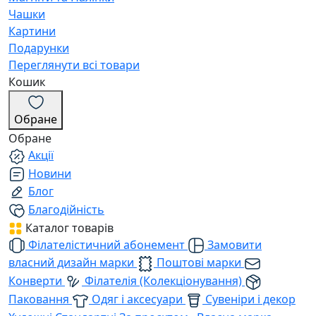
Чашки
Картини
Подарунки
Переглянути всі товари
Кошик
Обране
Обране
Акції
Новини
Блог
Благодійність
Каталог товарів
Філателістичний абонемент
Замовити
власний дизайн марки
Поштові марки
Конверти
Філателія (Колекціонування)
Паковання
Одяг і аксесуари
Сувеніри і декор