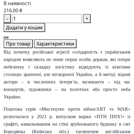
В наявності
216.00 ₴
–
+
Додати у кошик
Про товар
Характеристики
Від початку російської агресії солідарність з українським
народом виявляють не лише перші особи держав, які попри
небезпеку і складну логістику відвідують із візитами
столицю зраненої, але нескореної України, а й митці: відомі
актори – в численних інтерв’ю, музиканти – під час
концертів, художники – на полотнах або просто неба
України.
Поштова серія «Мистецтво проти війни/ART vs WAR»
розпочалася у 2023 р. випуском марки «ПТН ПНХ!» із
графіті, намальованим на стіні зруйнованого будинку в смт
Бородянка (Київська обл.) таємничим англійським