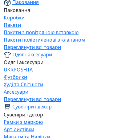
Паковання
Паковання
Коробки
Пакети
Пакети з повітряною вставкою
Пакети поліетиленові з клапаном
Переглянути всі товари
Одяг і аксесуари
Одяг і аксесуари
UKRPOSHTA
Футболки
Худі та Світшоти
Аксесуари
Переглянути всі товари
Сувеніри і декор
Сувеніри і декор
Рамки з маркою
Арт-листівки
Магніти та Наліпки