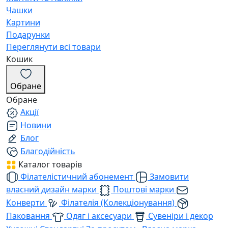
Чашки
Картини
Подарунки
Переглянути всі товари
Кошик
Обране
Обране
Акції
Новини
Блог
Благодійність
Каталог товарів
Філателістичний абонемент
Замовити
власний дизайн марки
Поштові марки
Конверти
Філателія (Колекціонування)
Паковання
Одяг і аксесуари
Сувеніри і декор