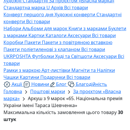
Художні
Стандартні
За проєктом «Власна марка»
Стандартна марка U
Архів
Всі товари
Конверт першого дня
Художні конверти
Стандартні
конверти
Всі товари
Набори
Альбоми для марок
Книги з марками
Буклети
з марками
Картки
Каталоги
Аксесуари
Всі товари
Коробки
Пакети
Пакети з повітряною вставкою
Пакети поліетиленові з клапаном
Всі товари
UKRPOSHTA
Футболки
Худі та Світшоти
Аксесуари
Всі
товари
Рамки з маркою
Арт-листівки
Магніти та Наліпки
Чашки
Картини
Подарунки
Всі товари
Акції
Новини
Блог
Благодійність
Головна
Поштові марки
За проєктом «Власна
марка»
Аркуш з 9 марок «65. Національна премія
України імені Тараса Шевченка»
Максимальна кількість замовлення цього товару
30
штук