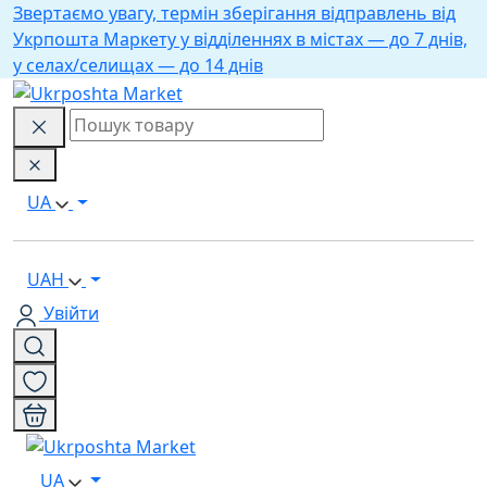
Звертаємо увагу, термін зберігання відправлень від
Укрпошта Маркету у відділеннях в містах — до 7 днів,
у селах/селищах — до 14 днів
UA
UAH
Увійти
UA