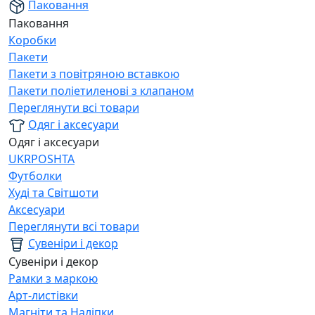
Паковання
Паковання
Коробки
Пакети
Пакети з повітряною вставкою
Пакети поліетиленові з клапаном
Переглянути всі товари
Одяг і аксесуари
Одяг і аксесуари
UKRPOSHTA
Футболки
Худі та Світшоти
Аксесуари
Переглянути всі товари
Сувеніри і декор
Сувеніри і декор
Рамки з маркою
Арт-листівки
Магніти та Наліпки