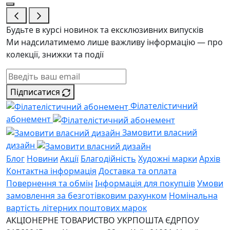
Будьте в курсі новинок та ексклюзивних випусків
Ми надсилатимемо лише важливу інформацію — про
колекції, знижки та події
Підписатися
Філателістичний
абонемент
Замовити власний
дизайн
Блог
Новини
Акції
Благодійність
Художні марки
Архів
Контактна інформація
Доставка та оплата
Повернення та обмін
Інформація для покупців
Умови
замовлення за безготівковим рахунком
Номінальна
вартість літерних поштових марок
АКЦІОНЕРНЕ ТОВАРИСТВО УКРПОШТА
ЄДРПОУ