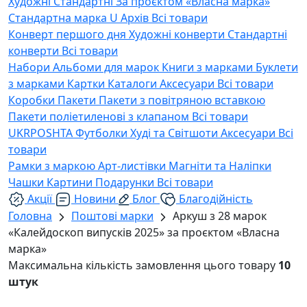
Художні
Стандартні
За проєктом «Власна марка»
Стандартна марка U
Архів
Всі товари
Конверт першого дня
Художні конверти
Стандартні
конверти
Всі товари
Набори
Альбоми для марок
Книги з марками
Буклети
з марками
Картки
Каталоги
Аксесуари
Всі товари
Коробки
Пакети
Пакети з повітряною вставкою
Пакети поліетиленові з клапаном
Всі товари
UKRPOSHTA
Футболки
Худі та Світшоти
Аксесуари
Всі
товари
Рамки з маркою
Арт-листівки
Магніти та Наліпки
Чашки
Картини
Подарунки
Всі товари
Акції
Новини
Блог
Благодійність
Головна
Поштові марки
Аркуш з 28 марок
«Калейдоскоп випусків 2025» за проєктом «Власна
марка»
Максимальна кількість замовлення цього товару
10
штук