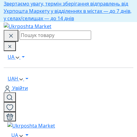
Звертаємо увагу, термін зберігання відправлень від
Укрпошта Маркету у відділеннях в містах — до 7 днів,
у селах/селищах — до 14 днів
UA
UAH
Увійти
UA