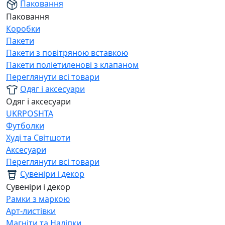
Паковання
Паковання
Коробки
Пакети
Пакети з повітряною вставкою
Пакети поліетиленові з клапаном
Переглянути всі товари
Одяг і аксесуари
Одяг і аксесуари
UKRPOSHTA
Футболки
Худі та Світшоти
Аксесуари
Переглянути всі товари
Сувеніри і декор
Сувеніри і декор
Рамки з маркою
Арт-листівки
Магніти та Наліпки