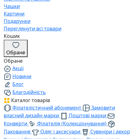
Чашки
Картини
Подарунки
Переглянути всі товари
Кошик
Обране
Обране
Акції
Новини
Блог
Благодійність
Каталог товарів
Філателістичний абонемент
Замовити
власний дизайн марки
Поштові марки
Конверти
Філателія (Колекціонування)
Паковання
Одяг і аксесуари
Сувеніри і декор