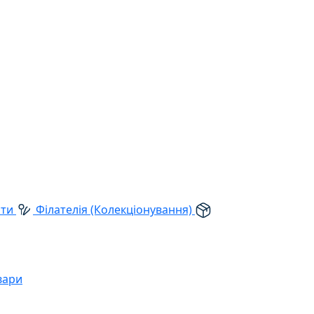
рти
Філателія (Колекціонування)
вари