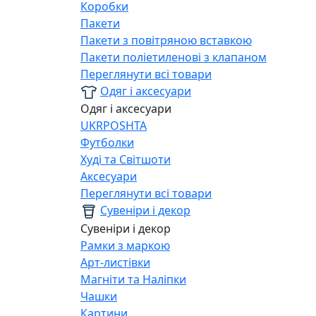
Коробки
Пакети
Пакети з повітряною вставкою
Пакети поліетиленові з клапаном
Переглянути всі товари
Одяг і аксесуари
Одяг і аксесуари
UKRPOSHTA
Футболки
Худі та Світшоти
Аксесуари
Переглянути всі товари
Сувеніри і декор
Сувеніри і декор
Рамки з маркою
Арт-листівки
Магніти та Наліпки
Чашки
Картини