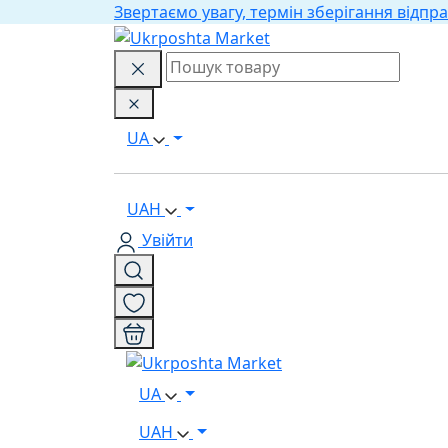
Звертаємо увагу, термін зберігання відпра
UA
UAH
Увійти
UA
UAH