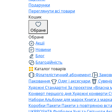
Подарунки
Переглянути всі товари
Кошик
Обране
Обране
Акції
Новини
Блог
Благодійність
Каталог товарів
Філателістичний абонемент
Замови
Паковання
Одяг і аксесуари
Сувенір
Художні
Стандартні
За проєктом «Власна 
Конверт першого дня
Художні конверти
С
Набори
Альбоми для марок
Книги з марк
Коробки
Пакети
Пакети з повітряною вс
UKRPOSHTA
Футболки
Худі та Світшоти
Ак