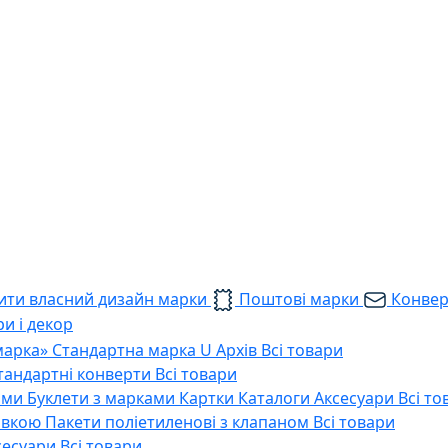
ти власний дизайн марки
Поштові марки
Конве
и і декор
марка»
Стандартна марка U
Архів
Всі товари
тандартні конверти
Всі товари
ами
Буклети з марками
Картки
Каталоги
Аксесуари
Всі то
тавкою
Пакети поліетиленові з клапаном
Всі товари
сесуари
Всі товари