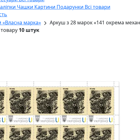
Наліпки
Чашки
Картини
Подарунки
Всі товари
сть
м «Власна марка»
Аркуш з 28 марок «141 окрема механ
 товару
10 штук