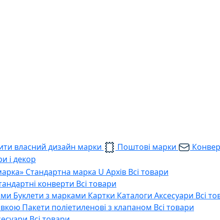
ти власний дизайн марки
Поштові марки
Конве
и і декор
марка»
Стандартна марка U
Архів
Всі товари
тандартні конверти
Всі товари
ами
Буклети з марками
Картки
Каталоги
Аксесуари
Всі то
тавкою
Пакети поліетиленові з клапаном
Всі товари
сесуари
Всі товари