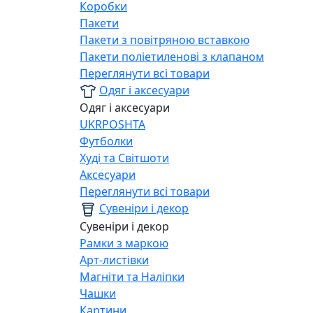
Коробки
Пакети
Пакети з повітряною вставкою
Пакети поліетиленові з клапаном
Переглянути всі товари
Одяг і аксесуари
Одяг і аксесуари
UKRPOSHTA
Футболки
Худі та Світшоти
Аксесуари
Переглянути всі товари
Сувеніри і декор
Сувеніри і декор
Рамки з маркою
Арт-листівки
Магніти та Наліпки
Чашки
Картини