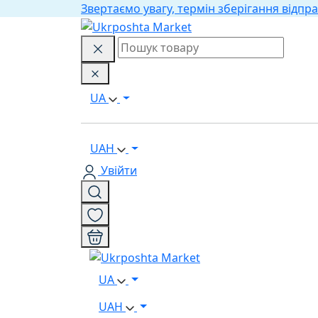
Звертаємо увагу, термін зберігання відпра
UA
UAH
Увійти
UA
UAH