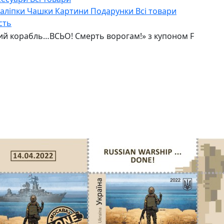
Наліпки
Чашки
Картини
Подарунки
Всі товари
сть
ий корабль…ВСЬО! Смерть ворогам!» з купоном F