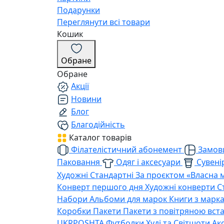
Подарунки
Переглянути всі товари
Кошик
Обране
Обране
Акції
Новини
Блог
Благодійність
Каталог товарів
Філателістичний абонемент
Замови
Паковання
Одяг і аксесуари
Сувенір
Художні
Стандартні
За проєктом «Власна 
Конверт першого дня
Художні конверти
С
Набори
Альбоми для марок
Книги з марк
Коробки
Пакети
Пакети з повітряною вс
UKRPOSHTA
Футболки
Худі та Світшоти
Ак