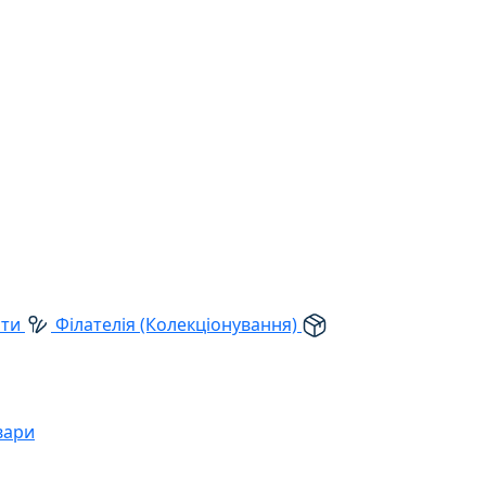
рти
Філателія (Колекціонування)
вари