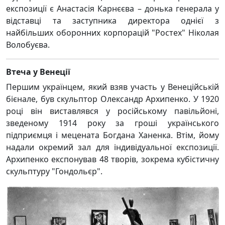
експозиції є Анастасія Карнєєва – донька генерала у
відставці та заступника директора однієї з
найбільших оборонних корпорацій "Ростех" Ніколая
Волобуєва.
Втеча у Венеції
Першим українцем, який взяв участь у Венеційській
бієнале, був скульптор Олександр Архипенко. У 1920
році він виставлявся у російському павільйоні,
зведеному 1914 року за гроші українського
підприємця і мецената Богдана Ханенка. Втім, йому
надали окремий зал для індивідуальної експозиції.
Архипенко експонував 48 творів, зокрема кубістичну
скульптуру "Гондольєр".