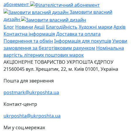
абонемент
Замовити власний
дизайн
Блог
Новини
Акції
Благодійність
Художні марки
Архів
Контактна інформація
Доставка та оплата
Повернення та обмін
Інформація для покупців
Умови
замовлення за безготівковим рахунком
Номінальна
вартість літерних поштових марок
АКЦІОНЕРНЕ ТОВАРИСТВО УКРПОШТА
ЄДРПОУ
21560045
вул. Хрещатик, 22, м. Київ
01001, Україна
Пошта для звернення
postmark@ukrposhta.ua
Контакт-центр
ukrposhta@ukrposhta.ua
Ми у соц.мережах