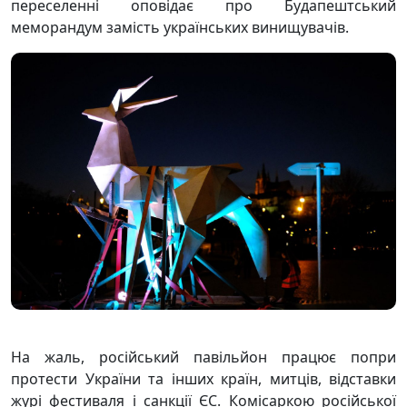
переселенні оповідає про Будапештський
меморандум замість українських винищувачів.
На жаль, російський павільйон працює попри
протести України та інших країн, митців, відставки
журі фестиваля і санкції ЄС. Комісаркою російської