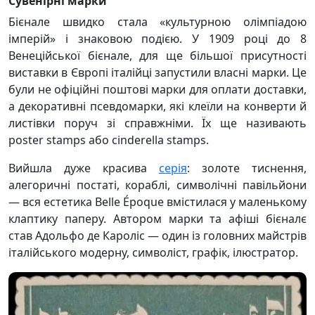
Сувенірні марки
Бієнале швидко стала «культурною олімпіадою
імперій» і знаковою подією. У 1909 році до 8
Венеційської бієнале, для ще більшої присутності
виставки в Європі італійці запустили власні марки. Це
були не офіційні поштові марки для оплати доставки,
а декоративні псевдомарки, які клеїли на конверти й
листівки поруч зі справжніми. Їх ще називають
poster stamps або cinderella stamps.
Вийшла дуже красива
серія
: золоте тиснення,
алегоричні постаті, кораблі, символічні павільйони
— вся естетика Belle Époque вмістилася у маленькому
клаптику паперу. Автором марки та афіші бієналє
став Адольфо де Кароліс — один із головних майстрів
італійського модерну, символіст, графік, ілюстратор.