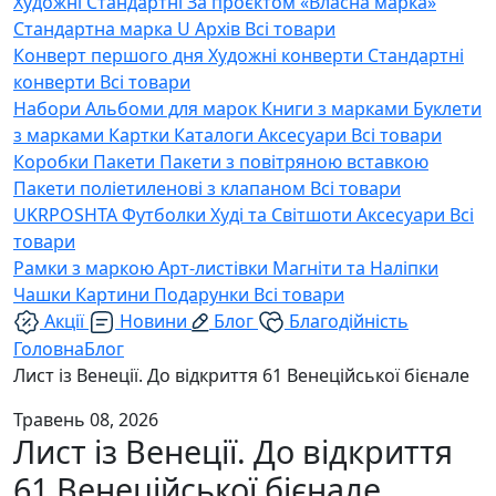
Художні
Стандартні
За проєктом «Власна марка»
Стандартна марка U
Архів
Всі товари
Конверт першого дня
Художні конверти
Стандартні
конверти
Всі товари
Набори
Альбоми для марок
Книги з марками
Буклети
з марками
Картки
Каталоги
Аксесуари
Всі товари
Коробки
Пакети
Пакети з повітряною вставкою
Пакети поліетиленові з клапаном
Всі товари
UKRPOSHTA
Футболки
Худі та Світшоти
Аксесуари
Всі
товари
Рамки з маркою
Арт-листівки
Магніти та Наліпки
Чашки
Картини
Подарунки
Всі товари
Акції
Новини
Блог
Благодійність
Головна
Блог
Лист із Венеції. До відкриття 61 Венеційської бієнале
Травень 08, 2026
Лист із Венеції. До відкриття
61 Венеційської бієнале