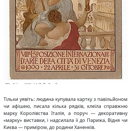
Тільки уявіть: людина купувала картку з павільйоном
чи афішею, писала кілька рядків, клеїла справжню
марку Королівства Італія, а поруч — декоративну
«марку» виставки, і надсилала її до Парижа, Відня чи
Києва — приміром, до родини Ханенків.