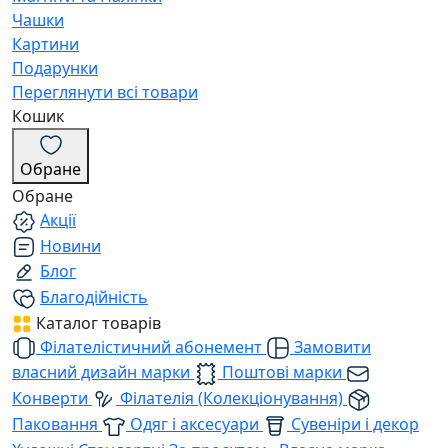
Чашки
Картини
Подарунки
Переглянути всі товари
Кошик
Обране
Обране
Акції
Новини
Блог
Благодійність
Каталог товарів
Філателістичний абонемент
Замовити
власний дизайн марки
Поштові марки
Конверти
Філателія (Колекціонування)
Паковання
Одяг і аксесуари
Сувеніри і декор