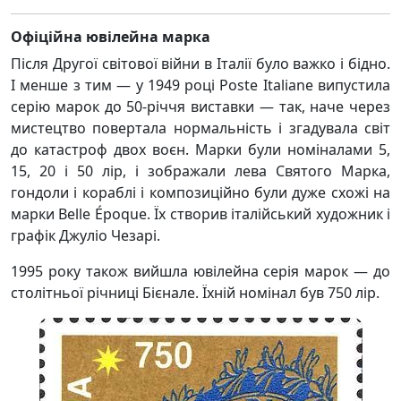
Офіційна ювілейна марка
Після Другої світової війни в Італії було важко і бідно.
І менше з тим — у 1949 році Poste Italiane випустила
серію марок до 50-річчя виставки — так, наче через
мистецтво повертала нормальність і згадувала світ
до катастроф двох воєн. Марки були номіналами 5,
15, 20 і 50 лір, і зображали лева Святого Марка,
гондоли і кораблі і композиційно були дуже схожі на
марки Belle Époque. Їх створив італійський художник і
графік Джуліо Чезарі.
1995 року також вийшла ювілейна серія марок — до
столітньої річниці Бієнале. Їхній номінал був 750 лір.