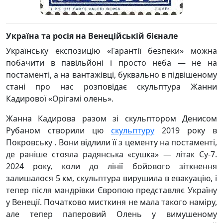
Україна та росія на Венеційській бієнале
Українську експозицію «Гарантії безпеки» можна
побачити в павільйоні і просто неба — не на
постаменті, а на вантажівці, буквально в підвішеному
стані про нас розповідає скульптура Жанни
Кадирової «Орігамі олень».
Жанна Кадирова разом зі скульптором Денисом
Рубаном створили цю
скульптуру
2019 року в
Покровську . Вони відлили її з цементу на постаменті,
де раніше стояла радянська «сушка» — літак Су-7.
2024 року, коли до лінії бойового зіткнення
залишалося 5 км, скульптура вирушила в евакуацію, і
тепер після мандрівки Європою представляє Україну
у Венеції. Початково мисткиня не мала такого наміру,
але тепер паперовий Олень у вимушеному