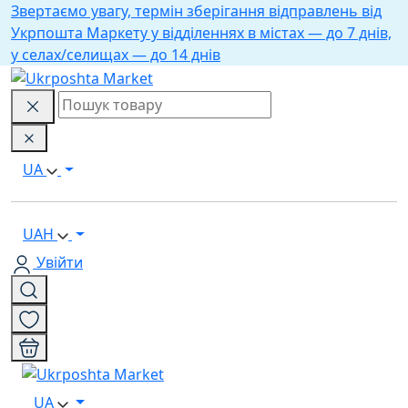
Звертаємо увагу, термін зберігання відправлень від
Укрпошта Маркету у відділеннях в містах — до 7 днів,
у селах/селищах — до 14 днів
UA
UAH
Увійти
UA