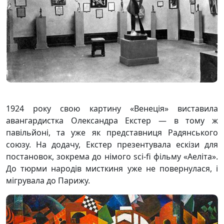
1924 року свою картину «Венеція» виставила
авангардистка Олександра Екстер — в тому ж
павільйоні, та уже як представниця Радянського
союзу. На додачу, Екстер презентувала ескізи для
постановок, зокрема до німого sci-fi фільму «Аеліта».
До тюрми народів мисткиня уже не повернулася, і
мігрувала до Парижу.