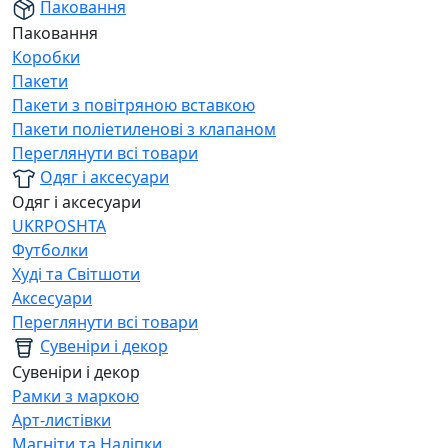
Паковання
Паковання
Коробки
Пакети
Пакети з повітряною вставкою
Пакети поліетиленові з клапаном
Переглянути всі товари
Одяг і аксесуари
Одяг і аксесуари
UKRPOSHTA
Футболки
Худі та Світшоти
Аксесуари
Переглянути всі товари
Сувеніри і декор
Сувеніри і декор
Рамки з маркою
Арт-листівки
Магніти та Наліпки