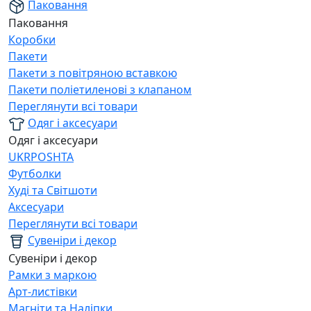
Паковання
Паковання
Коробки
Пакети
Пакети з повітряною вставкою
Пакети поліетиленові з клапаном
Переглянути всі товари
Одяг і аксесуари
Одяг і аксесуари
UKRPOSHTA
Футболки
Худі та Світшоти
Аксесуари
Переглянути всі товари
Сувеніри і декор
Сувеніри і декор
Рамки з маркою
Арт-листівки
Магніти та Наліпки