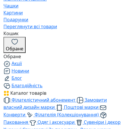
Чашки
Картини
Подарунки
Переглянути всі товари
Кошик
Обране
Обране
Акції
Новини
Блог
Благодійність
Каталог товарів
Філателістичний абонемент
Замовити
власний дизайн марки
Поштові марки
Конверти
Філателія (Колекціонування)
Паковання
Одяг і аксесуари
Сувеніри і декор