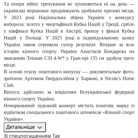
Та попри війну тренування не зупиняються ні на день —
українські вершники продовжують здобувати призові місця.
У 2023 році Національна збірна України з конкурсу
виборола: золото у чвертьфіналі Кубка Націй у Греції, срібло
у півфіналі Кубка Націй в Австрії, бронзу у фіналі Кубка
Націй у Польщі. У 2025 році в індивідуальному заліку
Україна також отримала супер результат. Вперше за всю
історію кінного спорту України Анастасія Бондарєва на
змаганнях Tetouan CSI 4-W* у Гран-прі 155 см здобула третє
місце.
В основі ескізу поштового випуску — документальне фото,
зроблене Артемом Твердохлібом у Харкові, в Nicola’s Horse
Club.
Випуск здійснено за ініціативи Всеукраїнської федерації
кінного спорту України.
Немаркований художній конверт містить поштову марку із
відбитком спеціального поштового штемпеля «Кінний спорт
України».
Детальніше
Зі спецпогашенням
Так