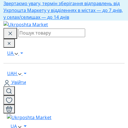
Звертаємо увагу, термін зберігання відправлень від
Укрпошта Маркету у відділеннях в містах — до 7 днів,
у селах/селищах — до 14 днів
UA
UAH
Увійти
UA