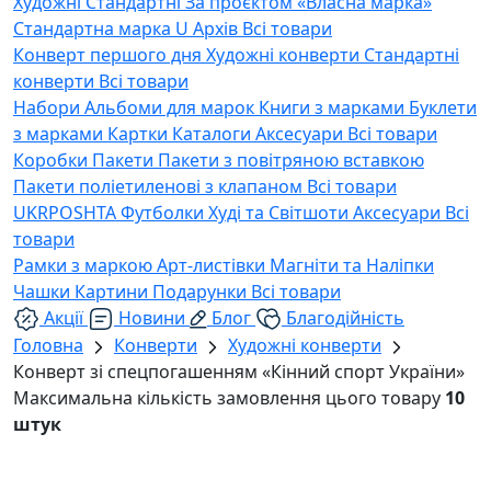
Художні
Стандартні
За проєктом «Власна марка»
Стандартна марка U
Архів
Всі товари
Конверт першого дня
Художні конверти
Стандартні
конверти
Всі товари
Набори
Альбоми для марок
Книги з марками
Буклети
з марками
Картки
Каталоги
Аксесуари
Всі товари
Коробки
Пакети
Пакети з повітряною вставкою
Пакети поліетиленові з клапаном
Всі товари
UKRPOSHTA
Футболки
Худі та Світшоти
Аксесуари
Всі
товари
Рамки з маркою
Арт-листівки
Магніти та Наліпки
Чашки
Картини
Подарунки
Всі товари
Акції
Новини
Блог
Благодійність
Головна
Конверти
Художні конверти
Конверт зі спецпогашенням «Кінний спорт України»
Максимальна кількість замовлення цього товару
10
штук