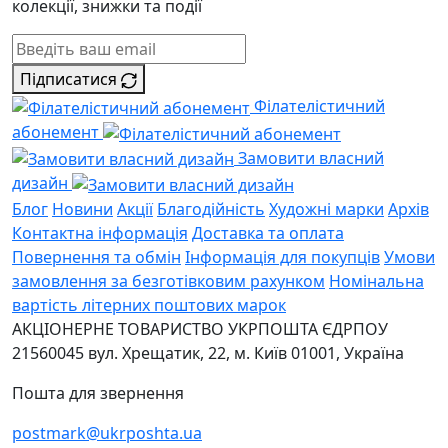
колекції, знижки та події
Підписатися
Філателістичний
абонемент
Замовити власний
дизайн
Блог
Новини
Акції
Благодійність
Художні марки
Архів
Контактна інформація
Доставка та оплата
Повернення та обмін
Інформація для покупців
Умови
замовлення за безготівковим рахунком
Номінальна
вартість літерних поштових марок
АКЦІОНЕРНЕ ТОВАРИСТВО УКРПОШТА
ЄДРПОУ
21560045
вул. Хрещатик, 22, м. Київ
01001, Україна
Пошта для звернення
postmark@ukrposhta.ua