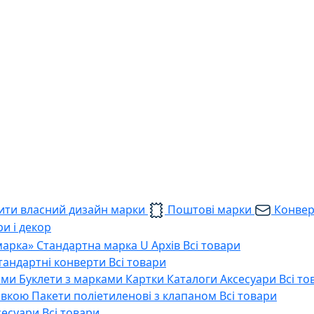
ти власний дизайн марки
Поштові марки
Конве
и і декор
марка»
Стандартна марка U
Архів
Всі товари
тандартні конверти
Всі товари
ами
Буклети з марками
Картки
Каталоги
Аксесуари
Всі то
тавкою
Пакети поліетиленові з клапаном
Всі товари
сесуари
Всі товари