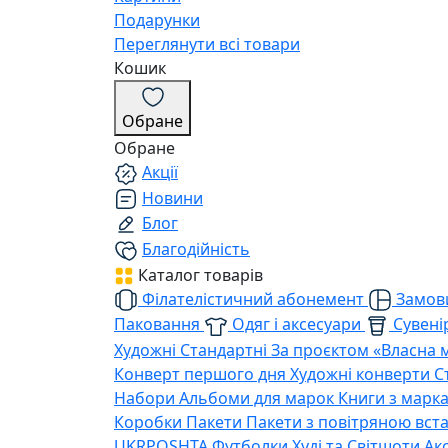
Подарунки
Переглянути всі товари
Кошик
Обране
Обране
Акції
Новини
Блог
Благодійність
Каталог товарів
Філателістичний абонемент
Замови
Паковання
Одяг і аксесуари
Сувенір
Художні
Стандартні
За проєктом «Власна 
Конверт першого дня
Художні конверти
С
Набори
Альбоми для марок
Книги з марк
Коробки
Пакети
Пакети з повітряною вс
UKRPOSHTA
Футболки
Худі та Світшоти
Ак