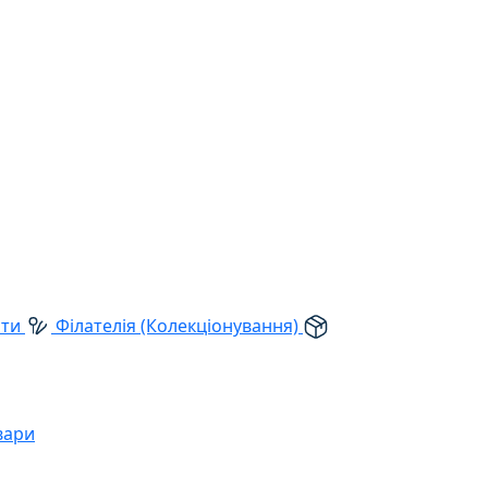
рти
Філателія (Колекціонування)
вари