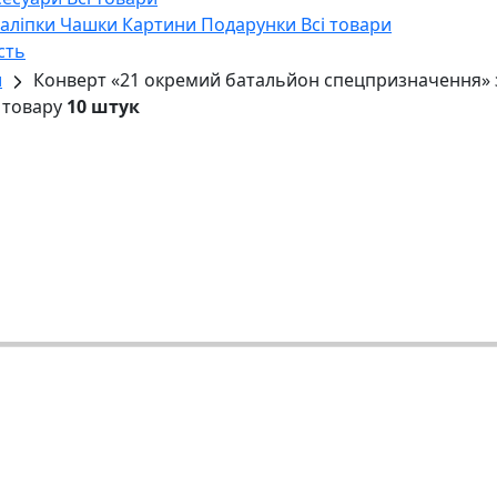
Наліпки
Чашки
Картини
Подарунки
Всі товари
сть
и
Конверт «21 окремий батальйон спецпризначення» 
 товару
10 штук