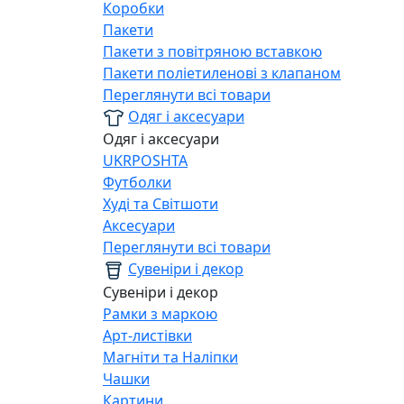
Коробки
Пакети
Пакети з повітряною вставкою
Пакети поліетиленові з клапаном
Переглянути всі товари
Одяг і аксесуари
Одяг і аксесуари
UKRPOSHTA
Футболки
Худі та Світшоти
Аксесуари
Переглянути всі товари
Сувеніри і декор
Сувеніри і декор
Рамки з маркою
Арт-листівки
Магніти та Наліпки
Чашки
Картини