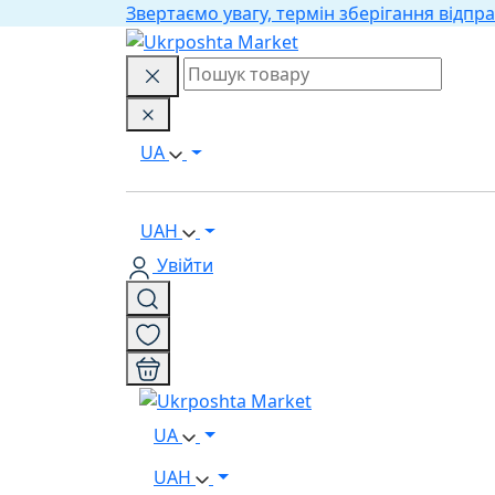
Звертаємо увагу, термін зберігання відпра
UA
UAH
Увійти
UA
UAH