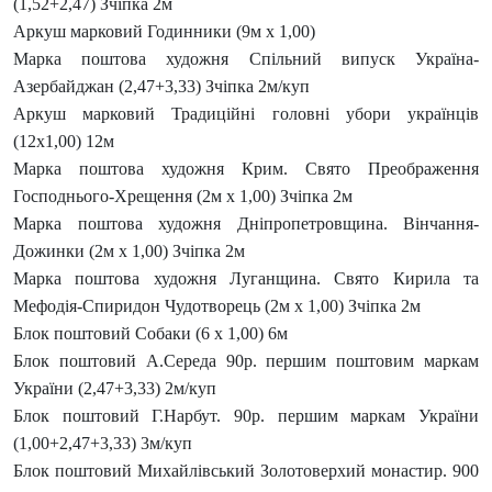
(1,52+2,47) Зчіпка 2м
Аркуш марковий Годинники (9м х 1,00)
Марка поштова художня Спільний випуск Україна-
Азербайджан (2,47+3,33) Зчіпка 2м/куп
Аркуш марковий Традиційні головні убори українців
(12х1,00) 12м
Марка поштова художня Крим. Свято Преображення
Господнього-Хрещення (2м х 1,00) Зчіпка 2м
Марка поштова художня Дніпропетровщина. Вінчання-
Дожинки (2м х 1,00) Зчіпка 2м
Марка поштова художня Луганщина. Свято Кирила та
Мефодія-Спиридон Чудотворець (2м х 1,00) Зчіпка 2м
Блок поштовий Собаки (6 х 1,00) 6м
Блок поштовий А.Середа 90р. першим поштовим маркам
України (2,47+3,33) 2м/куп
Блок поштовий Г.Нарбут. 90р. першим маркам України
(1,00+2,47+3,33) 3м/куп
Блок поштовий Михайлівський Золотоверхий монастир. 900