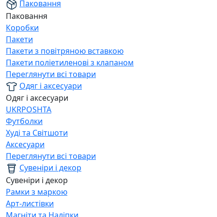
Паковання
Паковання
Коробки
Пакети
Пакети з повітряною вставкою
Пакети поліетиленові з клапаном
Переглянути всі товари
Одяг і аксесуари
Одяг і аксесуари
UKRPOSHTA
Футболки
Худі та Світшоти
Аксесуари
Переглянути всі товари
Сувеніри і декор
Сувеніри і декор
Рамки з маркою
Арт-листівки
Магніти та Наліпки