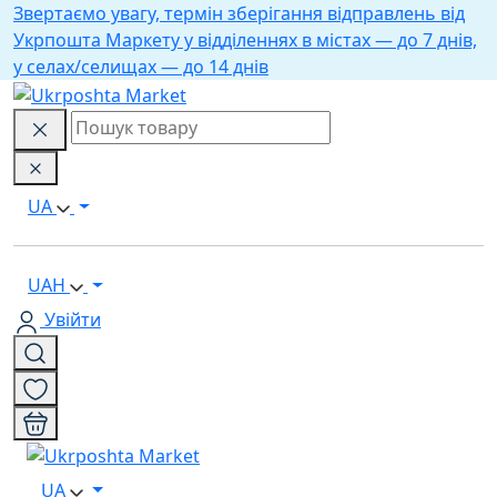
Звертаємо увагу, термін зберігання відправлень від
Укрпошта Маркету у відділеннях в містах — до 7 днів,
у селах/селищах — до 14 днів
UA
UAH
Увійти
UA