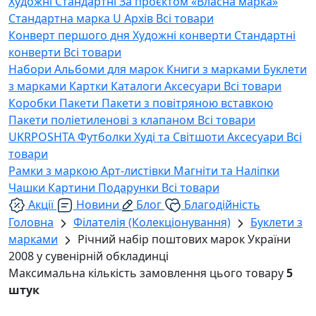
Художні
Стандартні
За проєктом «Власна марка»
Стандартна марка U
Архів
Всі товари
Конверт першого дня
Художні конверти
Стандартні
конверти
Всі товари
Набори
Альбоми для марок
Книги з марками
Буклети
з марками
Картки
Каталоги
Аксесуари
Всі товари
Коробки
Пакети
Пакети з повітряною вставкою
Пакети поліетиленові з клапаном
Всі товари
UKRPOSHTA
Футболки
Худі та Світшоти
Аксесуари
Всі
товари
Рамки з маркою
Арт-листівки
Магніти та Наліпки
Чашки
Картини
Подарунки
Всі товари
Акції
Новини
Блог
Благодійність
Головна
Філателія (Колекціонування)
Буклети з
марками
Річний набір поштових марок України
2008 у сувенірній обкладинці
Максимальна кількість замовлення цього товару
5
штук