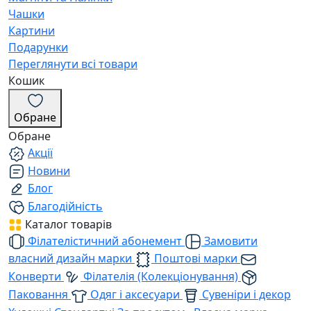
Чашки
Картини
Подарунки
Переглянути всі товари
Кошик
Обране
Обране
Акції
Новини
Блог
Благодійність
Каталог товарів
Філателістичний абонемент
Замовити
власний дизайн марки
Поштові марки
Конверти
Філателія (Колекціонування)
Паковання
Одяг і аксесуари
Сувеніри і декор