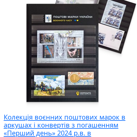
Колекція воєнних поштових марок в
аркушах і конвертів з погашенням
«Перший день» 2024 р.в. в