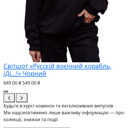
Світшот «Русскій воєнний корабль,
іДі…!» Чорний
649.00 ₴
549.00 ₴
Будьте в курсі новинок та ексклюзивних випусків
Ми надсилатимемо лише важливу інформацію — про
колекції, знижки та події