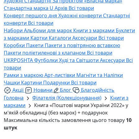
Художні
Стандартні
За проєктом «Власна марка»
Стандартна марка U
Архів
Всі товари
Конверт першого дня
Художні конверти
Стандартні
конверти
Всі товари
Набори
Альбоми для марок
Книги з марками
Буклети
з марками
Картки
Каталоги
Аксесуари
Всі товари
Коробки
Пакети
Пакети з повітряною вставкою
Пакети поліетиленові з клапаном
Всі товари
UKRPOSHTA
Футболки
Худі та Світшоти
Аксесуари
Всі
товари
Рамки з маркою
Арт-листівки
Магніти та Наліпки
Чашки
Картини
Подарунки
Всі товари
Акції
Новини
Блог
Благодійність
Головна
Філателія (Колекціонування)
Книги з
марками
Книга «Поштові марки України 2022» у
м'якій обкладинці (без марок) + подарунок
Максимальна кількість замовлення цього товару
10
штук