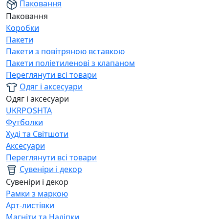
Паковання
Паковання
Коробки
Пакети
Пакети з повітряною вставкою
Пакети поліетиленові з клапаном
Переглянути всі товари
Одяг і аксесуари
Одяг і аксесуари
UKRPOSHTA
Футболки
Худі та Світшоти
Аксесуари
Переглянути всі товари
Сувеніри і декор
Сувеніри і декор
Рамки з маркою
Арт-листівки
Магніти та Наліпки