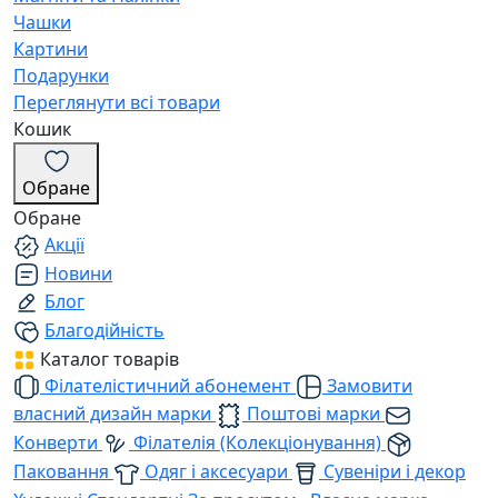
Чашки
Картини
Подарунки
Переглянути всі товари
Кошик
Обране
Обране
Акції
Новини
Блог
Благодійність
Каталог товарів
Філателістичний абонемент
Замовити
власний дизайн марки
Поштові марки
Конверти
Філателія (Колекціонування)
Паковання
Одяг і аксесуари
Сувеніри і декор