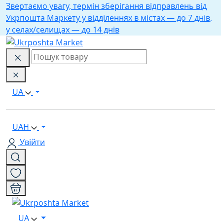
Звертаємо увагу, термін зберігання відправлень від
Укрпошта Маркету у відділеннях в містах — до 7 днів,
у селах/селищах — до 14 днів
UA
UAH
Увійти
UA