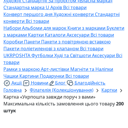
Художні
Стандартні
За проєктом «Власна марка»
Стандартна марка U
Архів
Всі товари
Конверт першого дня
Художні конверти
Стандартні
конверти
Всі товари
Набори
Альбоми для марок
Книги з марками
Буклети
з марками
Картки
Каталоги
Аксесуари
Всі товари
Коробки
Пакети
Пакети з повітряною вставкою
Пакети поліетиленові з клапаном
Всі товари
UKRPOSHTA
Футболки
Худі та Світшоти
Аксесуари
Всі
товари
Рамки з маркою
Арт-листівки
Магніти та Наліпки
Чашки
Картини
Подарунки
Всі товари
Акції
Новини
Блог
Благодійність
Головна
Філателія (Колекціонування)
Картки
Картка «Укрпошта завжди поруч з вами»
Максимальна кількість замовлення цього товару
200
штук