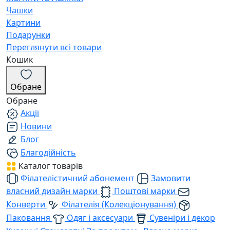
Чашки
Картини
Подарунки
Переглянути всі товари
Кошик
Обране
Обране
Акції
Новини
Блог
Благодійність
Каталог товарів
Філателістичний абонемент
Замовити
власний дизайн марки
Поштові марки
Конверти
Філателія (Колекціонування)
Паковання
Одяг і аксесуари
Сувеніри і декор