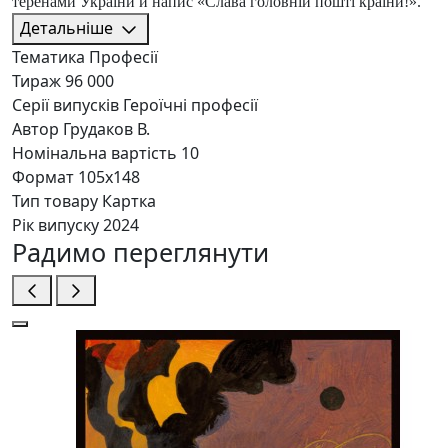
теренами України й напис «Слава головній пошті країни!».
Детальніше
Тематика
Професії
Тираж
96 000
Серії випусків
Героїчні професії
Автор
Грудаков В.
Номінальна вартість
10
Формат
105x148
Тип товару
Картка
Рік випуску
2024
Радимо переглянути