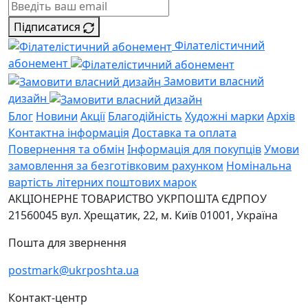
Підписатися
Філателістичний
абонемент
Замовити власний
дизайн
Блог
Новини
Акції
Благодійність
Художні марки
Архів
Контактна інформація
Доставка та оплата
Повернення та обмін
Інформація для покупців
Умови
замовлення за безготівковим рахунком
Номінальна
вартість літерних поштових марок
АКЦІОНЕРНЕ ТОВАРИСТВО УКРПОШТА
ЄДРПОУ
21560045
вул. Хрещатик, 22, м. Київ
01001, Україна
Пошта для звернення
postmark@ukrposhta.ua
Контакт-центр