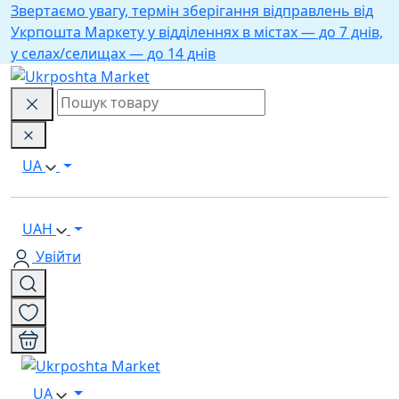
Звертаємо увагу, термін зберігання відправлень від
Укрпошта Маркету у відділеннях в містах — до 7 днів,
у селах/селищах — до 14 днів
UA
UAH
Увійти
UA