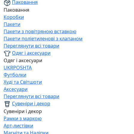
Паковання
Паковання
Коробки
Пакети
Пакети з повітряною вставкою
Пакети поліетиленові з клапаном
Переглянути всі товари
Одяг і аксесуари
Одяг і аксесуари
UKRPOSHTA
Футболки
Худі та Світшоти
Аксесуари
Переглянути всі товари
Сувеніри і декор
Сувеніри і декор
Рамки з маркою
Арт-листівки
Магніти та Наліпки