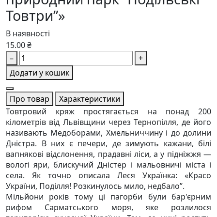
Товтри”»
В наявності
15.00 ₴
–
+
Додати у кошик
Про товар
Характеристики
Товтровий кряж простягається на понад 200
кілометрів від Львівщини через Тернопілля, де його
називають Медоборами, Хмельниччину і до долини
Дністра. В них є печери, де зимують кажани, білі
вапнякові відслонення, прадавні ліси, а у підніжжя —
вологі яри, блискучий Дністер і мальовничі міста і
села. Як точно описала Леся Українка: «Красо
України, Поділля! Розкинулось мило, недбало”.
Мільйони років тому ці пагорби були бар'єрним
рифом Сарматського моря, яке розлилося