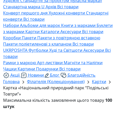
Художні
Стандартні
За проєктом «Власна марка»
Стандартна марка U
Архів
Всі товари
Конверт першого дня
Художні конверти
Стандартні
конверти
Всі товари
Набори
Альбоми для марок
Книги з марками
Буклети
з марками
Картки
Каталоги
Аксесуари
Всі товари
Коробки
Пакети
Пакети з повітряною вставкою
Пакети поліетиленові з клапаном
Всі товари
UKRPOSHTA
Футболки
Худі та Світшоти
Аксесуари
Всі
товари
Рамки з маркою
Арт-листівки
Магніти та Наліпки
Чашки
Картини
Подарунки
Всі товари
Акції
Новини
Блог
Благодійність
Головна
Філателія (Колекціонування)
Картки
Картка «Національний природний парк “Подільські
Товтри”»
Максимальна кількість замовлення цього товару
100
штук