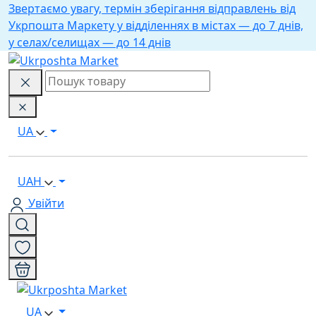
Звертаємо увагу, термін зберігання відправлень від
Укрпошта Маркету у відділеннях в містах — до 7 днів,
у селах/селищах — до 14 днів
UA
UAH
Увійти
UA