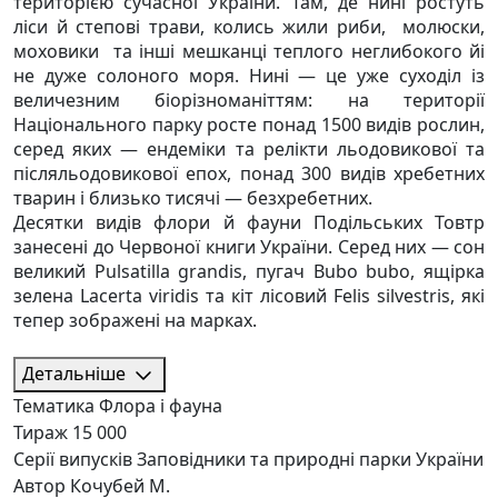
територією сучасної України. Там, де нині ростуть
ліси й степові трави, колись жили риби, молюски,
моховики та інші мешканці теплого неглибокого йі
не дуже солоного моря. Нині — це уже суходіл із
величезним біорізноманіттям: на території
Національного парку росте понад 1500 видів рослин,
серед яких — ендеміки та релікти льодовикової та
післяльодовикової епох, понад 300 видів хребетних
тварин і близько тисячі — безхребетних.
Десятки видів флори й фауни Подільських Товтр
занесені до Червоної книги України. Серед них — сон
великий Pulsatilla grandis, пугач Bubo bubo, ящірка
зелена Lacerta viridis та кіт лісовий Felis silvestris, які
тепер зображені на марках.
Детальніше
Тематика
Флора і фауна
Тираж
15 000
Серії випусків
Заповідники та природні парки України
Автор
Кочубей М.