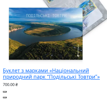
Буклет з марками «Національний
природний парк “Подільські Товтри”»
700.00 ₴