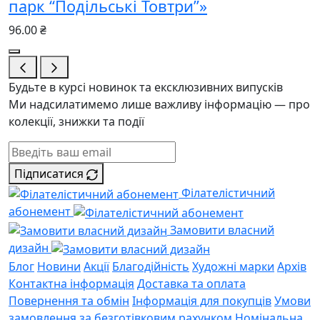
парк “Подільські Товтри”»
96.00 ₴
Будьте в курсі новинок та ексклюзивних випусків
Ми надсилатимемо лише важливу інформацію — про
колекції, знижки та події
Підписатися
Філателістичний
абонемент
Замовити власний
дизайн
Блог
Новини
Акції
Благодійність
Художні марки
Архів
Контактна інформація
Доставка та оплата
Повернення та обмін
Інформація для покупців
Умови
замовлення за безготівковим рахунком
Номінальна