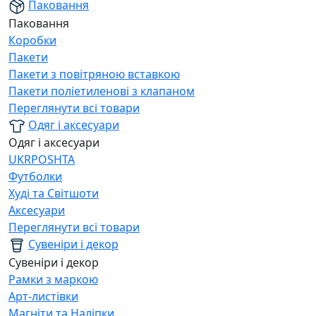
Паковання
Паковання
Коробки
Пакети
Пакети з повітряною вставкою
Пакети поліетиленові з клапаном
Переглянути всі товари
Одяг і аксесуари
Одяг і аксесуари
UKRPOSHTA
Футболки
Худі та Світшоти
Аксесуари
Переглянути всі товари
Сувеніри і декор
Сувеніри і декор
Рамки з маркою
Арт-листівки
Магніти та Наліпки