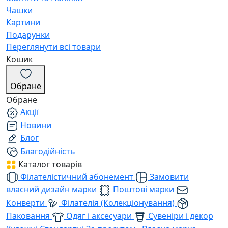
Чашки
Картини
Подарунки
Переглянути всі товари
Кошик
Обране
Обране
Акції
Новини
Блог
Благодійність
Каталог товарів
Філателістичний абонемент
Замовити
власний дизайн марки
Поштові марки
Конверти
Філателія (Колекціонування)
Паковання
Одяг і аксесуари
Сувеніри і декор