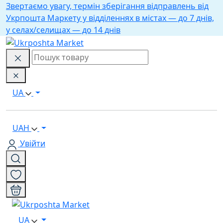
Звертаємо увагу, термін зберігання відправлень від
Укрпошта Маркету у відділеннях в містах — до 7 днів,
у селах/селищах — до 14 днів
UA
UAH
Увійти
UA