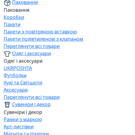
Паковання
Паковання
Коробки
Пакети
Пакети з повітряною вставкою
Пакети поліетиленові з клапаном
Переглянути всі товари
Одяг і аксесуари
Одяг і аксесуари
UKRPOSHTA
Футболки
Худі та Світшоти
Аксесуари
Переглянути всі товари
Сувеніри і декор
Сувеніри і декор
Рамки з маркою
Арт-листівки
Магніти та Наліпки