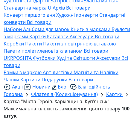
Художні
Стандартні
За проєктом «Власна марка»
Стандартна марка U
Архів
Всі товари
Конверт першого дня
Художні конверти
Стандартні
конверти
Всі товари
Набори
Альбоми для марок
Книги з марками
Буклети
з марками
Картки
Каталоги
Аксесуари
Всі товари
Коробки
Пакети
Пакети з повітряною вставкою
Пакети поліетиленові з клапаном
Всі товари
UKRPOSHTA
Футболки
Худі та Світшоти
Аксесуари
Всі
товари
Рамки з маркою
Арт-листівки
Магніти та Наліпки
Чашки
Картини
Подарунки
Всі товари
Акції
Новини
Блог
Благодійність
Головна
Філателія (Колекціонування)
Картки
Картка "Міста Героїв. Харківщина. Куп’янськ"
Максимальна кількість замовлення цього товару
100
штук