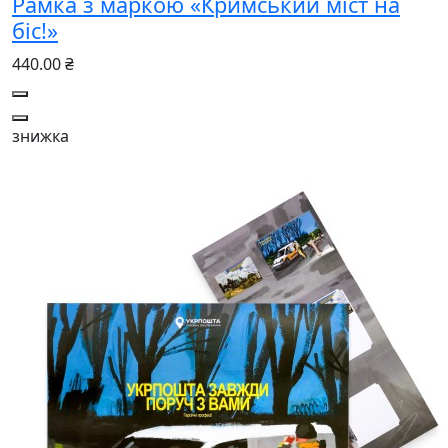
Рамка з маркою «Кримський міст на
біс!»
440.00 ₴
знижка