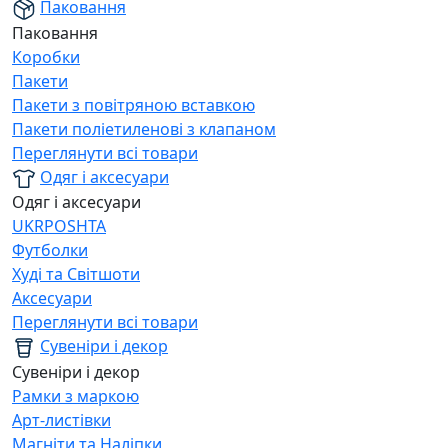
Паковання
Паковання
Коробки
Пакети
Пакети з повітряною вставкою
Пакети поліетиленові з клапаном
Переглянути всі товари
Одяг і аксесуари
Одяг і аксесуари
UKRPOSHTA
Футболки
Худі та Світшоти
Аксесуари
Переглянути всі товари
Сувеніри і декор
Сувеніри і декор
Рамки з маркою
Арт-листівки
Магніти та Наліпки