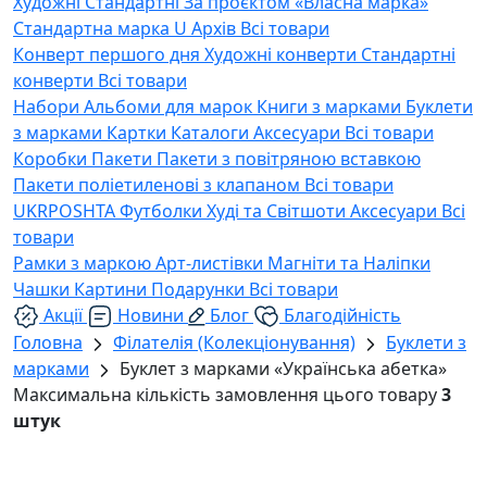
Художні
Стандартні
За проєктом «Власна марка»
Стандартна марка U
Архів
Всі товари
Конверт першого дня
Художні конверти
Стандартні
конверти
Всі товари
Набори
Альбоми для марок
Книги з марками
Буклети
з марками
Картки
Каталоги
Аксесуари
Всі товари
Коробки
Пакети
Пакети з повітряною вставкою
Пакети поліетиленові з клапаном
Всі товари
UKRPOSHTA
Футболки
Худі та Світшоти
Аксесуари
Всі
товари
Рамки з маркою
Арт-листівки
Магніти та Наліпки
Чашки
Картини
Подарунки
Всі товари
Акції
Новини
Блог
Благодійність
Головна
Філателія (Колекціонування)
Буклети з
марками
Буклет з марками «Українська абетка»
Максимальна кількість замовлення цього товару
3
штук