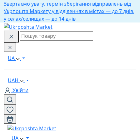
Звертаємо увагу, термін зберігання відправлень від
Укрпошта Маркету у відділеннях в містах — до 7 днів,
у селах/селищах — до 14 днів
UA
UAH
Увійти
UA