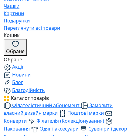
Чашки
Картини
Подарунки
Переглянути всі товари
Кошик
Обране
Обране
Акції
Новини
Блог
Благодійність
Каталог товарів
Філателістичний абонемент
Замовити
власний дизайн марки
Поштові марки
Конверти
Філателія (Колекціонування)
Паковання
Одяг і аксесуари
Сувеніри і декор