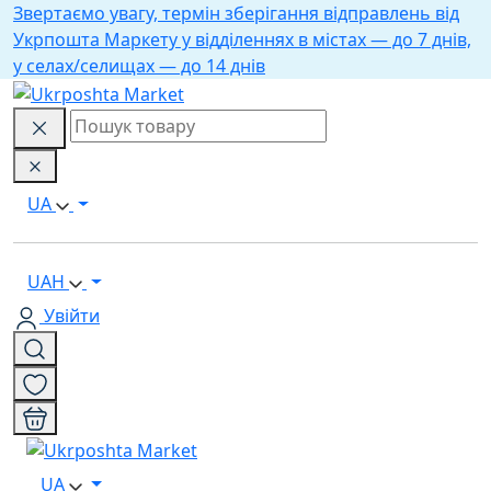
Звертаємо увагу, термін зберігання відправлень від
Укрпошта Маркету у відділеннях в містах — до 7 днів,
у селах/селищах — до 14 днів
UA
UAH
Увійти
UA