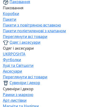
Паковання
Паковання
Коробки
Пакети
Пакети з повітряною вставкою
Пакети поліетиленові з клапаном
Переглянути всі товари
Одяг і аксесуари
Одяг і аксесуари
UKRPOSHTA
Футболки
Худі та Світшоти
Аксесуари
Переглянути всі товари
Сувеніри і декор
Сувеніри і декор
Рамки з маркою
Арт-листівки
Магніти та Наліпки