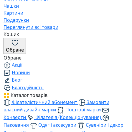
Чашки
Картини
Подарунки
Переглянути всі товари
Кошик
Обране
Обране
Акції
Новини
Блог
Благодійність
Каталог товарів
Філателістичний абонемент
Замовити
власний дизайн марки
Поштові марки
Конверти
Філателія (Колекціонування)
Паковання
Одяг і аксесуари
Сувеніри і декор