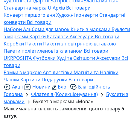
Художні
Стандартні
За проєктом «Власна марка»
Стандартна марка U
Архів
Всі товари
Конверт першого дня
Художні конверти
Стандартні
конверти
Всі товари
Набори
Альбоми для марок
Книги з марками
Буклети
з марками
Картки
Каталоги
Аксесуари
Всі товари
Коробки
Пакети
Пакети з повітряною вставкою
Пакети поліетиленові з клапаном
Всі товари
UKRPOSHTA
Футболки
Худі та Світшоти
Аксесуари
Всі
товари
Рамки з маркою
Арт-листівки
Магніти та Наліпки
Чашки
Картини
Подарунки
Всі товари
Акції
Новини
Блог
Благодійність
Головна
Філателія (Колекціонування)
Буклети з
марками
Буклет з марками «Мова»
Максимальна кількість замовлення цього товару
5
штук