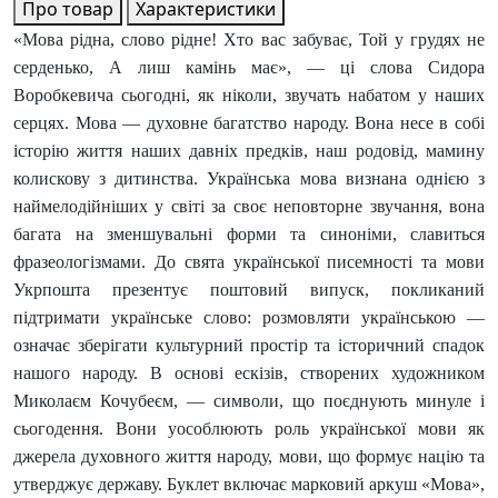
Про товар
Характеристики
«Мова рідна, слово рідне! Хто вас забуває, Той у грудях не
серденько, А лиш камінь має», — ці слова Сидора
Воробкевича сьогодні, як ніколи, звучать набатом у наших
серцях. Мова — духовне багатство народу. Вона несе в собі
історію життя наших давніх предків, наш родовід, мамину
колискову з дитинства. Українська мова визнана однією з
наймелодійніших у світі за своє неповторне звучання, вона
багата на зменшувальні форми та синоніми, славиться
фразеологізмами. До свята української писемності та мови
Укрпошта презентує поштовий випуск, покликаний
підтримати українське слово: розмовляти українською —
означає зберігати культурний простір та історичний спадок
нашого народу. В основі ескізів, створених художником
Миколаєм Кочубеєм, — символи, що поєднують минуле і
сьогодення. Вони уособлюють роль української мови як
джерела духовного життя народу, мови, що формує націю та
утверджує державу. Буклет включає марковий аркуш «Мова»,