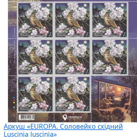
Аркуш «EUROPA. Соловейко східний
Luscinia luscinia»