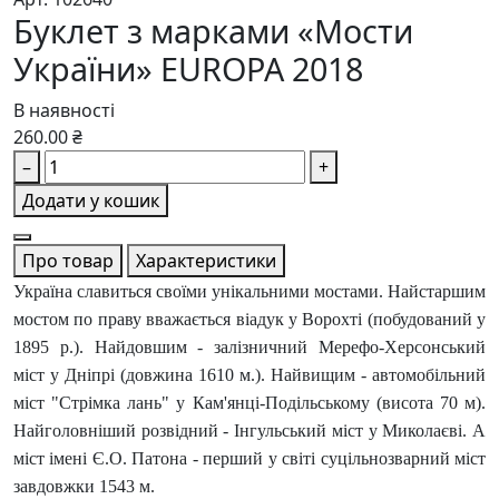
Буклет з марками «Мости
України» EUROPA 2018
В наявності
260.00 ₴
–
+
Додати у кошик
Про товар
Характеристики
Україна славиться своїми унікальними мостами. Найстаршим
мостом по праву вважається віадук у Ворохті (побудований у
1895 р.). Найдовшим - залізничний Мерефо-Херсонський
міст у Дніпрі (довжина 1610 м.). Найвищим - автомобільний
міст "Стрімка лань" у Кам'янці-Подільському (висота 70 м).
Найголовніший розвідний - Інгульський міст у Миколаєві. А
міст імені Є.О. Патона - перший у світі суцільнозварний міст
завдовжки 1543 м.