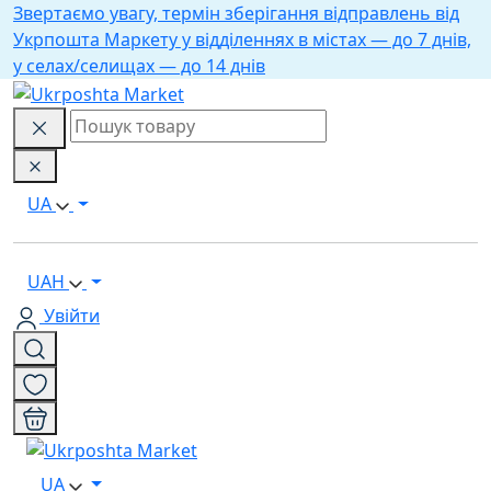
Звертаємо увагу, термін зберігання відправлень від
Укрпошта Маркету у відділеннях в містах — до 7 днів,
у селах/селищах — до 14 днів
UA
UAH
Увійти
UA