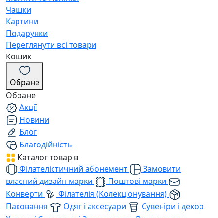
Чашки
Картини
Подарунки
Переглянути всі товари
Кошик
Обране
Обране
Акції
Новини
Блог
Благодійність
Каталог товарів
Філателістичний абонемент
Замовити
власний дизайн марки
Поштові марки
Конверти
Філателія (Колекціонування)
Паковання
Одяг і аксесуари
Сувеніри і декор