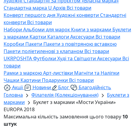
Художні
Стандартні
За проєктом «Власна марка»
Стандартна марка U
Архів
Всі товари
Конверт першого дня
Художні конверти
Стандартні
конверти
Всі товари
Набори
Альбоми для марок
Книги з марками
Буклети
з марками
Картки
Каталоги
Аксесуари
Всі товари
Коробки
Пакети
Пакети з повітряною вставкою
Пакети поліетиленові з клапаном
Всі товари
UKRPOSHTA
Футболки
Худі та Світшоти
Аксесуари
Всі
товари
Рамки з маркою
Арт-листівки
Магніти та Наліпки
Чашки
Картини
Подарунки
Всі товари
Акції
Новини
Блог
Благодійність
Головна
Філателія (Колекціонування)
Буклети з
марками
Буклет з марками «Мости України»
EUROPA 2018
Максимальна кількість замовлення цього товару
10
штук