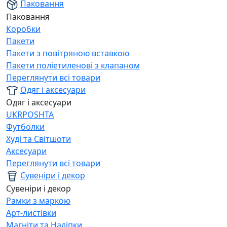
Паковання
Паковання
Коробки
Пакети
Пакети з повітряною вставкою
Пакети поліетиленові з клапаном
Переглянути всі товари
Одяг і аксесуари
Одяг і аксесуари
UKRPOSHTA
Футболки
Худі та Світшоти
Аксесуари
Переглянути всі товари
Сувеніри і декор
Сувеніри і декор
Рамки з маркою
Арт-листівки
Магніти та Наліпки