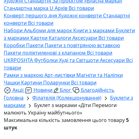
Художні
Стандартні
За проєктом «Власна марка»
Стандартна марка U
Архів
Всі товари
Конверт першого дня
Художні конверти
Стандартні
конверти
Всі товари
Набори
Альбоми для марок
Книги з марками
Буклети
з марками
Картки
Каталоги
Аксесуари
Всі товари
Коробки
Пакети
Пакети з повітряною вставкою
Пакети поліетиленові з клапаном
Всі товари
UKRPOSHTA
Футболки
Худі та Світшоти
Аксесуари
Всі
товари
Рамки з маркою
Арт-листівки
Магніти та Наліпки
Чашки
Картини
Подарунки
Всі товари
Акції
Новини
Блог
Благодійність
Головна
Філателія (Колекціонування)
Буклети з
марками
Буклет з марками «Діти Перемоги
малюють Україну майбутнього»
Максимальна кількість замовлення цього товару
5
штук