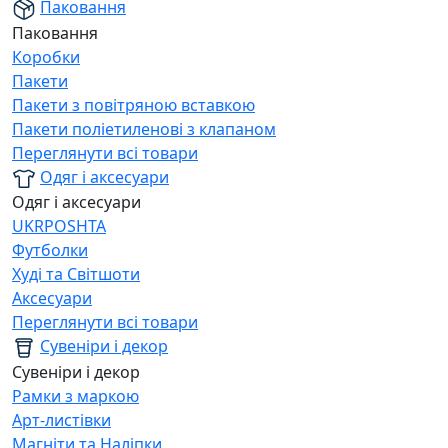
Паковання
Паковання
Коробки
Пакети
Пакети з повітряною вставкою
Пакети поліетиленові з клапаном
Переглянути всі товари
Одяг і аксесуари
Одяг і аксесуари
UKRPOSHTA
Футболки
Худі та Світшоти
Аксесуари
Переглянути всі товари
Сувеніри і декор
Сувеніри і декор
Рамки з маркою
Арт-листівки
Магніти та Наліпки