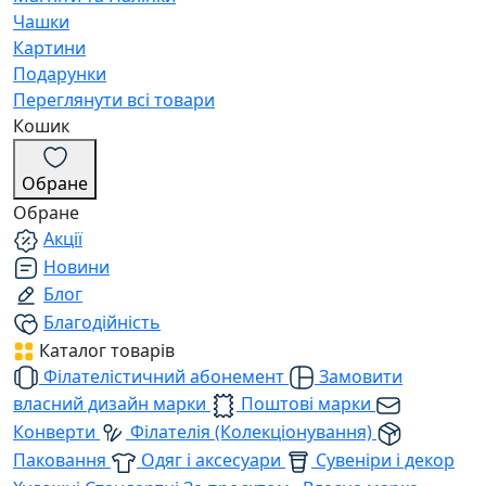
Чашки
Картини
Подарунки
Переглянути всі товари
Кошик
Обране
Обране
Акції
Новини
Блог
Благодійність
Каталог товарів
Філателістичний абонемент
Замовити
власний дизайн марки
Поштові марки
Конверти
Філателія (Колекціонування)
Паковання
Одяг і аксесуари
Сувеніри і декор