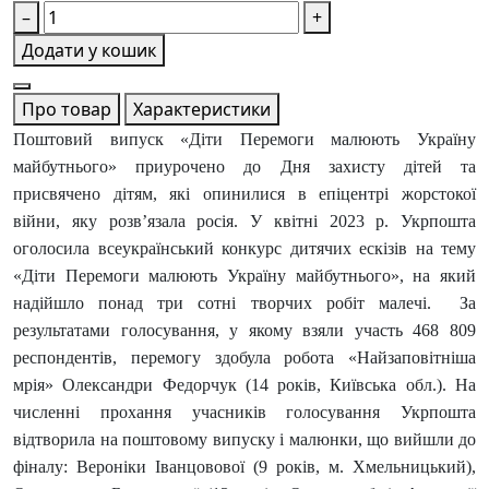
–
+
Додати у кошик
Про товар
Характеристики
Поштовий випуск «Діти Перемоги малюють Україну
майбутнього» приурочено до Дня захисту дітей та
присвячено дітям, які опинилися в епіцентрі жорстокої
війни, яку розв’язала росія. У квітні 2023 р. Укрпошта
оголосила всеукраїнський конкурс дитячих ескізів на тему
«Діти Перемоги малюють Україну майбутнього», на який
надійшло понад три сотні творчих робіт малечі. За
результатами голосування, у якому взяли участь 468 809
респондентів, перемогу здобула робота «Найзаповітніша
мрія» Олександри Федорчук (14 років, Київська обл.). На
численні прохання учасників голосування Укрпошта
відтворила на поштовому випуску і малюнки, що вийшли до
фіналу: Вероніки Іванцовової (9 років, м. Хмельницький),