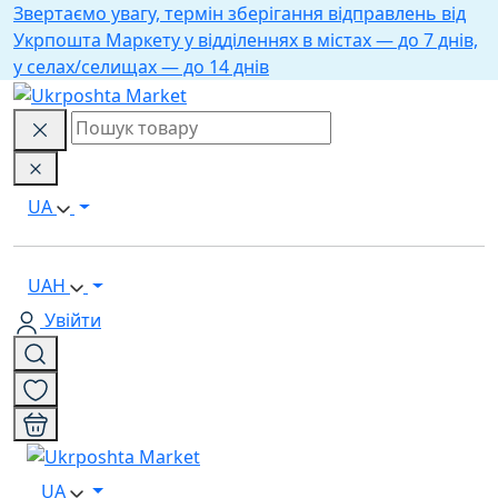
Звертаємо увагу, термін зберігання відправлень від
Укрпошта Маркету у відділеннях в містах — до 7 днів,
у селах/селищах — до 14 днів
UA
UAH
Увійти
UA