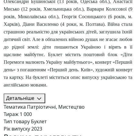
Олександри Бушинської (13 років, Одеська обл.), Анастасії
Мисько (12 років, Хмельницька обл.), Варвари Колєсової (9
років, Миколаївська обл.), Георгія Сосницького (6 років, м.
Харків), Діани Василенко (4 роки, м. Полтава). Війна стала
страшною реальністю для українських дітей, заглушила їхній
дитячий світ. Але в обпалених війною душах не згасає любов
до рідної землі: діти пишаються Україною і вірять в її
щасливе майбутнє. Буклет містить поштовий блок «Діти
Перемоги малюють Україну майбутнього», конверт «Перший
день» з погашенням «Перший день. Київ», художній конверт
та картку. На буклеті міститься опис випуску українською та
англійською мовами.
Детальніше
Тематика
Патріотичні, Мистецтво
Тираж
1 000
Тип товару
Буклет
Рік випуску
2023