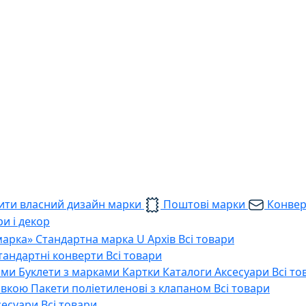
ти власний дизайн марки
Поштові марки
Конве
и і декор
марка»
Стандартна марка U
Архів
Всі товари
тандартні конверти
Всі товари
ами
Буклети з марками
Картки
Каталоги
Аксесуари
Всі то
тавкою
Пакети поліетиленові з клапаном
Всі товари
сесуари
Всі товари