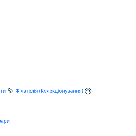
рти
Філателія (Колекціонування)
вари