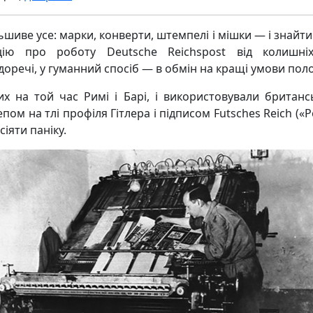
иве усе: марки, конверти, штемпелі і мішки — і знайти
цію про роботу Deutsche Reichspost від колишніх
оречі, у гуманний спосіб — в обмін на кращі умови поло
х на той час Римі і Барі, і використовували британс
ом на тлі профіля Гітлера і підписом Futsches Reich («Р
іяти паніку.