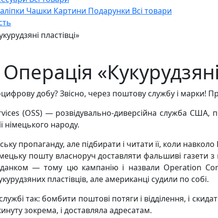
Наліпки
Чашки
Картини
Подарунки
Всі товари
сть
курудзяні пластівці»
Операція «Кукурудзяні 
цифрову добу? Звісно, через поштову службу і марки! П
c Services (OSS) — розвідувально-диверсійна служба США
ї німецького народу.
ку пропаганду, але підбирати і читати її, коли навколо Г
імецьку пошту власноруч доставляти фальшиві газети з
іданком — тому цю кампанію і назвали Operation Cornf
укурудзяних пластівців, але американці судили по собі.
лужбі так: бомбити поштові потяги і відділення, і скид
инуту зокрема, і доставляла адресатам.