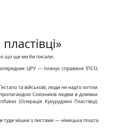
пластівці»
ро що ще ми би писали.
, попередник ЦРУ — планує справжнє ІПСО,
естапо та військові, люди не надто хотіли.
 пропагандою Союзників людям в домівки.
lakes (Операція Кукурудзяні Пластівці).
ати туди мішки з листами — німецька пошта