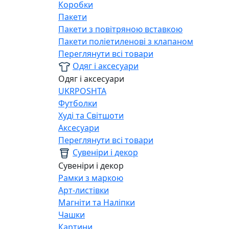
Коробки
Пакети
Пакети з повітряною вставкою
Пакети поліетиленові з клапаном
Переглянути всі товари
Одяг і аксесуари
Одяг і аксесуари
UKRPOSHTA
Футболки
Худі та Світшоти
Аксесуари
Переглянути всі товари
Сувеніри і декор
Сувеніри і декор
Рамки з маркою
Арт-листівки
Магніти та Наліпки
Чашки
Картини