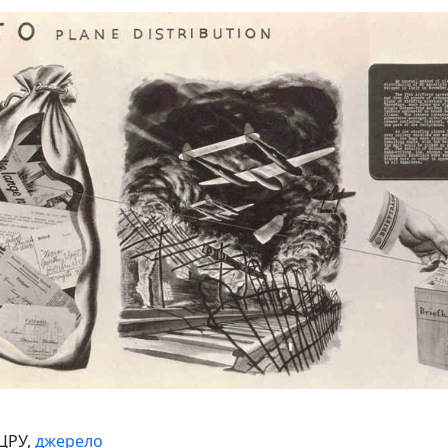
 ЦРУ,
джерело