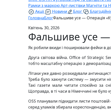
Рамки з маркою
Арт-листівки
Магніти та 
Акції
Новини
Блог
Благодійні
Головна
Блог
Фальшиве усе — Операція «Ку
Квітень 30, 2026
Фальшиве усе — 
Як робили вкиди і поширювали фейки в до
Друга світова війна. Office of Strategi
тобто масштабну операцію з деморалізаці
Літаки уже давно розкидували антинацистсь
Треба було хакнути систему — змусити н
Такі газети мали читати спокійно за сн
Щоправда, в ті часи в Німеччині не було к
OSS планували підкидати листи поштовій с
серед уламків збирала кореспонденцію, вк