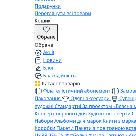
Подарунки
Переглянути всі товари
Кошик
Обране
Обране
Акції
Новини
Блог
Благодійність
Каталог товарів
Філателістичний абонемент
Замови
Паковання
Одяг і аксесуари
Сувенір
Художні
Стандартні
За проєктом «Власна 
Конверт першого дня
Художні конверти
С
Набори
Альбоми для марок
Книги з марк
Коробки
Пакети
Пакети з повітряною вс
UKRPOSHTA
Футболки
Худі та Світшоти
Ак