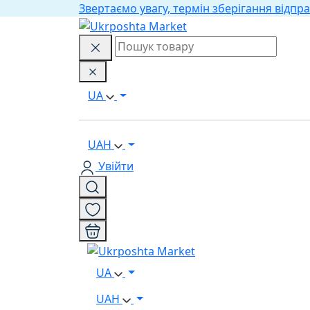
Звертаємо увагу, термін зберігання відпра
UA
UAH
Увійти
UA
UAH