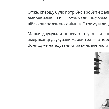
Отже, спершу було потрібно зробити фальш
відправників. OSS отримали інформа
військовополонених німців. Отримували, д
Марки друкували переважно у звільнени
американці друкували марки теж — з череп
Вони дуже нагадували справжні, але мали с