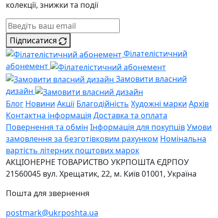
колекції, знижки та події
Підписатися
Філателістичний
абонемент
Замовити власний
дизайн
Блог
Новини
Акції
Благодійність
Художні марки
Архів
Контактна інформація
Доставка та оплата
Повернення та обмін
Інформація для покупців
Умови
замовлення за безготівковим рахунком
Номінальна
вартість літерних поштових марок
АКЦІОНЕРНЕ ТОВАРИСТВО УКРПОШТА
ЄДРПОУ
21560045
вул. Хрещатик, 22, м. Київ
01001, Україна
Пошта для звернення
postmark@ukrposhta.ua