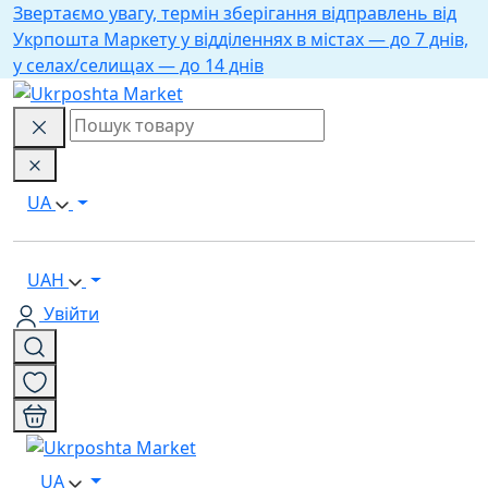
Звертаємо увагу, термін зберігання відправлень від
Укрпошта Маркету у відділеннях в містах — до 7 днів,
у селах/селищах — до 14 днів
UA
UAH
Увійти
UA