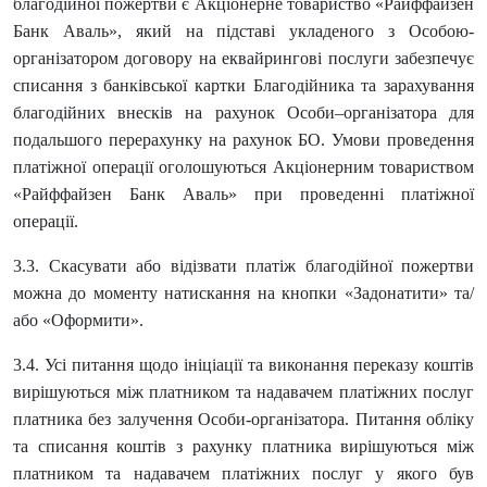
благодійної пожертви є Акціонерне товариство «Райффайзен
Банк Аваль», який на підставі укладеного з Особою-
організатором договору на еквайрингові послуги забезпечує
списання з банківської картки Благодійника та зарахування
благодійних внесків на рахунок Особи–організатора для
подальшого перерахунку на рахунок БО. Умови проведення
платіжної операції оголошуються Акціонерним товариством
«Райффайзен Банк Аваль» при проведенні платіжної
операції.
3.3. Скасувати або відізвати платіж благодійної пожертви
можна до моменту натискання на кнопки «Задонатити» та/
або «Оформити».
3.4. Усі питання щодо ініціації та виконання переказу коштів
вирішуються між платником та надавачем платіжних послуг
платника без залучення Особи-організатора. Питання обліку
та списання коштів з рахунку платника вирішуються між
платником та надавачем платіжних послуг у якого був