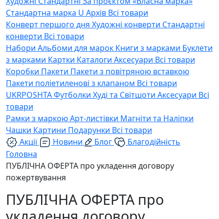
Художні
Стандартні
За проєктом «Власна марка»
Стандартна марка U
Архів
Всі товари
Конверт першого дня
Художні конверти
Стандартні
конверти
Всі товари
Набори
Альбоми для марок
Книги з марками
Буклети
з марками
Картки
Каталоги
Аксесуари
Всі товари
Коробки
Пакети
Пакети з повітряною вставкою
Пакети поліетиленові з клапаном
Всі товари
UKRPOSHTA
Футболки
Худі та Світшоти
Аксесуари
Всі
товари
Рамки з маркою
Арт-листівки
Магніти та Наліпки
Чашки
Картини
Подарунки
Всі товари
Акції
Новини
Блог
Благодійність
Головна
ПУБЛІЧНА ОФЕРТА про укладення договору
пожертвування
ПУБЛІЧНА ОФЕРТА про
укладення договору