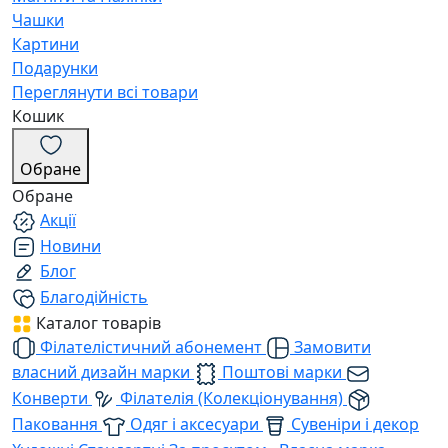
Чашки
Картини
Подарунки
Переглянути всі товари
Кошик
Обране
Обране
Акції
Новини
Блог
Благодійність
Каталог товарів
Філателістичний абонемент
Замовити
власний дизайн марки
Поштові марки
Конверти
Філателія (Колекціонування)
Паковання
Одяг і аксесуари
Сувеніри і декор