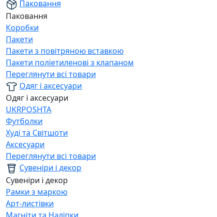
Паковання
Паковання
Коробки
Пакети
Пакети з повітряною вставкою
Пакети поліетиленові з клапаном
Переглянути всі товари
Одяг і аксесуари
Одяг і аксесуари
UKRPOSHTA
Футболки
Худі та Світшоти
Аксесуари
Переглянути всі товари
Сувеніри і декор
Сувеніри і декор
Рамки з маркою
Арт-листівки
Магніти та Наліпки