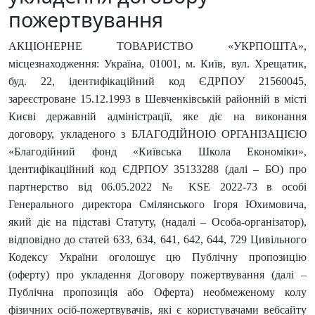
пожертвування
АКЦІОНЕРНЕ ТОВАРИСТВО «УКРПОШТА»,
місцезнаходження: Україна, 01001, м. Київ, вул. Хрещатик,
буд. 22, ідентифікаційний код ЄДРПОУ 21560045,
зареєстроване 15.12.1993 в Шевченківській районній в місті
Києві державній адміністрації, яке діє на виконання
договору, укладеного з БЛАГОДІЙНОЮ ОРГАНІЗАЦІЄЮ
«Благодійний фонд «Київська Школа Економіки»,
ідентифікаційний код ЄДРПОУ 35133288 (далі – БО) про
партнерство від 06.05.2022 № KSE 2022-73 в особі
Генерального директора Смілянського Ігоря Юхимовича,
який діє на підставі Статуту, (надалі – Особа-організатор),
відповідно до статей 633, 634, 641, 642, 644, 729 Цивільного
Кодексу України оголошує цю Публічну пропозицію
(оферту) про укладення Договору пожертвування (далі –
Публічна пропозиція або Оферта) необмеженому колу
фізичних осіб-пожертвувачів, які є користувачами вебсайту