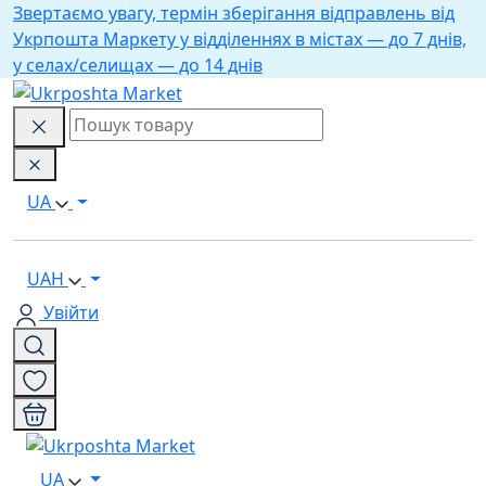
Звертаємо увагу, термін зберігання відправлень від
Укрпошта Маркету у відділеннях в містах — до 7 днів,
у селах/селищах — до 14 днів
UA
UAH
Увійти
UA