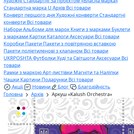
Художні
Стандартні
За проєктом «Власна марка»
Стандартна марка U
Архів
Всі товари
Конверт першого дня
Художні конверти
Стандартні
конверти
Всі товари
Набори
Альбоми для марок
Книги з марками
Буклети
з марками
Картки
Каталоги
Аксесуари
Всі товари
Коробки
Пакети
Пакети з повітряною вставкою
Пакети поліетиленові з клапаном
Всі товари
UKRPOSHTA
Футболки
Худі та Світшоти
Аксесуари
Всі
товари
Рамки з маркою
Арт-листівки
Магніти та Наліпки
Чашки
Картини
Подарунки
Всі товари
Акції
Новини
Блог
Благодійність
Головна
Архів
Аркуш «Kalush Orchestra»