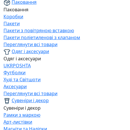
Паковання
Паковання
Коробки
Пакети
Пакети з повітряною вставкою
Пакети поліетиленові з клапаном
Переглянути всі товари
Одяг і аксесуари
Одяг і аксесуари
UKRPOSHTA
Футболки
Худі та Світшоти
Аксесуари
Переглянути всі товари
Сувеніри і декор
Сувеніри і декор
Рамки з маркою
Арт-листівки
Магніти та Наліпки