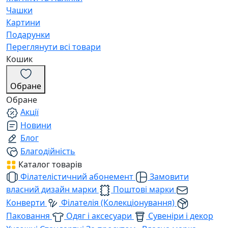
Чашки
Картини
Подарунки
Переглянути всі товари
Кошик
Обране
Обране
Акції
Новини
Блог
Благодійність
Каталог товарів
Філателістичний абонемент
Замовити
власний дизайн марки
Поштові марки
Конверти
Філателія (Колекціонування)
Паковання
Одяг і аксесуари
Сувеніри і декор