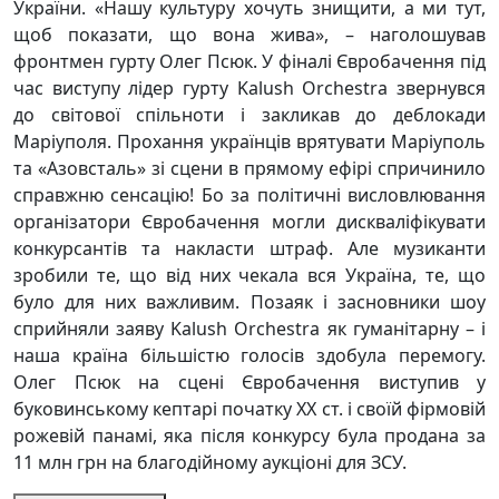
України. «Нашу культуру хочуть знищити, а ми тут,
щоб показати, що вона жива», – наголошував
фронтмен гурту Олег Псюк. У фіналі Євробачення під
час виступу лідер гурту Kalush Orchestra звернувся
до світової спільноти і закликав до деблокади
Маріуполя. Прохання українців врятувати Маріуполь
та «Азовсталь» зі сцени в прямому ефірі спричинило
справжню сенсацію! Бо за політичні висловлювання
організатори Євробачення могли дискваліфікувати
конкурсантів та накласти штраф. Але музиканти
зробили те, що від них чекала вся Україна, те, що
було для них важливим. Позаяк і засновники шоу
сприйняли заяву Kalush Orchestra як гуманітарну – і
наша країна більшістю голосів здобула перемогу.
Олег Псюк на сцені Євробачення виступив у
буковинському кептарі початку ХХ ст. і своїй фірмовій
рожевій панамі, яка після конкурсу була продана за
11 млн грн на благодійному аукціоні для ЗСУ.