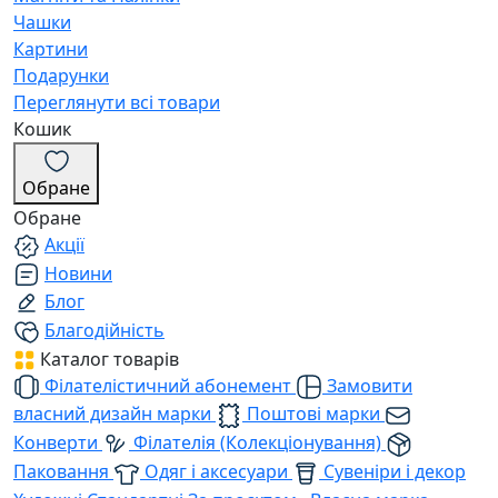
Чашки
Картини
Подарунки
Переглянути всі товари
Кошик
Обране
Обране
Акції
Новини
Блог
Благодійність
Каталог товарів
Філателістичний абонемент
Замовити
власний дизайн марки
Поштові марки
Конверти
Філателія (Колекціонування)
Паковання
Одяг і аксесуари
Сувеніри і декор