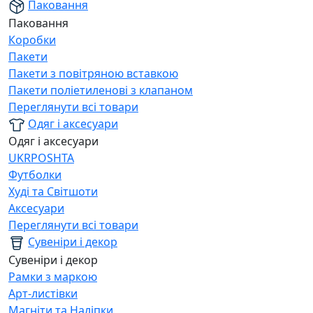
Паковання
Паковання
Коробки
Пакети
Пакети з повітряною вставкою
Пакети поліетиленові з клапаном
Переглянути всі товари
Одяг і аксесуари
Одяг і аксесуари
UKRPOSHTA
Футболки
Худі та Світшоти
Аксесуари
Переглянути всі товари
Сувеніри і декор
Сувеніри і декор
Рамки з маркою
Арт-листівки
Магніти та Наліпки