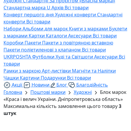
Художні
Стандартні
За проєктом «Власна марка»
Стандартна марка U
Архів
Всі товари
Конверт першого дня
Художні конверти
Стандартні
конверти
Всі товари
Набори
Альбоми для марок
Книги з марками
Буклети
з марками
Картки
Каталоги
Аксесуари
Всі товари
Коробки
Пакети
Пакети з повітряною вставкою
Пакети поліетиленові з клапаном
Всі товари
UKRPOSHTA
Футболки
Худі та Світшоти
Аксесуари
Всі
товари
Рамки з маркою
Арт-листівки
Магніти та Наліпки
Чашки
Картини
Подарунки
Всі товари
Акції
Новини
Блог
Благодійність
Головна
Поштові марки
Художні
Блок марок
«Краса і велич України. Дніпропетровська область»
Максимальна кількість замовлення цього товару
3
штук