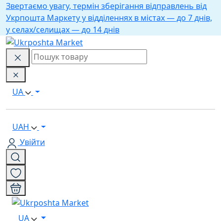
Звертаємо увагу, термін зберігання відправлень від
Укрпошта Маркету у відділеннях в містах — до 7 днів,
у селах/селищах — до 14 днів
UA
UAH
Увійти
UA