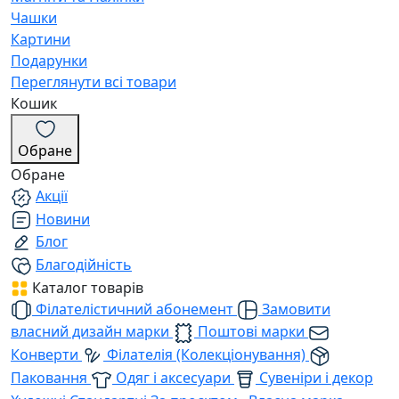
Чашки
Картини
Подарунки
Переглянути всі товари
Кошик
Обране
Обране
Акції
Новини
Блог
Благодійність
Каталог товарів
Філателістичний абонемент
Замовити
власний дизайн марки
Поштові марки
Конверти
Філателія (Колекціонування)
Паковання
Одяг і аксесуари
Сувеніри і декор