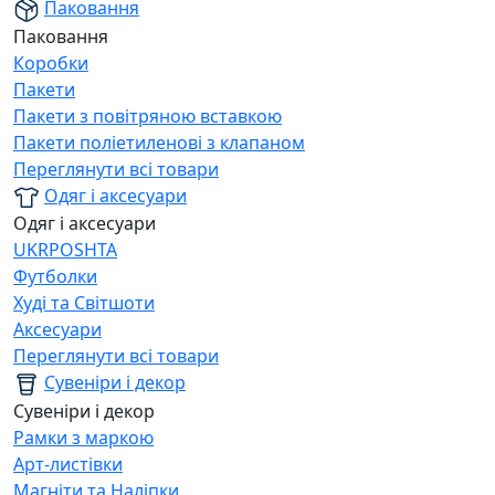
Паковання
Паковання
Коробки
Пакети
Пакети з повітряною вставкою
Пакети поліетиленові з клапаном
Переглянути всі товари
Одяг і аксесуари
Одяг і аксесуари
UKRPOSHTA
Футболки
Худі та Світшоти
Аксесуари
Переглянути всі товари
Сувеніри і декор
Сувеніри і декор
Рамки з маркою
Арт-листівки
Магніти та Наліпки