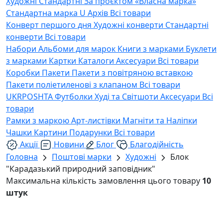
Художні
Стандартні
За проєктом «Власна марка»
Стандартна марка U
Архів
Всі товари
Конверт першого дня
Художні конверти
Стандартні
конверти
Всі товари
Набори
Альбоми для марок
Книги з марками
Буклети
з марками
Картки
Каталоги
Аксесуари
Всі товари
Коробки
Пакети
Пакети з повітряною вставкою
Пакети поліетиленові з клапаном
Всі товари
UKRPOSHTA
Футболки
Худі та Світшоти
Аксесуари
Всі
товари
Рамки з маркою
Арт-листівки
Магніти та Наліпки
Чашки
Картини
Подарунки
Всі товари
Акції
Новини
Блог
Благодійність
Головна
Поштові марки
Художні
Блок
"Карадазький природний заповідник"
Максимальна кількість замовлення цього товару
10
штук