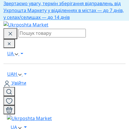
Звертаємо увагу, термін зберігання відправлень від
Укрпошта Маркету у відділеннях в містах — до 7 днів,
у селах/селищах — до 14 днів
UA
UAH
Увійти
UA