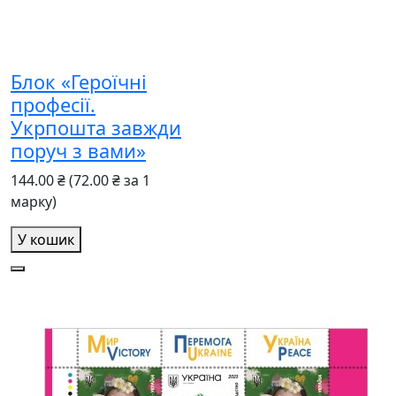
Блок «Героїчні
професії.
Укрпошта завжди
поруч з вами»
144.00 ₴
(72.00 ₴ за 1
марку)
У кошик