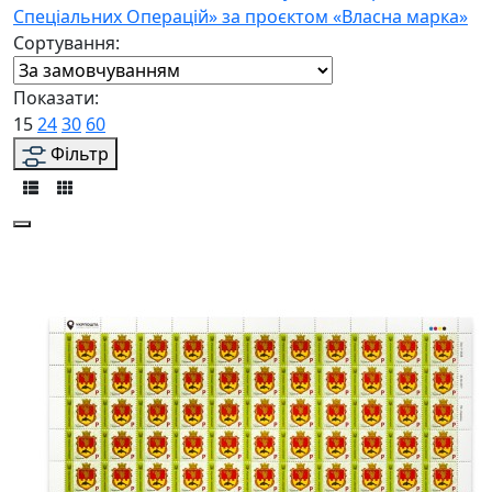
Спеціальних Операцій» за проєктом «Власна марка»
Сортування:
Показати:
15
24
30
60
Фільтр