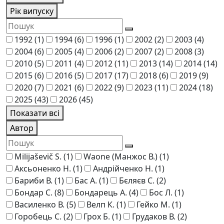
Рік випуску
1992
(1)
1994
(6)
1996
(1)
2002
(2)
2003
(4)
2004
(6)
2005
(4)
2006
(2)
2007
(2)
2008
(3)
2010
(5)
2011
(4)
2012
(11)
2013
(14)
2014
(14)
2015
(6)
2016
(5)
2017
(17)
2018
(6)
2019
(9)
2020
(7)
2021
(6)
2022
(9)
2023
(11)
2024
(18)
2025
(43)
2026
(45)
Показати всі
Автор
Milijaševič S.
(1)
Waone (Манжос В.)
(1)
Аксьоненко Н.
(1)
Андрійченко Н.
(1)
Бариби В.
(1)
Бас А.
(1)
Бєляєв С.
(2)
Бондар С.
(8)
Бондарець А.
(4)
Бос Л.
(1)
Василенко В.
(5)
Велп К.
(1)
Гейко М.
(1)
Горобець С.
(2)
Грох Б.
(1)
Грудаков В.
(2)