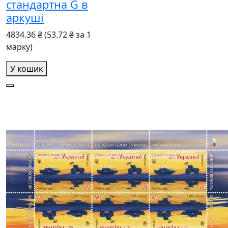
стандартна G в
аркуші
4834.36 ₴
(53.72 ₴ за 1
марку)
У кошик