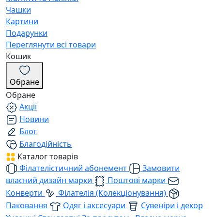
Чашки
Картини
Подарунки
Переглянути всі товари
Кошик
Обране
Обране
Акції
Новини
Блог
Благодійність
Каталог товарів
Філателістичний абонемент
Замовити
власний дизайн марки
Поштові марки
Конверти
Філателія (Колекціонування)
Паковання
Одяг і аксесуари
Сувеніри і декор