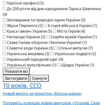
Героїчні професії
(5)
До 200-річчя від дня народження Тараса Шевченка
(4)
Заповідники та природні парки України
(3)
Зброя Перемоги
(2)
Історія війська в Україні
(1)
Краса і велич України
(5)
Міста Героїв
(4)
Нагороди України
(2)
Скарби музеїв України
(1)
Слава Силам оборони і безпеки України!
(1)
Славетні роди України
(3)
Спільні випуски
(7)
Українська вишивка
(2)
Українське подвір'я
(2)
Український народний одяг
(4)
Українські мультфільми
(1)
Щедра Україна
(1)
Показати всі
Застосувати
Скинути
10 років. ССО
Новий випуск за проєктом «Власна марка»
Поповніть колекцію новим випуском «10 років. Сили