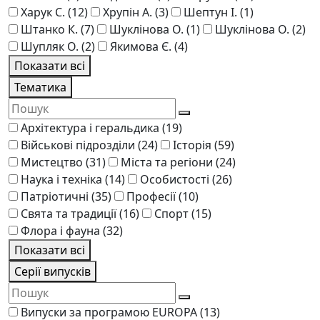
Харук С.
(12)
Хрупін А.
(3)
Шептун І.
(1)
Штанко К.
(7)
Шукліновa О.
(1)
Шуклінова О.
(2)
Шупляк О.
(2)
Якимова Є.
(4)
Показати всі
Тематика
Архітектура і геральдика
(19)
Військові підрозділи
(24)
Історія
(59)
Мистецтво
(31)
Міста та регіони
(24)
Наука і техніка
(14)
Особистості
(26)
Патріотичні
(35)
Професії
(10)
Свята та традиції
(16)
Спорт
(15)
Флора і фауна
(32)
Показати всі
Серії випусків
Випуски за програмою EUROPA
(13)