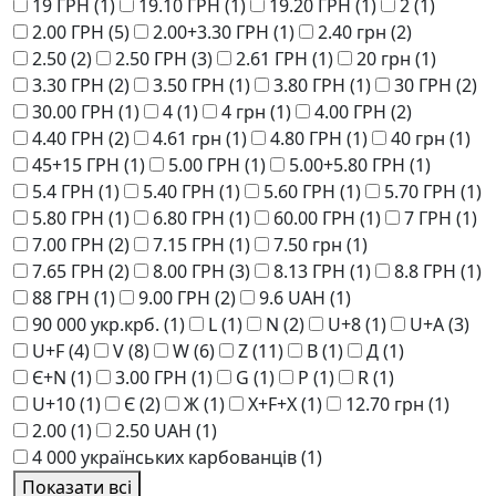
19 ГРН
(1)
19.10 ГРН
(1)
19.20 ГРН
(1)
2
(1)
2.00 ГРН
(5)
2.00+3.30 ГРН
(1)
2.40 грн
(2)
2.50
(2)
2.50 ГРН
(3)
2.61 ГРН
(1)
20 грн
(1)
3.30 ГРН
(2)
3.50 ГРН
(1)
3.80 ГРН
(1)
30 ГРН
(2)
30.00 ГРН
(1)
4
(1)
4 грн
(1)
4.00 ГРН
(2)
4.40 ГРН
(2)
4.61 грн
(1)
4.80 ГРН
(1)
40 грн
(1)
45+15 ГРН
(1)
5.00 ГРН
(1)
5.00+5.80 ГРН
(1)
5.4 ГРН
(1)
5.40 ГРН
(1)
5.60 ГРН
(1)
5.70 ГРН
(1)
5.80 ГРН
(1)
6.80 ГРН
(1)
60.00 ГРН
(1)
7 ГРН
(1)
7.00 ГРН
(2)
7.15 ГРН
(1)
7.50 грн
(1)
7.65 ГРН
(2)
8.00 ГРН
(3)
8.13 ГРН
(1)
8.8 ГРН
(1)
88 ГРН
(1)
9.00 ГРН
(2)
9.6 UAH
(1)
90 000 укр.крб.
(1)
L
(1)
N
(2)
U+8
(1)
U+A
(3)
U+F
(4)
V
(8)
W
(6)
Z
(11)
В
(1)
Д
(1)
Є+N
(1)
3.00 ГРН
(1)
G
(1)
P
(1)
R
(1)
U+10
(1)
Є
(2)
Ж
(1)
Х+F+Х
(1)
12.70 грн
(1)
2.00
(1)
2.50 UAH
(1)
4 000 українських карбованців
(1)
Показати всі