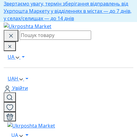
Звертаємо увагу, термін зберігання відправлень від
Укрпошта Маркету у відділеннях в містах — до 7 днів,
у селах/селищах — до 14 днів
UA
UAH
Увійти
UA