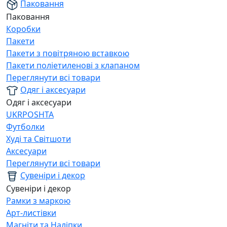
Паковання
Паковання
Коробки
Пакети
Пакети з повітряною вставкою
Пакети поліетиленові з клапаном
Переглянути всі товари
Одяг і аксесуари
Одяг і аксесуари
UKRPOSHTA
Футболки
Худі та Світшоти
Аксесуари
Переглянути всі товари
Сувеніри і декор
Сувеніри і декор
Рамки з маркою
Арт-листівки
Магніти та Наліпки