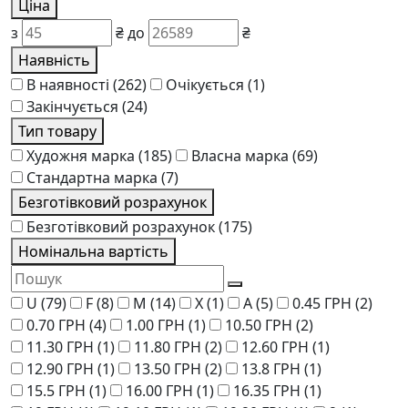
Ціна
з
₴
до
₴
Наявність
В наявності
(262)
Очікується
(1)
Закінчується
(24)
Тип товару
Художня марка
(185)
Власна марка
(69)
Стандартна марка
(7)
Безготівковий розрахунок
Безготівковий розрахунок
(175)
Номінальна вартість
U
(79)
F
(8)
M
(14)
Х
(1)
A
(5)
0.45 ГРН
(2)
0.70 ГРН
(4)
1.00 ГРН
(1)
10.50 ГРН
(2)
11.30 ГРН
(1)
11.80 ГРН
(2)
12.60 ГРН
(1)
12.90 ГРН
(1)
13.50 ГРН
(2)
13.8 ГРН
(1)
15.5 ГРН
(1)
16.00 ГРН
(1)
16.35 ГРН
(1)