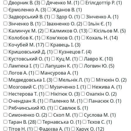
Дворник В.
(3)
Дяченко М.
(1)
Егілсдоттір Р.
(1)
Єрмоленко А.
(3)
Жданов В.
(1)
Задворський В.
(1)
Здор О.
(1)
Зінченко А.
(1)
Зінченко В.
(1)
Івахненко О.
(2)
Ільїн Є.
(1)
Калинчук М.
(2)
Калмиков О.
(13)
Кісільов М.
(5)
Колобов К.
(1)
Ком'яхов О.
(1)
Кохаль Н.
(14)
Кочубей М.
(17)
Кравець І.
(3)
Кришовський Д.
(1)
Кузнецов Г.
(4)
Кустовський О.
(1)
Куц М.
(1)
Лавро К.
(10)
Лампека І.
(1)
Лапушен К.
(1)
Логвин Ю.
(5)
Логов А.
(1)
Мансурова А.
(1)
Медведовська І.
(3)
Мельнік Л.
(1)
Мітюхін О.
(2)
Мозговий С.
(1)
Музиченко І.
(1)
Нежива А.
(1)
Нестерова Т.
(1)
Нікітюк О.
(3)
Охапкін О.
(2)
Очендзан Я.
(1)
Паленко М.
(1)
Панасюк О.
(1)
Рябчинський Ю.
(1)
Савлюк Б.
(1)
Симоненко О.
(2)
Скоп М.
(1)
Суслова М.
(1)
Таран В.
(28)
Тернавська О.
(1)
Тєхов С.
(1)
Тітов Н.
(1)
Фадєєва А.
(1)
Харук О.
(12)