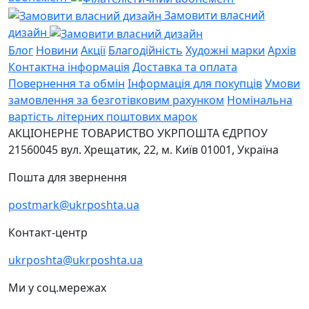
Замовити власний
дизайн
Блог
Новини
Акції
Благодійність
Художні марки
Архів
Контактна інформація
Доставка та оплата
Повернення та обмін
Інформація для покупців
Умови
замовлення за безготівковим рахунком
Номінальна
вартість літерних поштових марок
АКЦІОНЕРНЕ ТОВАРИСТВО УКРПОШТА
ЄДРПОУ
21560045
вул. Хрещатик, 22, м. Київ
01001, Україна
Пошта для звернення
postmark@ukrposhta.ua
Контакт-центр
ukrposhta@ukrposhta.ua
Ми у соц.мережах