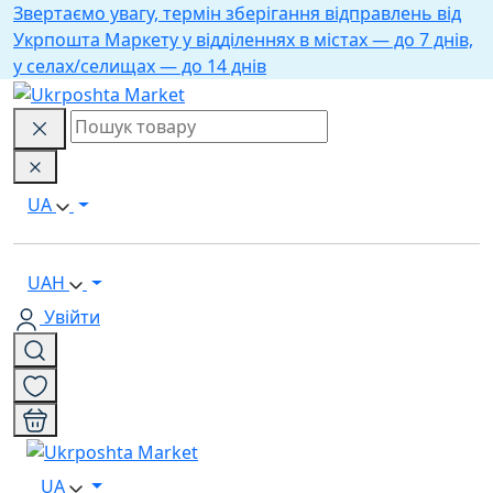
Звертаємо увагу, термін зберігання відправлень від
Укрпошта Маркету у відділеннях в містах — до 7 днів,
у селах/селищах — до 14 днів
UA
UAH
Увійти
UA