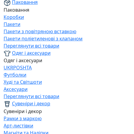
Паковання
Паковання
Коробки
Пакети
Пакети з повітряною вставкою
Пакети поліетиленові з клапаном
Переглянути всі товари
Одяг і аксесуари
Одяг і аксесуари
UKRPOSHTA
Футболки
Худі та Світшоти
Аксесуари
Переглянути всі товари
Сувеніри і декор
Сувеніри і декор
Рамки з маркою
Арт-листівки
Магніти та Наліпки