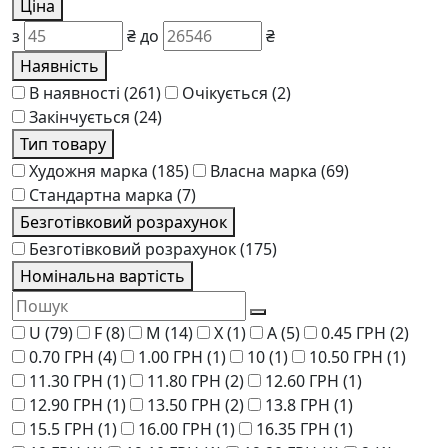
Ціна
з
₴
до
₴
Наявність
В наявності
(261)
Очікується
(2)
Закінчується
(24)
Тип товару
Художня марка
(185)
Власна марка
(69)
Стандартна марка
(7)
Безготівковий розрахунок
Безготівковий розрахунок
(175)
Номінальна вартість
U
(79)
F
(8)
M
(14)
Х
(1)
A
(5)
0.45 ГРН
(2)
0.70 ГРН
(4)
1.00 ГРН
(1)
10
(1)
10.50 ГРН
(1)
11.30 ГРН
(1)
11.80 ГРН
(2)
12.60 ГРН
(1)
12.90 ГРН
(1)
13.50 ГРН
(2)
13.8 ГРН
(1)
15.5 ГРН
(1)
16.00 ГРН
(1)
16.35 ГРН
(1)