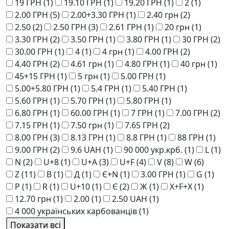
19 ГРН
(1)
19.10 ГРН
(1)
19.20 ГРН
(1)
2
(1)
2.00 ГРН
(5)
2.00+3.30 ГРН
(1)
2.40 грн
(2)
2.50
(2)
2.50 ГРН
(3)
2.61 ГРН
(1)
20 грн
(1)
3.30 ГРН
(2)
3.50 ГРН
(1)
3.80 ГРН
(1)
30 ГРН
(2)
30.00 ГРН
(1)
4
(1)
4 грн
(1)
4.00 ГРН
(2)
4.40 ГРН
(2)
4.61 грн
(1)
4.80 ГРН
(1)
40 грн
(1)
45+15 ГРН
(1)
5 грн
(1)
5.00 ГРН
(1)
5.00+5.80 ГРН
(1)
5.4 ГРН
(1)
5.40 ГРН
(1)
5.60 ГРН
(1)
5.70 ГРН
(1)
5.80 ГРН
(1)
6.80 ГРН
(1)
60.00 ГРН
(1)
7 ГРН
(1)
7.00 ГРН
(2)
7.15 ГРН
(1)
7.50 грн
(1)
7.65 ГРН
(2)
8.00 ГРН
(3)
8.13 ГРН
(1)
8.8 ГРН
(1)
88 ГРН
(1)
9.00 ГРН
(2)
9.6 UAH
(1)
90 000 укр.крб.
(1)
L
(1)
N
(2)
U+8
(1)
U+A
(3)
U+F
(4)
V
(8)
W
(6)
Z
(11)
В
(1)
Д
(1)
Є+N
(1)
3.00 ГРН
(1)
G
(1)
P
(1)
R
(1)
U+10
(1)
Є
(2)
Ж
(1)
Х+F+Х
(1)
12.70 грн
(1)
2.00
(1)
2.50 UAH
(1)
4 000 українських карбованців
(1)
Показати всі