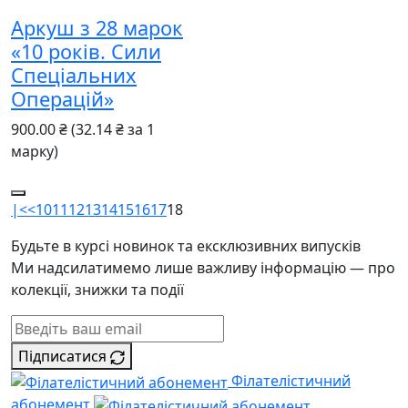
Аркуш з 28 марок
«10 років. Сили
Спеціальних
Операцій»
900.00 ₴
(32.14 ₴ за 1
марку)
|<
<
10
11
12
13
14
15
16
17
18
Будьте в курсі новинок та ексклюзивних випусків
Ми надсилатимемо лише важливу інформацію — про
колекції, знижки та події
Підписатися
Філателістичний
абонемент