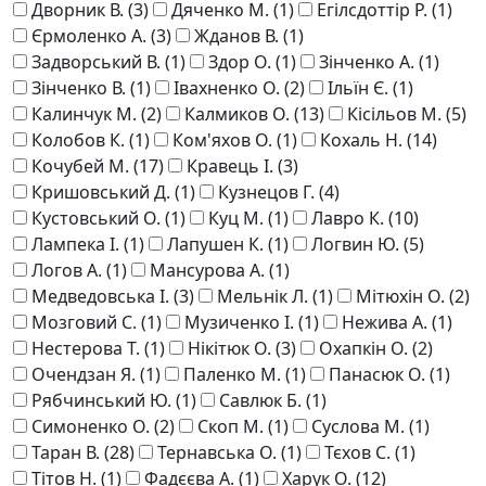
Дворник В.
(3)
Дяченко М.
(1)
Егілсдоттір Р.
(1)
Єрмоленко А.
(3)
Жданов В.
(1)
Задворський В.
(1)
Здор О.
(1)
Зінченко А.
(1)
Зінченко В.
(1)
Івахненко О.
(2)
Ільїн Є.
(1)
Калинчук М.
(2)
Калмиков О.
(13)
Кісільов М.
(5)
Колобов К.
(1)
Ком'яхов О.
(1)
Кохаль Н.
(14)
Кочубей М.
(17)
Кравець І.
(3)
Кришовський Д.
(1)
Кузнецов Г.
(4)
Кустовський О.
(1)
Куц М.
(1)
Лавро К.
(10)
Лампека І.
(1)
Лапушен К.
(1)
Логвин Ю.
(5)
Логов А.
(1)
Мансурова А.
(1)
Медведовська І.
(3)
Мельнік Л.
(1)
Мітюхін О.
(2)
Мозговий С.
(1)
Музиченко І.
(1)
Нежива А.
(1)
Нестерова Т.
(1)
Нікітюк О.
(3)
Охапкін О.
(2)
Очендзан Я.
(1)
Паленко М.
(1)
Панасюк О.
(1)
Рябчинський Ю.
(1)
Савлюк Б.
(1)
Симоненко О.
(2)
Скоп М.
(1)
Суслова М.
(1)
Таран В.
(28)
Тернавська О.
(1)
Тєхов С.
(1)
Тітов Н.
(1)
Фадєєва А.
(1)
Харук О.
(12)