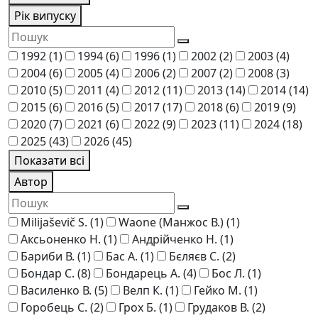
Рік випуску
1992
(1)
1994
(6)
1996
(1)
2002
(2)
2003
(4)
2004
(6)
2005
(4)
2006
(2)
2007
(2)
2008
(3)
2010
(5)
2011
(4)
2012
(11)
2013
(14)
2014
(14)
2015
(6)
2016
(5)
2017
(17)
2018
(6)
2019
(9)
2020
(7)
2021
(6)
2022
(9)
2023
(11)
2024
(18)
2025
(43)
2026
(45)
Показати всі
Автор
Milijaševič S.
(1)
Waone (Манжос В.)
(1)
Аксьоненко Н.
(1)
Андрійченко Н.
(1)
Бариби В.
(1)
Бас А.
(1)
Бєляєв С.
(2)
Бондар С.
(8)
Бондарець А.
(4)
Бос Л.
(1)
Василенко В.
(5)
Велп К.
(1)
Гейко М.
(1)
Горобець С.
(2)
Грох Б.
(1)
Грудаков В.
(2)