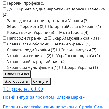
Героїчні професії
(5)
До 200-річчя від дня народження Тараса Шевченка
(4)
Заповідники та природні парки України
(3)
Зброя Перемоги
(2)
Історія війська в Україні
(1)
Краса і велич України
(5)
Міста Героїв
(4)
Нагороди України
(2)
Скарби музеїв України
(1)
Слава Силам оборони і безпеки України!
(1)
Славетні роди України
(3)
Спільні випуски
(7)
Українська вишивка
(2)
Українське подвір'я
(2)
Український народний одяг
(4)
Українські мультфільми
(1)
Щедра Україна
(1)
Показати всі
Застосувати
Скинути
10 років. ССО
Новий випуск за проєктом «Власна марка»
Поповніть колекцію новим випуском «10 років. Сили