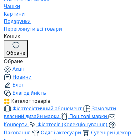
Чашки
Картини
Подарунки
Переглянути всі товари
Кошик
Обране
Обране
Акції
Новини
Блог
Благодійність
Каталог товарів
Філателістичний абонемент
Замовити
власний дизайн марки
Поштові марки
Конверти
Філателія (Колекціонування)
Паковання
Одяг і аксесуари
Сувеніри і декор