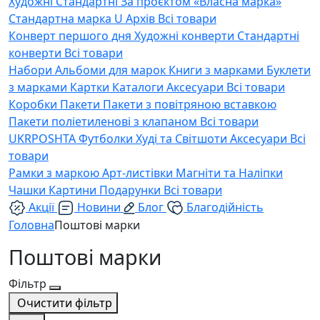
Художні
Стандартні
За проєктом «Власна марка»
Стандартна марка U
Архів
Всі товари
Конверт першого дня
Художні конверти
Стандартні
конверти
Всі товари
Набори
Альбоми для марок
Книги з марками
Буклети
з марками
Картки
Каталоги
Аксесуари
Всі товари
Коробки
Пакети
Пакети з повітряною вставкою
Пакети поліетиленові з клапаном
Всі товари
UKRPOSHTA
Футболки
Худі та Світшоти
Аксесуари
Всі
товари
Рамки з маркою
Арт-листівки
Магніти та Наліпки
Чашки
Картини
Подарунки
Всі товари
Акції
Новини
Блог
Благодійність
Головна
Поштові марки
Поштові марки
Фільтр
Очистити фільтр