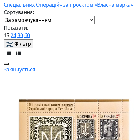
Спеціальних Операцій» за проєктом «Власна марка»
Сортування:
Показати:
15
24
30
60
Фільтр
Закінчується