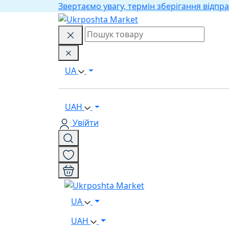
Звертаємо увагу, термін зберігання відпра
UA
UAH
Увійти
UA
UAH