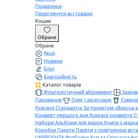
Подарунки
Переглянути всі товари
Кошик
Обране
Обране
Акції
Новини
Блог
Благодійність
Каталог товарів
Філателістичний абонемент
Замови
Паковання
Одяг і аксесуари
Сувенір
Художні
Стандартні
За проєктом «Власна 
Конверт першого дня
Художні конверти
С
Набори
Альбоми для марок
Книги з марк
Коробки
Пакети
Пакети з повітряною вс
UKRPOSHTA
Футболки
Худі та Світшоти
Ак