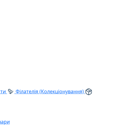
рти
Філателія (Колекціонування)
вари