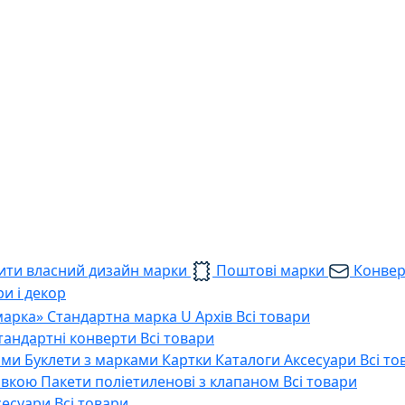
ти власний дизайн марки
Поштові марки
Конве
и і декор
марка»
Стандартна марка U
Архів
Всі товари
тандартні конверти
Всі товари
ами
Буклети з марками
Картки
Каталоги
Аксесуари
Всі то
тавкою
Пакети поліетиленові з клапаном
Всі товари
сесуари
Всі товари