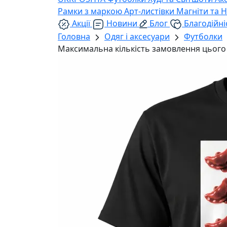
Рамки з маркою
Арт-листівки
Магніти та 
Акції
Новини
Блог
Благодійні
Головна
Одяг і аксесуари
Футболки
Максимальна кількість замовлення цього