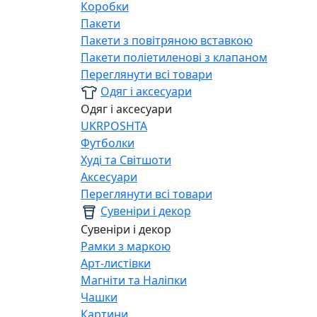
Коробки
Пакети
Пакети з повітряною вставкою
Пакети поліетиленові з клапаном
Переглянути всі товари
Одяг і аксесуари
Одяг і аксесуари
UKRPOSHTA
Футболки
Худі та Світшоти
Аксесуари
Переглянути всі товари
Сувеніри і декор
Сувеніри і декор
Рамки з маркою
Арт-листівки
Магніти та Наліпки
Чашки
Картини