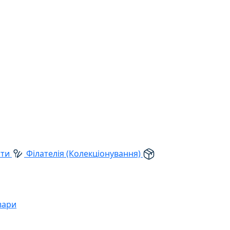
рти
Філателія (Колекціонування)
вари