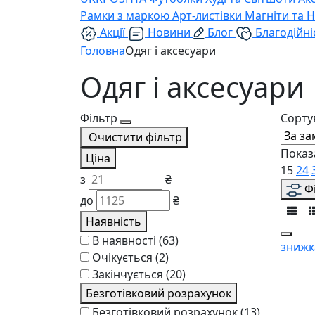
Рамки з маркою
Арт-листівки
Магніти та 
Акції
Новини
Блог
Благодійні
Головна
Одяг і аксесуари
Одяг і аксесуари
Фільтр
Сорту
Очистити фільтр
Показ
Ціна
15
24
з
₴
Ф
до
₴
Наявність
В наявності
(63)
знижк
Очікується
(2)
Закінчується
(20)
Безготівковий розрахунок
Безготівковий розрахунок
(13)