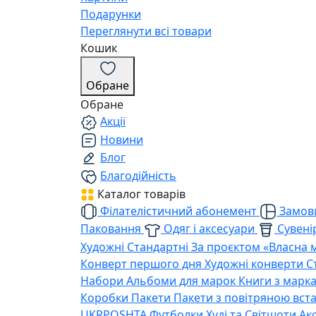
Подарунки
Переглянути всі товари
Кошик
Обране
Обране
Акції
Новини
Блог
Благодійність
Каталог товарів
Філателістичний абонемент
Замови
Паковання
Одяг і аксесуари
Сувенір
Художні
Стандартні
За проєктом «Власна 
Конверт першого дня
Художні конверти
С
Набори
Альбоми для марок
Книги з марк
Коробки
Пакети
Пакети з повітряною вс
UKRPOSHTA
Футболки
Худі та Світшоти
Ак