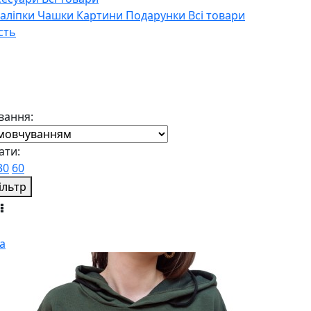
Наліпки
Чашки
Картини
Подарунки
Всі товари
сть
вання:
ати:
30
60
ільтр
а