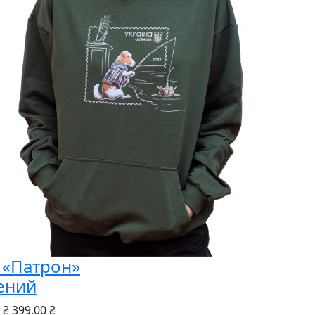
і «Патрон»
ений
 ₴
399.00 ₴