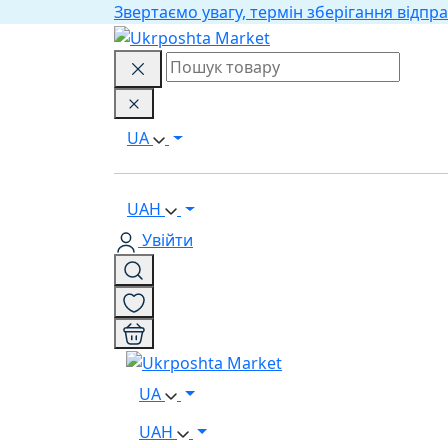
Звертаємо увагу, термін зберігання відпра
UA
UAH
Увійти
UA
UAH