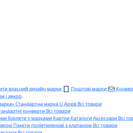
ти власний дизайн марки
Поштові марки
Конве
и і декор
марка»
Стандартна марка U
Архів
Всі товари
тандартні конверти
Всі товари
ами
Буклети з марками
Картки
Каталоги
Аксесуари
Всі то
тавкою
Пакети поліетиленові з клапаном
Всі товари
сесуари
Всі товари