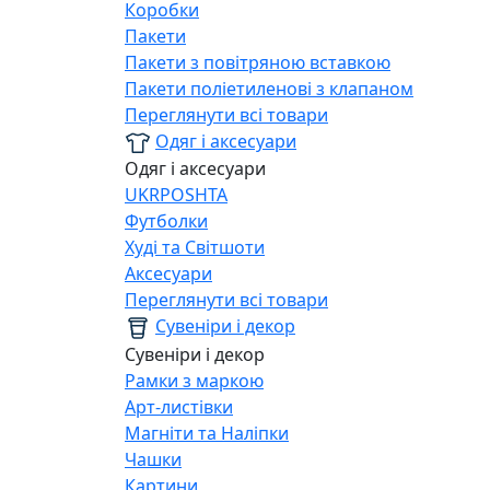
Коробки
Пакети
Пакети з повітряною вставкою
Пакети поліетиленові з клапаном
Переглянути всі товари
Одяг і аксесуари
Одяг і аксесуари
UKRPOSHTA
Футболки
Худі та Світшоти
Аксесуари
Переглянути всі товари
Сувеніри і декор
Сувеніри і декор
Рамки з маркою
Арт-листівки
Магніти та Наліпки
Чашки
Картини