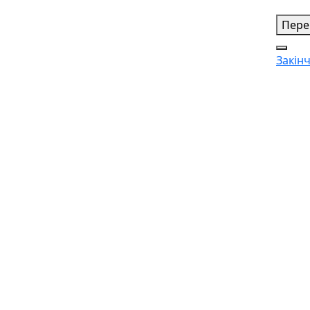
Пере
Закін