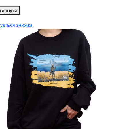
глянути
чується
знижка