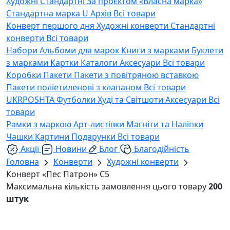
Художні
Стандартні
За проєктом «Власна марка»
Стандартна марка U
Архів
Всі товари
Конверт першого дня
Художні конверти
Стандартні
конверти
Всі товари
Набори
Альбоми для марок
Книги з марками
Буклети
з марками
Картки
Каталоги
Аксесуари
Всі товари
Коробки
Пакети
Пакети з повітряною вставкою
Пакети поліетиленові з клапаном
Всі товари
UKRPOSHTA
Футболки
Худі та Світшоти
Аксесуари
Всі
товари
Рамки з маркою
Арт-листівки
Магніти та Наліпки
Чашки
Картини
Подарунки
Всі товари
Акції
Новини
Блог
Благодійність
Головна
Конверти
Художні конверти
Конверт «Пес Патрон» C5
Максимальна кількість замовлення цього товару
200
штук