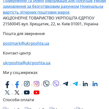
Повернення та обмін
Інформація для покупців
Умови
замовлення за безготівковим рахунком
Номінальна
вартість літерних поштових марок
АКЦІОНЕРНЕ ТОВАРИСТВО УКРПОШТА
ЄДРПОУ
21560045
вул. Хрещатик, 22, м. Київ
01001, Україна
Пошта для звернення
postmark@ukrposhta.ua
Контакт-центр
ukrposhta@ukrposhta.ua
Ми у соц.мережах
Способи оплати