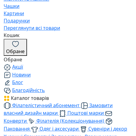
Чашки
Картини
Подарунки
Переглянути всі товари
Кошик
Обране
Обране
Акції
Новини
Блог
Благодійність
Каталог товарів
Філателістичний абонемент
Замовити
власний дизайн марки
Поштові марки
Конверти
Філателія (Колекціонування)
Паковання
Одяг і аксесуари
Сувеніри і декор