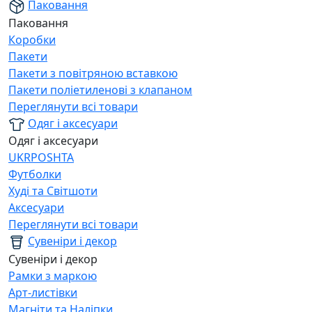
Паковання
Паковання
Коробки
Пакети
Пакети з повітряною вставкою
Пакети поліетиленові з клапаном
Переглянути всі товари
Одяг і аксесуари
Одяг і аксесуари
UKRPOSHTA
Футболки
Худі та Світшоти
Аксесуари
Переглянути всі товари
Сувеніри і декор
Сувеніри і декор
Рамки з маркою
Арт-листівки
Магніти та Наліпки