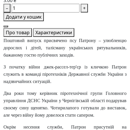
3.00 ₴
–
+
Додати у кошик
Про товар
Характеристики
Поштовий випуск присвячено псу Патрону – улюбленцю
дорослих і дітей, талісману українських рятувальників,
бажаному гостю публічних заходів.
З початку війни джек-рассел-тер'єр із кличкою Патрон
служить в команді піротехніків Державної служби України з
надзвичайних ситуацій.
Два роки тому керівник піротехнічної групи Головного
управління ДСНС України у Чернігівській області подарував
своєму сину щенятко. Чотирилапого готували до виставок,
але через війну йому довелося стати сапером.
Окрім несення служби, Патрон присутній на