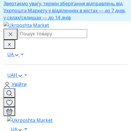
Звертаємо увагу, термін зберігання відправлень від
Укрпошта Маркету у відділеннях в містах — до 7 днів,
у селах/селищах — до 14 днів
UA
UAH
Увійти
UA