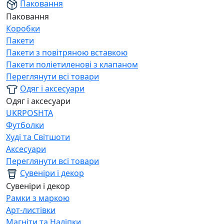
Паковання
Паковання
Коробки
Пакети
Пакети з повітряною вставкою
Пакети поліетиленові з клапаном
Переглянути всі товари
Одяг і аксесуари
Одяг і аксесуари
UKRPOSHTA
Футболки
Худі та Світшоти
Аксесуари
Переглянути всі товари
Сувеніри і декор
Сувеніри і декор
Рамки з маркою
Арт-листівки
Магніти та Наліпки