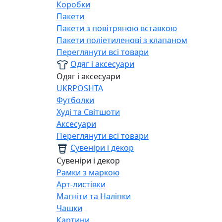
Коробки
Пакети
Пакети з повітряною вставкою
Пакети поліетиленові з клапаном
Переглянути всі товари
Одяг і аксесуари
Одяг і аксесуари
UKRPOSHTA
Футболки
Худі та Світшоти
Аксесуари
Переглянути всі товари
Сувеніри і декор
Сувеніри і декор
Рамки з маркою
Арт-листівки
Магніти та Наліпки
Чашки
Картини