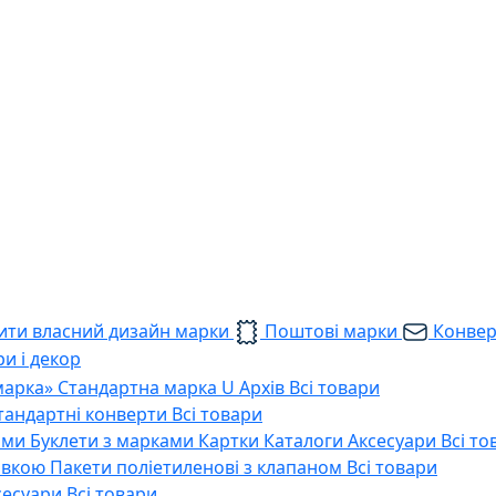
ти власний дизайн марки
Поштові марки
Конве
и і декор
марка»
Стандартна марка U
Архів
Всі товари
тандартні конверти
Всі товари
ами
Буклети з марками
Картки
Каталоги
Аксесуари
Всі то
тавкою
Пакети поліетиленові з клапаном
Всі товари
сесуари
Всі товари