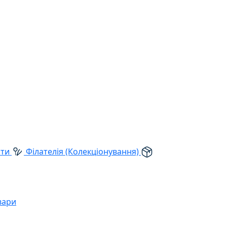
рти
Філателія (Колекціонування)
вари