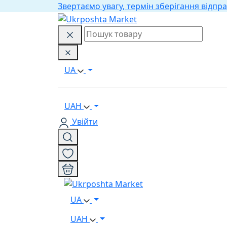
Звертаємо увагу, термін зберігання відпра
UA
UAH
Увійти
UA
UAH