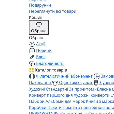
Подарунки
Переглянути всі товари
Кошик
Обране
Обране
Акції
Новини
Блог
Благодійність
Каталог товарів
Філателістичний абонемент
Замови
Паковання
Одяг і аксесуари
Сувенір
Художні
Стандартні
За проєктом «Власна 
Конверт першого дня
Художні конверти
С
Набори
Альбоми для марок
Книги з марк
Коробки
Пакети
Пакети з повітряною вс
UKRPOSHTA
Футболки
Худі та Світшоти
Ак