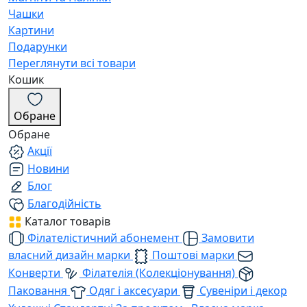
Чашки
Картини
Подарунки
Переглянути всі товари
Кошик
Обране
Обране
Акції
Новини
Блог
Благодійність
Каталог товарів
Філателістичний абонемент
Замовити
власний дизайн марки
Поштові марки
Конверти
Філателія (Колекціонування)
Паковання
Одяг і аксесуари
Сувеніри і декор