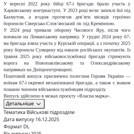
У вересні 2022 року бійці 67-ї бригади брали участь у
Харківському контрнаступі. У 2023 році вели запеклі бої під
Бахмутом, а згодом протягом дев’яти місяців героїчно
боронили Сіверсько-Слов’янський ліс під Кремінною.
У 2024 році тримали оборону Часового Яру, після чого
воювали на Лиманському напрямку. У грудні 2024 року 67-
ма бригада взяла участь у Курській операції, а з початку 2025
року боронила Сумщину від навали російських окупантів. Із
травня 2025 року військовослужбовці бригади стримують
ворога на Новопавлівському та Олександрівському
напрямках на Дніпропетровщині.
Поштовий випуск присвячено полеглим Героям України —
воїнам 67-ї окремої механізованої бригади, а також є знаком
пошани чинним військовослужбовцям підрозділу.
Випуск здійснено в межах проєкту «Власна марка».
Детальніше
Тематика
Військові підрозділи
Дата випуску
16.12.2025
Формат
DL
Рік випуску
2025