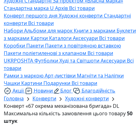
Художні
Стандартні
За проєктом «Власна марка»
Стандартна марка U
Архів
Всі товари
Конверт першого дня
Художні конверти
Стандартні
конверти
Всі товари
Набори
Альбоми для марок
Книги з марками
Буклети
з марками
Картки
Каталоги
Аксесуари
Всі товари
Коробки
Пакети
Пакети з повітряною вставкою
Пакети поліетиленові з клапаном
Всі товари
UKRPOSHTA
Футболки
Худі та Світшоти
Аксесуари
Всі
товари
Рамки з маркою
Арт-листівки
Магніти та Наліпки
Чашки
Картини
Подарунки
Всі товари
Акції
Новини
Блог
Благодійність
Головна
Конверти
Художні конверти
Конверт «67 окрема механізована бригада» DL
Максимальна кількість замовлення цього товару
50
штук