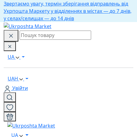
Звертаємо увагу, термін зберігання відправлень від
Укрпошта Маркету у відділеннях в містах — до 7 днів,
у селах/селищах — до 14 днів
UA
UAH
Увійти
UA