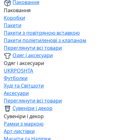
Паковання
Паковання
Коробки
Пакети
Пакети з повітряною вставкою
Пакети поліетиленові з клапаном
Переглянути всі товари
Одяг і аксесуари
Одяг і аксесуари
UKRPOSHTA
Футболки
Худі та Світшоти
Аксесуари
Переглянути всі товари
Сувеніри і декор
Сувеніри і декор
Рамки з маркою
Арт-листівки
Магніти та Наліпки