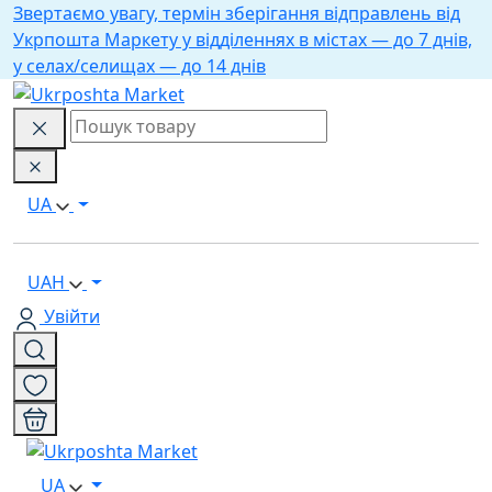
Звертаємо увагу, термін зберігання відправлень від
Укрпошта Маркету у відділеннях в містах — до 7 днів,
у селах/селищах — до 14 днів
UA
UAH
Увійти
UA