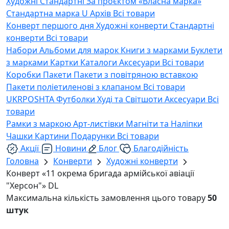
Художні
Стандартні
За проєктом «Власна марка»
Стандартна марка U
Архів
Всі товари
Конверт першого дня
Художні конверти
Стандартні
конверти
Всі товари
Набори
Альбоми для марок
Книги з марками
Буклети
з марками
Картки
Каталоги
Аксесуари
Всі товари
Коробки
Пакети
Пакети з повітряною вставкою
Пакети поліетиленові з клапаном
Всі товари
UKRPOSHTA
Футболки
Худі та Світшоти
Аксесуари
Всі
товари
Рамки з маркою
Арт-листівки
Магніти та Наліпки
Чашки
Картини
Подарунки
Всі товари
Акції
Новини
Блог
Благодійність
Головна
Конверти
Художні конверти
Конверт «11 окрема бригада армійської авіації
"Херсон"» DL
Максимальна кількість замовлення цього товару
50
штук