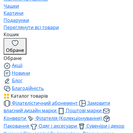
Чашки
Картини
Подарунки
Переглянути всі товари
Кошик
Обране
Обране
Акції
Новини
Блог
Благодійність
Каталог товарів
Філателістичний абонемент
Замовити
власний дизайн марки
Поштові марки
Конверти
Філателія (Колекціонування)
Паковання
Одяг і аксесуари
Сувеніри і декор