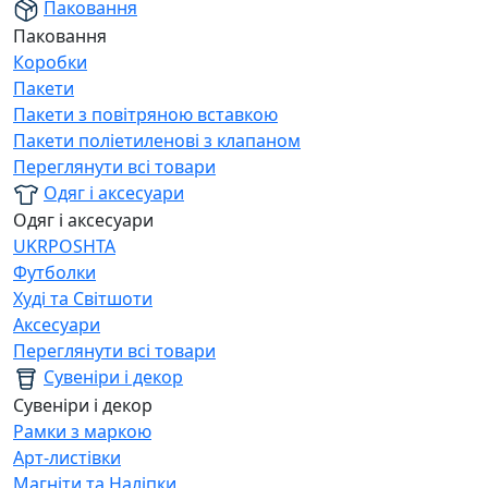
Паковання
Паковання
Коробки
Пакети
Пакети з повітряною вставкою
Пакети поліетиленові з клапаном
Переглянути всі товари
Одяг і аксесуари
Одяг і аксесуари
UKRPOSHTA
Футболки
Худі та Світшоти
Аксесуари
Переглянути всі товари
Сувеніри і декор
Сувеніри і декор
Рамки з маркою
Арт-листівки
Магніти та Наліпки