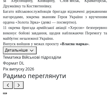
за Херсонщину, Київщину, Слов’янськ, Краматорськ,
Дружківку та Костянтинівку.
Багато військовослужбовців бригади відзначені державними
нагородами, зокрема званням Героя України з врученням
ордена «Золота Зірка» (деякі — посмертно).
11 окрема бригада армійської авіації «Херсон» безперервно
виконує бойові завдання, щодня наближаючи Перемогу та
майбутнє незалежної України.
Випуск вийшов у межах проєкту
«Власна марка»
.
Детальніше
Тематика
Військові підрозділи
Формат
DL
Рік випуску
2026
Радимо переглянути