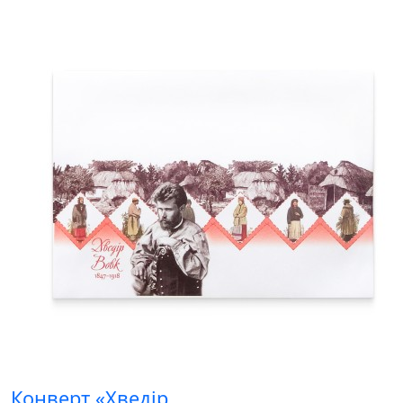
Конверт «Хведір