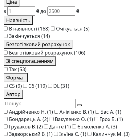
Ціна
з
₴
до
₴
Наявність
В наявності
(168)
Очікується
(5)
Закінчується
(14)
Безготівковий розрахунок
Безготівковий розрахунок
(106)
Зі спецпогашенням
Так
(53)
Формат
C5
(9)
C6
(119)
DL
(31)
Автор
Андрійченко Н.
(1)
Анікієнко В.
(1)
Бас А.
(1)
Бондарець А.
(2)
Вакуленко О.
(1)
Грох Б.
(1)
Грудаков В.
(2)
Данте
(1)
Єрмоленко А.
(3)
Задворський В.
(1)
Ільїна Є.
(1)
Калинчук М.
(3)