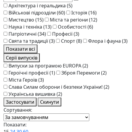
Архітектура і геральдика
(5)
Військові підрозділи
(60)
Історія
(16)
Мистецтво
(15)
Міста та регіони
(12)
Наука і техніка
(13)
Особистості
(6)
Патріотичні
(34)
Професії
(3)
Свята та традиції
(3)
Спорт
(8)
Флора і фауна
(3)
Показати всі
Серії випусків
Випуски за програмою EUROPA
(2)
Героїчні професії
(1)
Зброя Перемоги
(2)
Міста Героїв
(3)
Слава Силам оборони і безпеки України!
(2)
Українська вишивка
(2)
Застосувати
Скинути
Сортування:
Показати:
15
24
30
60