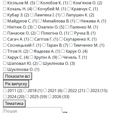
Кісільов М.
(5)
Колобов К.
(1)
Ком'яхов О.
(2)
Кохаль Н.
(4)
Кочубей М.
(1)
Кравчук С.
(1)
Кубар З.
(2)
Лампека І.
(1)
Лапушен К.
(2)
Майдуков С.
(1)
Михайлова В.
(1)
Нежива А.
(1)
Нікітюк О.
(3)
Охапкін О.
(5)
Паленко М.
(1)
Панасюк О.
(2)
Пілюгіна О.
(1)
Ручка В.
(1)
Сагач А.
(1)
Сагітов Г.
(1)
Скутаренко К.
(1)
Сосницький Г.
(1)
Таран В.
(7)
Тимченко М.
(1)
Тітов Н.
(2)
Фадєєва А.
(1)
Харук О.
(4)
Харук С.
(4)
Хрупін А.
(9)
Чечель Т.
(1)
Шаповал Ю.
(2)
Шукліновa О.
(3)
Шуклінова О.
(1)
Показати всі
Рік випуску
2011
(2)
2018
(1)
2021
(6)
2022
(21)
2023
(15)
2024
(20)
2025
(59)
2026
(33)
Тематика