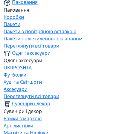
Паковання
Паковання
Коробки
Пакети
Пакети з повітряною вставкою
Пакети поліетиленові з клапаном
Переглянути всі товари
Одяг і аксесуари
Одяг і аксесуари
UKRPOSHTA
Футболки
Худі та Світшоти
Аксесуари
Переглянути всі товари
Сувеніри і декор
Сувеніри і декор
Рамки з маркою
Арт-листівки
Магніти та Наліпки