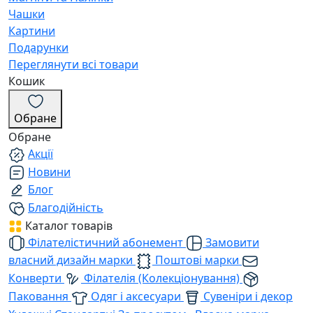
Чашки
Картини
Подарунки
Переглянути всі товари
Кошик
Обране
Обране
Акції
Новини
Блог
Благодійність
Каталог товарів
Філателістичний абонемент
Замовити
власний дизайн марки
Поштові марки
Конверти
Філателія (Колекціонування)
Паковання
Одяг і аксесуари
Сувеніри і декор