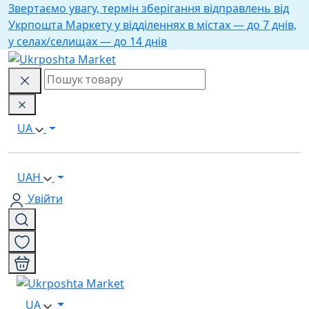
Звертаємо увагу, термін зберігання відправлень від
Укрпошта Маркету у відділеннях в містах — до 7 днів,
у селах/селищах — до 14 днів
UA
UAH
Увійти
UA