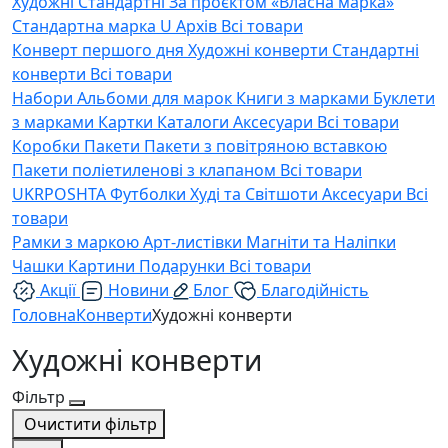
Художні
Стандартні
За проєктом «Власна марка»
Стандартна марка U
Архів
Всі товари
Конверт першого дня
Художні конверти
Стандартні
конверти
Всі товари
Набори
Альбоми для марок
Книги з марками
Буклети
з марками
Картки
Каталоги
Аксесуари
Всі товари
Коробки
Пакети
Пакети з повітряною вставкою
Пакети поліетиленові з клапаном
Всі товари
UKRPOSHTA
Футболки
Худі та Світшоти
Аксесуари
Всі
товари
Рамки з маркою
Арт-листівки
Магніти та Наліпки
Чашки
Картини
Подарунки
Всі товари
Акції
Новини
Блог
Благодійність
Головна
Конверти
Художні конверти
Художні конверти
Фільтр
Очистити фільтр