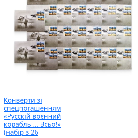
Конверти зі
спецпогашенням
«Русскій воєнний
корабль … Всьо!»
(набір з 26