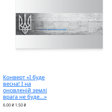
Конверт «І буде
весна! І на
оновленій землі
врага не буде...»
6.00 ₴
1.50 ₴