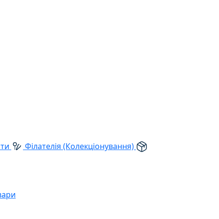
рти
Філателія (Колекціонування)
вари