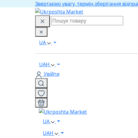
Звертаємо увагу, термін зберігання відпра
UA
UAH
Увійти
UA
UAH