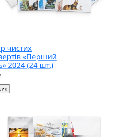
ір чистих
вертів «Перший
» 2024 (24 шт.)
₴
шик