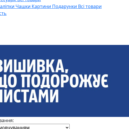
Наліпки
Чашки
Картини
Подарунки
Всі товари
сть
вання: