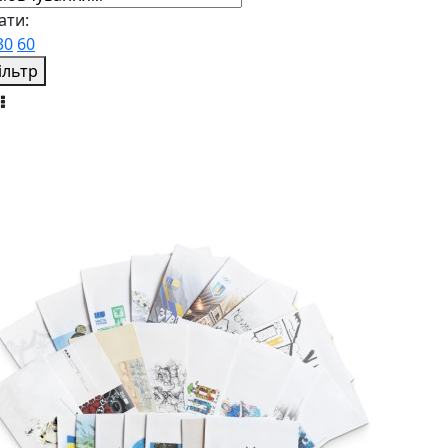
ати:
30
60
ільтр