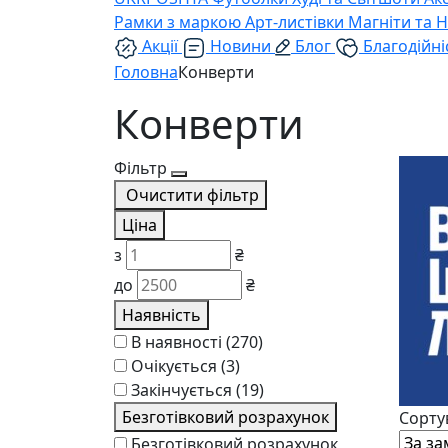
Рамки з маркою
Арт-листівки
Магніти та 
Акції
Новини
Блог
Благодійні
Головна
Конверти
Конверти
Фільтр
Очистити фільтр
Ціна
з
₴
до
₴
Наявність
В наявності
(270)
Очікується
(3)
Закінчується
(19)
Безготівковий розрахунок
Сорту
Безготівковий розрахунок