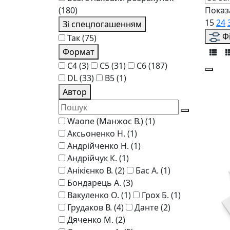
(180)
Показ
15
24
Зі спецпогашенням
Ф
Так
(75)
Формат
C4
(3)
C5
(31)
C6
(187)
DL
(33)
В5
(1)
Автор
Waone (Манжос В.)
(1)
Аксьоненко Н.
(1)
Андрійченко Н.
(1)
Андрійчук К.
(1)
Анікієнко В.
(2)
Бас А.
(1)
Бондарець А.
(3)
Вакуленко О.
(1)
Грох Б.
(1)
Грудаков В.
(4)
Данте
(2)
Дяченко М.
(2)