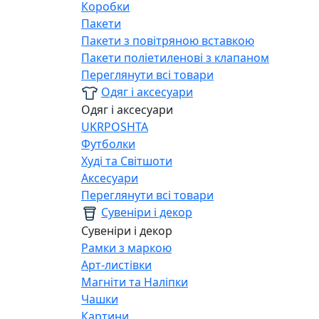
Коробки
Пакети
Пакети з повітряною вставкою
Пакети поліетиленові з клапаном
Переглянути всі товари
Одяг і аксесуари
Одяг і аксесуари
UKRPOSHTA
Футболки
Худі та Світшоти
Аксесуари
Переглянути всі товари
Сувеніри і декор
Сувеніри і декор
Рамки з маркою
Арт-листівки
Магніти та Наліпки
Чашки
Картини