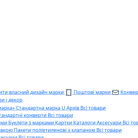
ти власний дизайн марки
Поштові марки
Конве
и і декор
марка»
Стандартна марка U
Архів
Всі товари
тандартні конверти
Всі товари
ами
Буклети з марками
Картки
Каталоги
Аксесуари
Всі то
тавкою
Пакети поліетиленові з клапаном
Всі товари
сесуари
Всі товари