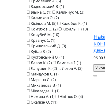
Єрмоленко А.
(5)
Задворський В.
(1)
Ільїна Є.
(1)
Калинчук М.
(3)
Калмиков О.
(2)
Кісільов М.
(5)
Колобов К.
(1)
Ком'яхов О.
(2)
Кохаль Н.
(10)
Кочубей М.
(10)
Наб
Кравчук С.
(1)
кон
Кришовський Д.
(3)
день
Кубар З.
(2)
Кустовський О.
(1)
96.00 
Лавро К.
(2)
Лампека І.
(1)
У ко
Лапушен К.
(2)
Логов А.
(3)
Майдуков С.
(1)
Маркіна Л.
(2)
Михайлова В.
(1)
Мікеладзе Н.
(1)
Нежива А.
(1)
Нікітюк О.
(4)
Охапкін О.
(11)