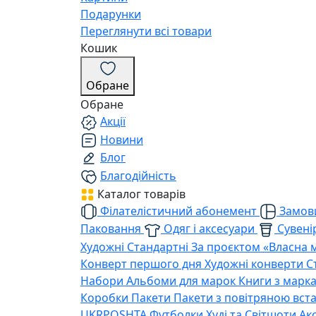
Подарунки
Переглянути всі товари
Кошик
Обране
Обране
Акції
Новини
Блог
Благодійність
Каталог товарів
Філателістичний абонемент
Замови
Паковання
Одяг і аксесуари
Сувенір
Художні
Стандартні
За проєктом «Власна 
Конверт першого дня
Художні конверти
С
Набори
Альбоми для марок
Книги з марк
Коробки
Пакети
Пакети з повітряною вс
UKRPOSHTA
Футболки
Худі та Світшоти
Ак