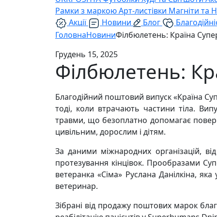
Рамки з маркою
Арт-листівки
Магніти та 
Акції
Новини
Блог
Благодійні
Головна
Новини
Філбюлетень: Країна Суп
Грудень 15, 2025
Філбюлетень: Кр
Благодійний поштовий випуск «Країна Суп
тоді, коли втрачають частини тіла. Вип
травми, що безоплатно допомагає поверну
цивільним, дорослим і дітям.
За даними міжнародних організацій, ві
протезування кінцівок. Прообразами Су
ветеранка «Сіма» Руслана Данілкіна, яка
ветеринар.
Зібрані від продажу поштових марок благ
реабілітацію пацієнтів у Superhumans Dni