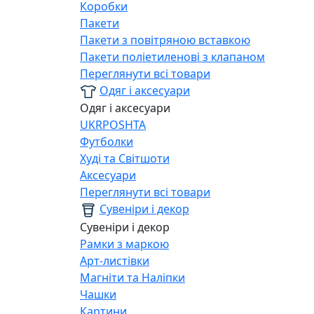
Коробки
Пакети
Пакети з повітряною вставкою
Пакети поліетиленові з клапаном
Переглянути всі товари
Одяг і аксесуари
Одяг і аксесуари
UKRPOSHTA
Футболки
Худі та Світшоти
Аксесуари
Переглянути всі товари
Сувеніри і декор
Сувеніри і декор
Рамки з маркою
Арт-листівки
Магніти та Наліпки
Чашки
Картини