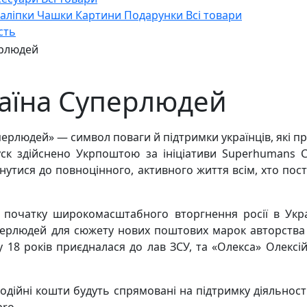
Наліпки
Чашки
Картини
Подарунки
Всі товари
сть
ерлюдей
аїна Суперлюдей
ерлюдей» — символ поваги й підтримки українців, які п
уск здійснено Укрпоштою за ініціативи Superhumans 
тися до повноцінного, активного життя всім, хто постр
д початку широкомасштабного вторгнення росії в Укра
перлюдей для сюжету нових поштових марок авторства 
 у 18 років приєдналася до лав ЗСУ, та «Олекса» Олексі
одійні кошти будуть спрямовані на підтримку діяльност
pro.