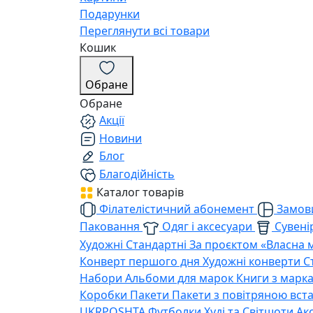
Подарунки
Переглянути всі товари
Кошик
Обране
Обране
Акції
Новини
Блог
Благодійність
Каталог товарів
Філателістичний абонемент
Замови
Паковання
Одяг і аксесуари
Сувенір
Художні
Стандартні
За проєктом «Власна 
Конверт першого дня
Художні конверти
С
Набори
Альбоми для марок
Книги з марк
Коробки
Пакети
Пакети з повітряною вс
UKRPOSHTA
Футболки
Худі та Світшоти
Ак