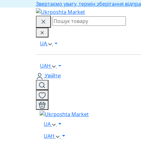
Звертаємо увагу, термін зберігання відпра
UA
UAH
Увійти
UA
UAH