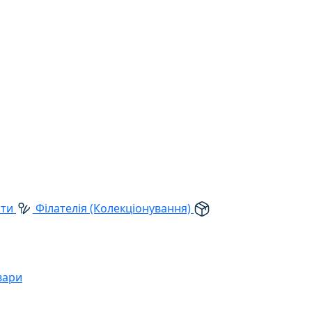
рти
Філателія (Колекціонування)
вари