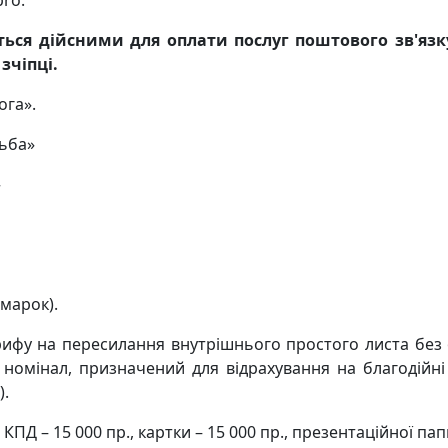
ються дійсними для оплати послуг поштового зв'язку
зчіпці.
ога».
ьба»
»
 марок).
рифу на пересилання внутрішнього простого листа без 
 номінал, призначений для відрахування на благодійні
).
 КПД – 15 000 пр., картки – 15 000 пр., презентаційної пап