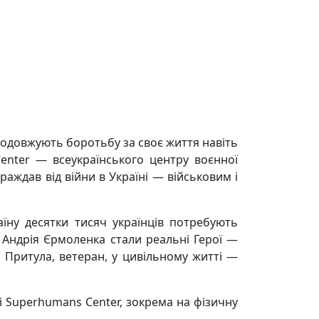
родовжують боротьбу за своє життя навіть
Center — всеукраїнського центру воєнної
аждав від війни в Україні — військовим і
їну десятки тисяч українців потребують
Андрія Єрмоленка стали реальні Герої —
й Притула, ветеран, у цивільному житті —
і Superhumans Center, зокрема на фізичну