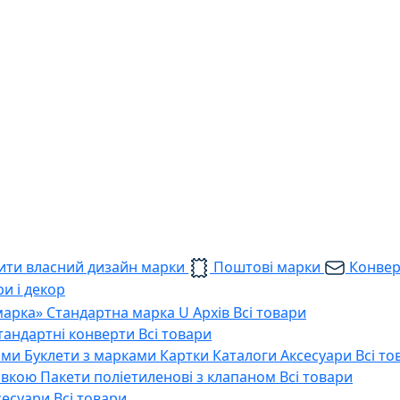
ти власний дизайн марки
Поштові марки
Конве
и і декор
марка»
Стандартна марка U
Архів
Всі товари
тандартні конверти
Всі товари
ами
Буклети з марками
Картки
Каталоги
Аксесуари
Всі то
тавкою
Пакети поліетиленові з клапаном
Всі товари
сесуари
Всі товари