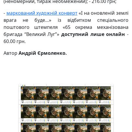
(неномерний, тираж необмежений); - 216.00 грн;
-
маркований художній конверт
«І на оновленій землі
врага не буде…» із відбитком спеціального
поштового штемпеля «65 окрема механізована
бригада “Великий Луг”»
доступний лише онлайн
-
60.00 грн.
Автор
Андрій Єрмоленко.