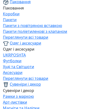
Паковання
Паковання
Коробки
Пакети
Пакети з повітряною вставкою
Пакети поліетиленові з клапаном
Переглянути всі товари
Одяг і аксесуари
Одяг і аксесуари
UKRPOSHTA
Футболки
Худі та Світшоти
Аксесуари
Переглянути всі товари
Сувеніри і декор
Сувеніри і декор
Рамки з маркою
Арт-листівки
Магніти та Наліпки