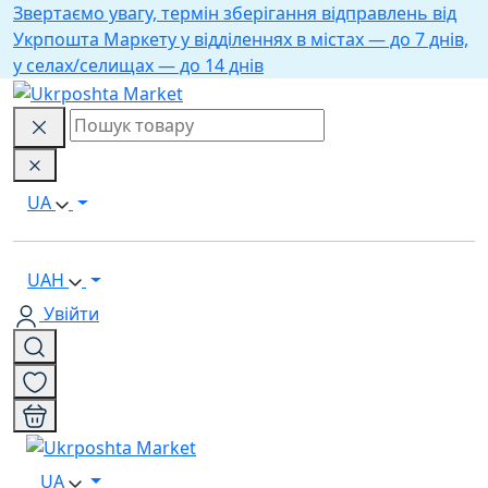
Звертаємо увагу, термін зберігання відправлень від
Укрпошта Маркету у відділеннях в містах — до 7 днів,
у селах/селищах — до 14 днів
UA
UAH
Увійти
UA