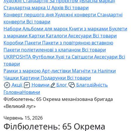
Художні
Стандартні
За проєктом «Власна марка»
Стандартна марка U
Архів
Всі товари
Конверт першого дня
Художні конверти
Стандартні
конверти
Всі товари
Набори
Альбоми для марок
Книги з марками
Буклети
з марками
Картки
Каталоги
Аксесуари
Всі товари
Коробки
Пакети
Пакети з повітряною вставкою
Пакети поліетиленові з клапаном
Всі товари
UKRPOSHTA
Футболки
Худі та Світшоти
Аксесуари
Всі
товари
Рамки з маркою
Арт-листівки
Магніти та Наліпки
Чашки
Картини
Подарунки
Всі товари
Акції
Новини
Блог
Благодійність
Головна
Новини
Філбюлетень: 65 Окрема механізована бригада
«Великий луг»
Червень 15, 2026
Філбюлетень: 65 Окрема