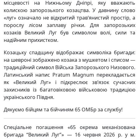
місцевості на Нижньому Дніпрі, яку вважають
колискою запорозького козацтва. У давнину слово
«луг» означало не відкритий трав’янистий простір, а
порослу лісом заплаву річки. Для запорозьких
козаків Великий Луг був символом волі, сили та
надійним прихистком.
Козацьку спадщину відображає символіка бригади:
на шевроні зображено козака з мушкетом і списом —
традиційний символ Війська Запорозького Низового.
Латинський напис Pratum Magnum перекладається
як «Великий Луг» і підкреслює зв’язок сучасних
захисників із багатовіковою військовою традицією
українського Півдня.
Дякуємо бійцям та бійчиням 65 ОМБр за службу!
Спеціальне погашення «65 окрема механізована
бригада “Великий Луг”» — 16 червня 2026 р. у м.