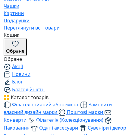
Чашки
Картини
Подарунки
Переглянути всі товари
Кошик
Обране
Обране
Акції
Новини
Блог
Благодійність
Каталог товарів
Філателістичний абонемент
Замовити
власний дизайн марки
Поштові марки
Конверти
Філателія (Колекціонування)
Паковання
Одяг і аксесуари
Сувеніри і декор