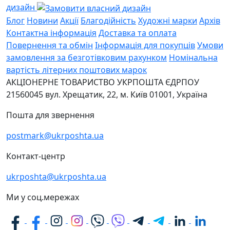
дизайн
Блог
Новини
Акції
Благодійність
Художні марки
Архів
Контактна інформація
Доставка та оплата
Повернення та обмін
Інформація для покупців
Умови
замовлення за безготівковим рахунком
Номінальна
вартість літерних поштових марок
АКЦІОНЕРНЕ ТОВАРИСТВО УКРПОШТА
ЄДРПОУ
21560045
вул. Хрещатик, 22, м. Київ
01001, Україна
Пошта для звернення
postmark@ukrposhta.ua
Контакт-центр
ukrposhta@ukrposhta.ua
Ми у соц.мережах