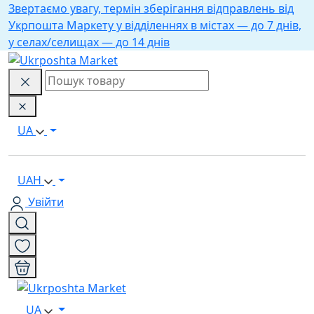
Звертаємо увагу, термін зберігання відправлень від
Укрпошта Маркету у відділеннях в містах — до 7 днів,
у селах/селищах — до 14 днів
UA
UAH
Увійти
UA