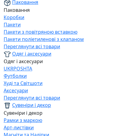
Паковання
Паковання
Коробки
Пакети
Пакети з повітряною вставкою
Пакети поліетиленові з клапаном
Переглянути всі товари
Одяг і аксесуари
Одяг і аксесуари
UKRPOSHTA
Футболки
Худі та Світшоти
Аксесуари
Переглянути всі товари
Сувеніри і декор
Сувеніри і декор
Рамки з маркою
Арт-листівки
Магніти та Наліпки