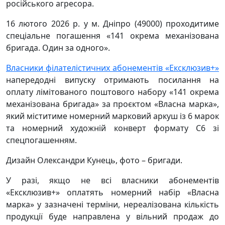
російського агресора.
16 лютого 2026 р. у м. Дніпро (49000) проходитиме
спеціальне погашення «141 окрема механізована
бригада. Один за одного».
Власники філателістичних абонементів «Ексклюзив+»
напередодні випуску отримають посилання на
оплату лімітованого поштового набору «141 окрема
механізована бригада» за проєктом «Власна марка»,
який міститиме номерний марковий аркуш із 6 марок
та номерний художній конверт формату C6 зі
спецпогашенням.
Дизайн Олександри Кунець, фото – бригади.
У разі, якщо не всі власники абонементів
«Ексклюзив+» оплатять номерний набір «Власна
марка» у зазначені терміни, нереалізована кількість
продукції буде направлена у вільний продаж до