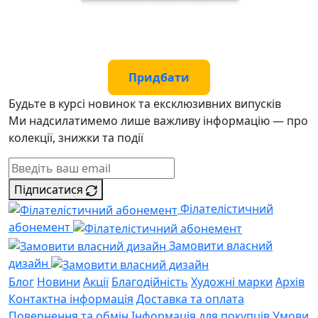
Придбати
Будьте в курсі новинок та ексклюзивних випусків
Ми надсилатимемо лише важливу інформацію — про
колекції, знижки та події
Підписатися
Філателістичний
абонемент
Замовити власний
дизайн
Блог
Новини
Акції
Благодійність
Художні марки
Архів
Контактна інформація
Доставка та оплата
Повернення та обмін
Інформація для покупців
Умови