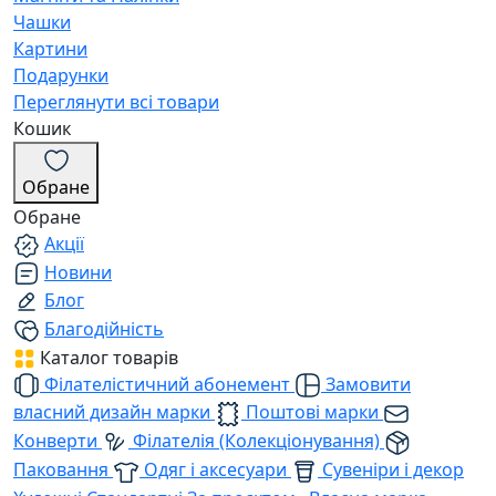
Чашки
Картини
Подарунки
Переглянути всі товари
Кошик
Обране
Обране
Акції
Новини
Блог
Благодійність
Каталог товарів
Філателістичний абонемент
Замовити
власний дизайн марки
Поштові марки
Конверти
Філателія (Колекціонування)
Паковання
Одяг і аксесуари
Сувеніри і декор