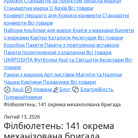
Художні
Стандартні
За проєктом «Власна марка»
Стандартна марка U
Архів
Всі товари
Конверт першого дня
Художні конверти
Стандартні
конверти
Всі товари
Набори
Альбоми для марок
Книги з марками
Буклети
з марками
Картки
Каталоги
Аксесуари
Всі товари
Коробки
Пакети
Пакети з повітряною вставкою
Пакети поліетиленові з клапаном
Всі товари
UKRPOSHTA
Футболки
Худі та Світшоти
Аксесуари
Всі
товари
Рамки з маркою
Арт-листівки
Магніти та Наліпки
Чашки
Картини
Подарунки
Всі товари
Акції
Новини
Блог
Благодійність
Головна
Новини
Філбюлетень: 141 окрема механізована бригада
Лютий 13, 2026
Філбюлетень: 141 окрема
механізована бригада