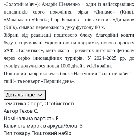
«Золотий м’яч»); Андрій Шевченко – один із найяскравіших
нападників свого покоління, зірка «Динамо» (Київ),
«Мілана» та «Челсі»; Ігор Бєланов – півзахисник «Динамо»
(Київ), символ переможного духу футболу 80-х.
Зібрані від реалізації поштового блоку благодійні кошти
будуть спрямовані Укрпоштою на підтримку нового проєкту
УАФ «Талантікос», мета якого – розвиток дитячого футболу
через серію інноваційних турнірів. У 2024–2025 рр. до
турніру долучилося понад 1000 дітей з усієї країни.
Поштовий набір включає: блок «Наступний “золотий м’яч” –
твій!» та конверт «Перший день».
Детальніше
Тематика
Спорт, Особистості
Автор
Тєхов С.
Номінальна вартість
F
Кількість марок в аркуші/блоці
3
Тип товару
Поштовий набір