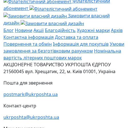
Філателістичний
абонемент
Замовити власний
дизайн
Блог
Новини
Акції
Благодійність
Художні марки
Архів
Контактна інформація
Доставка та оплата
Повернення та обмін
Інформація для покупців
Умови
замовлення за безготівковим рахунком
Номінальна
вартість літерних поштових марок
АКЦІОНЕРНЕ ТОВАРИСТВО УКРПОШТА
ЄДРПОУ
21560045
вул. Хрещатик, 22, м. Київ
01001, Україна
Пошта для звернення
postmark@ukrposhta.ua
Контакт-центр
ukrposhta@ukrposhta.ua