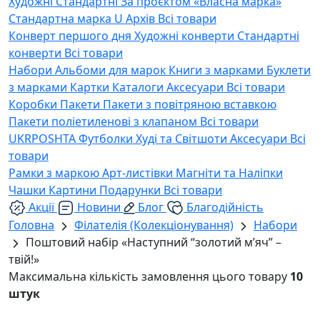
Художні
Стандартні
За проєктом «Власна марка»
Стандартна марка U
Архів
Всі товари
Конверт першого дня
Художні конверти
Стандартні
конверти
Всі товари
Набори
Альбоми для марок
Книги з марками
Буклети
з марками
Картки
Каталоги
Аксесуари
Всі товари
Коробки
Пакети
Пакети з повітряною вставкою
Пакети поліетиленові з клапаном
Всі товари
UKRPOSHTA
Футболки
Худі та Світшоти
Аксесуари
Всі
товари
Рамки з маркою
Арт-листівки
Магніти та Наліпки
Чашки
Картини
Подарунки
Всі товари
Акції
Новини
Блог
Благодійність
Головна
Філателія (Колекціонування)
Набори
Поштовий набір «Наступний “золотий м’яч” –
твій!»
Максимальна кількість замовлення цього товару
10
штук