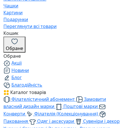
Чашки
Картини
Подарунки
Переглянути всі товари
Кошик
Обране
Обране
Акції
Новини
Блог
Благодійність
Каталог товарів
Філателістичний абонемент
Замовити
власний дизайн марки
Поштові марки
Конверти
Філателія (Колекціонування)
Паковання
Одяг і аксесуари
Сувеніри і декор