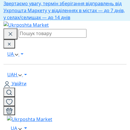
Звертаємо увагу, термін зберігання відправлень від
Укрпошта Маркету у відділеннях в містах — до 7 днів,
у селах/селищах — до 14 днів
UA
UAH
Увійти
UA