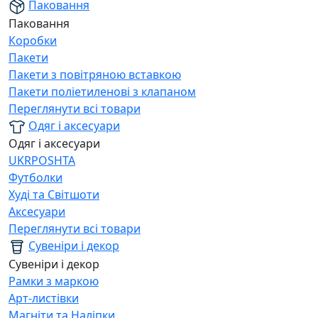
Паковання
Паковання
Коробки
Пакети
Пакети з повітряною вставкою
Пакети поліетиленові з клапаном
Переглянути всі товари
Одяг і аксесуари
Одяг і аксесуари
UKRPOSHTA
Футболки
Худі та Світшоти
Аксесуари
Переглянути всі товари
Сувеніри і декор
Сувеніри і декор
Рамки з маркою
Арт-листівки
Магніти та Наліпки